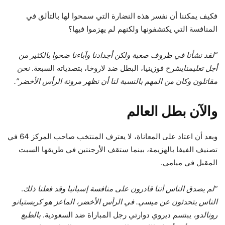
فكيف يمكننا أن نفسر هذه النضارة التي سمحوا لها بالتألق في
المنافسة التي يكتشفونها ولكنهم لم يهزموا فيها؟
“لقد نشأنا في ظروف صعبة ولكن أجدادنا وآباءنا ضحوا بالكثير من
أجل تعليمنا
يشرح فوزينيا، البطل ضد لاروخا، بتصدياته السبعة.
نحن
مقاتلون وكان من المهم بالنسبة لنا أن نظهر مرونة الرأس الأخضر”.
والآن بطل العالم
وبعد أن اعتاد على المعاناة، لا يعترف المنتخب صاحب المركز 64 في
تصنيف الفيفا بالهزيمة، بينما ستقف الأرجنتين في طريقها السبت
المقبل في ميامي.
“لم يصدق الناس أننا قادرون على منافسة إسبانيا وقد فعلنا ذلك
.
الناس يتحدثون عن ميسي. في الرأس الأخضر، الماعز هو كريستيانو
رونالدو،
يبتسم ديروي دوارتي رجل المباراة ضد السعودية.
بالطبع