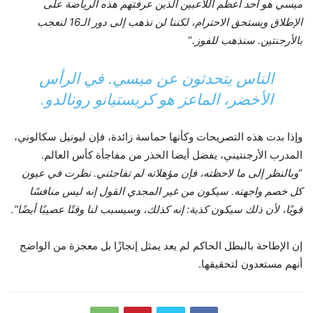
ميسي هو أحد أعظم اللاعبين الذين عرفتهم هذه الرياضة على
الإطلاق ويستحق الاحترام، لكننا لن نذهب إلى دور الـ16 لنعجب
بالأرجنتين. سنذهب للفوز.
“
الناس يتحدثون عن ميسي. في الرأس
الأخضر، الماعز هو كريستيانو رونالدو.
وإذا بدت هذه التصريحات وكأنها حماسة زائدة، فإن ليونيل سكالوني،
المدرب الأرجنتيني، يفضل أيضا الحذر من مفاجأة كأس العالم.
“
وبالنظر إلى ما لاحظته، فإن مؤهلاته لم تفاجئني. نظرت في عيون
كل خصم واجهته. سيكون من غير المجدي القول إنه ليس منافسًا
قويًا، لأن ذلك سيكون كذبة: إنه كذلك، وسيسبب لنا وقتًا عصيبًا أيضًا”.
إن الإطاحة بالبطل الحاكم لم يعد يمثل إنجازًا بل معجزة من الواضح
أنهم مستعدون لتحقيقها.