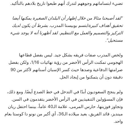
تضيء ابتساماتهم وجوههم لتدرك أنهم طبعوا تاريخ بلادهم بالتأكيد.
“لقد أصبحنا مثالا من خلال إظهار أن البلدان الصغيرة يمكنها أيضا
تحقيق أهداف كبيرة
ابتسم بوبيستا المدرب.
بشرط أن يكون لديك
التركيز والتصميم والعمل مع التنظيم. لقد أظهرنا أنه لا يوجد شيء
مستحيل”.
ولخص المدرب صفات فريقه بشكل جيد. ليس بفضل قطاعها
الهجومي تمكنت الرأس الأخضر من رؤية نهائيات 1/16، ولكن بفضل
صرامتها الدفاعية وصدها حيث كسر الإسبان أسنانهم لأكثر من 90
دقيقة دون أن يتمكنوا من إيجاد الحل.
ولم ينجح السعوديون أبدًا في التدخل في خط الصدع أيضًا. ومع ذلك،
فإن المسؤولين التنفيذيين في الرأس الأخضر يتقدمون في السن.
وتجاوز فوزينها، حارس المرمى، علامة الـ40 عاماً، بينما احتفل ريان
مينديز، قائد الفريق، بعيد ميلاده الـ36، أي أكبر من نونو دا كوستا بعام
واحد.