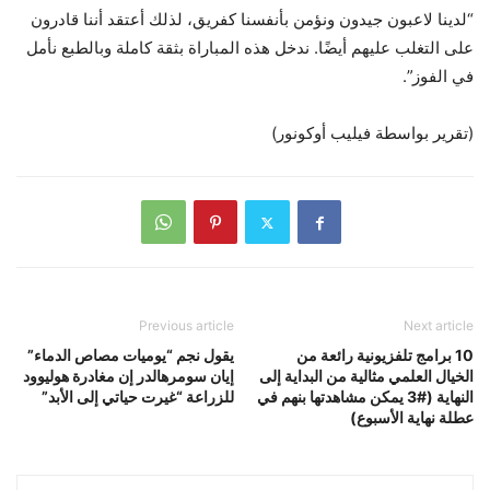
“لدينا لاعبون جيدون ونؤمن بأنفسنا كفريق، لذلك أعتقد أننا قادرون
على التغلب عليهم أيضًا. ندخل هذه المباراة بثقة كاملة وبالطبع نأمل
في الفوز”.
(تقرير بواسطة فيليب أوكونور)
Previous article
Next article
10 برامج تلفزيونية رائعة من
يقول نجم “يوميات مصاص الدماء”
الخيال العلمي مثالية من البداية إلى
إيان سومرهالدر إن مغادرة هوليوود
النهاية (#3 يمكن مشاهدتها بنهم في
للزراعة “غيرت حياتي إلى الأبد”
عطلة نهاية الأسبوع)