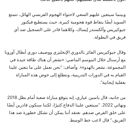
وبينما سيتعين عليهم السعي لاحتواء الهجوم الفرنسي الهائل، تتمتع
السويد أيضًا بنقاط قوة هجومية كبيرة، حيث يستطيع فيكتور
جيوكيريس وألكسندر إيساك، وكلاهما قادر على التسجيل ضد أي
فريق في البطولة.
وقال جيوكيريس الفائز بالدوري الإنجليزي ووصيف دوري أبطال أوروبا
مع أرسنال خلال الموسم الماضي: «نشعر أن هناك طاقة جيدة في
المجموعة، نشعر بالهدوء». وأضاف: “نحن نعمل على ما يتعين علينا
القيام به في الدورات التدريبية، ونتطلع إلى خوض هذه المباراة
بعقلية إيجابية”.
من جانبه، قال ياسين عياري، إنه يتوقع مباراة صعبة أمام بطل 2018
ونهائي 2022. “سيتعين علينا الدفاع كثيرًا، لكننا سنكون قادرين أيضًا
على خلق الفرص ضدهم. نعتقد أننا يمكن أن نشكل خطورة ضد هذا
الفريق،” قال لاعب خط الوسط.