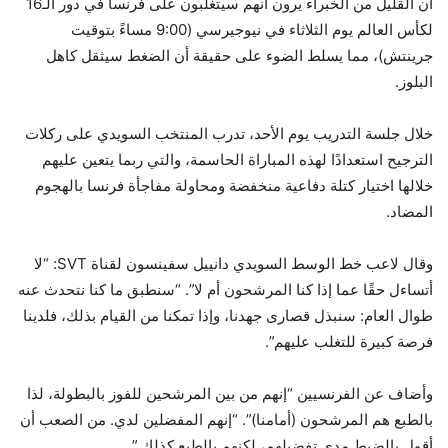
أن القليل من الخبراء يرون أنهم سيتغلبون على فرنسا في دور الـ16
لكأس العالم يوم الثلاثاء في نيوجيرسي (9:00 مساءً بتوقيت
جرينتش)، مما يسلط الضوء على حقيقة أن الضغط سيثقل كاهل
البلوز.
خلال جلسة التدريب يوم الأحد، تدرب المنتخب السويدي على ركلات
الترجيح استعدادًا لهذه المباراة الحاسمة، والتي ربما يتعين عليهم
خلالها اختيار كتلة دفاعية منخفضة ومحاولة مفاجأة فرنسا بالهجوم
المضاد.
وقال لاعب خط الوسط السويدي دانييل سفينسون لقناة SVT: “لا
أتساءل حقًا عما إذا كنا المرشحون أم لا”. “سنطبق ما كنا نتحدث عنه
طوال العام: سنبذل قصارى جهدنا، وإذا تمكنا من القيام بذلك، فلدينا
فرصة كبيرة للتغلب عليهم”.
وأضاف عن الفرنسيين “إنهم من بين المرشحين للفوز بالبطولة، لذا
بالطبع هم المرشحون (أمامنا)”. “إنهم المفضلين لدي. من الصعب أن
أقول بالضبط مدى تفضيلهم، لكنهم بالطبع كذلك.”