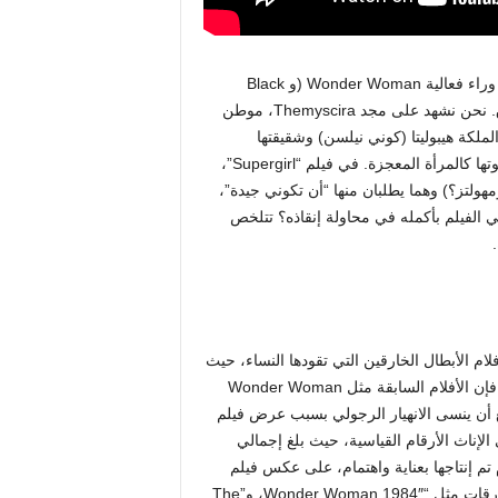
أما بالنسبة لذكريات الكريبتون الضعيفة، فإن أحد الأسباب الرئيسية وراء فعالية Wonder Woman (و Black
Panther: Wakanda Forever، في هذا الصدد) هو أنها غنية بالسياق. نحن نشهد على مجد Themyscira، موطن
الملكة هيبوليتا (كوني نيلسن) وشقيقتها
المحاربة أنتوب (روبن رايت). نحن نفهم العالم الذي شكل ديانا ودعوتها كالمرأة المعجزة. في فيلم “Supergirl”،
مهولتز؟) وهما يطلبان منها “أن تكوني جيدة”،
ي الفيلم بأكمله في محاولة إنقاذه؟ تتلخص
م الأبطال الخارقين التي تقودها النساء، حيث
تهاجمها جحافل من كارهي النساء على الإنترنت دون أن يراها أحد، فإن الأفلام السابقة مثل Wonder Woman
يستطيع أن ينسى الانهيار الرجولي بسبب عرض فيلم
 على الإناث الأرقام القياسية، حيث بلغ إجمالي
لأفلام تم إنتاجها بعناية واهتمام، على عكس فيلم
“Supergirl” أو الأفلام الحديثة الأخرى التي تتمحور حول النساء الخارقات مثل “Wonder Woman 1984″، و”The