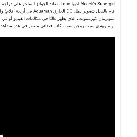
Alcock’s Supergirl لديها Lobo، صائد الجوائز ا
قام بالفعل بتصوير بطل DC الخارق
سوبرمان كورنسويت، الذي يظهر غالبًا في مكالمات الفيديو أو في ال
أوه، ويؤدي سيث روجن صوت كائن فضائي مصغر في عدة مشاهد. ه