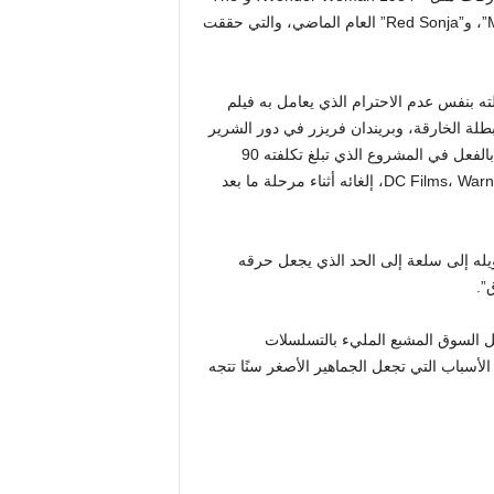
New Mutants”، و”Eternals”، و”The Marvels”، و”Madame Web”، و”Red Sonja” العام الماضي، والتي حققت
ه بنفس عدم الاحترام الذي يعامل به فيلم
البطلة الخارقة، وبريندان فريزر في دور الشرير
Firefly، ويعود مايكل كيتون في دور باتمان. كان التصوير قد اكتمل بالفعل في المشروع الذي تبلغ تكلفته 90
مليون دولار عندما قررت الشركة الأم لشركة DC Films، Warner Bros. Discovery، إلغائه أثناء مرحلة ما بعد
ويله إلى سلعة إلى الحد الذي يجعل حرقه
”.
ل السوق المشبع المليء بالتسلسلات
لثانية ذوي IP الضعيف. وهذا أحد الأسباب التي تجعل الجماهير الأصغر سنًا تتجه