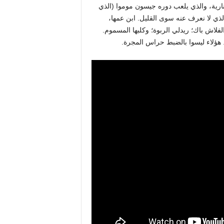
لساحر على دراجة نارية، والذي يلعب دوره جيسون موموا (الذي
 Aquaman في أربعة أفلام) والذي لا نعرف عنه سوى القليل. ابن عمها،
فلاش باك؛ ريدلي الربوة؛ وكلبها المسموم.
ؤلاء ليسوا بالضبط حراس المجرة.