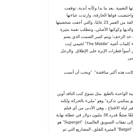
امًا مدى عدم كفاءتها النغمية. بعد ما بدا وكأنه أبدية، توقفت
واحتضنت قواها الخارقة، وارتدت عباءتها
وقررت أن تصرخ في مؤخرتها الشريرة. إنها لحظة انتصار للفتاة البالغة من العمر 23 عامًا، والتي أخفت شخصيتها
 والديها وكوكبها الأصلي، وتتطلب نغمة مثيرة
إلى حد الزحف؛ ويتم كسر الصمت الذي يصم
الآذان من خلال عزف الجيتار الصوتي، يليه صوت امرأة تدندن بهدوء كلمات أغنية “The Middle” لجيمي إيت
 أسوأ قطرات الإبرة على الإطلاق. والرجل
سي.
 كانت هذه أكبر مناقشة”. “ويجب أن أنسب
متنوع
كتب الناقد أوين
و يمكنني تذكره” وهو “مليء بالحركة ولكنه
لقد حصلت على B- Cinemascore بين جماهير ليلة الافتتاح ، وهي الأدنى من أي فيلم
مقتبس من DC Comics بخلاف “Joker Folie à Deux” ؛ وحقق مبلغًا ضئيلًا قدره 38 مليون دولار في عطلة نهاية
الأسبوع الافتتاحية مقابل ميزانية قدرها 170 مليون دولار (بالإضافة إلى نفقات التسويق العالمية). “Supergirl” هو
الأحدث في سلسلة طويلة من الأفلام المخيبة للآمال – أو في حالة “Batgirl” المثيرة للقلق، المشاريع التي تم