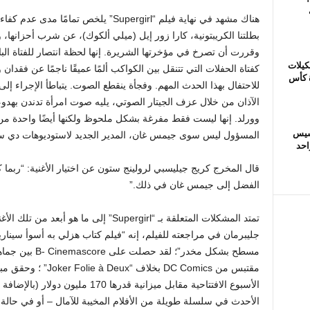
هناك مشهد في نهاية فيلم “Supergirl” يلخص تم
بطلتنا الكريبتونية، كارا زور إيل (ميلي ألكوك)، عن شرب أحزانها، 
كيلات
كفتاة الحفلات التي تتنقل بين الكواكب ألمًا عميقًا ناجمًا عن فقدان
ة كأس
للاحتفال بهذا الحدث المهم. وفجأة ينقطع الصوت. يتباطأ الإجراء 
وورلد. إنها ليست فقط مفرغة بشكل ملحوظ ولكنها أيضًا واحدة من
فرانسيس
المسؤول ليس سوى جيمس غان، المدير الجديد لاستوديوهات دي 
احد
قال المخرج كريج جيليسبي لرولينج ستون عن اختيار الأغنية: “ربما
الفضل إلى جيمس غان في ذلك.”
تمتد المشكلات المتعلقة بـ “Supergirl” إلى ما هو أبعد من تلك الأغنية الواحدة بالطبع. مثل
جليبرمان في مراجعته للفيلم، إنه “فيلم كتاب هزلي به أسوأ سيناري
مسطح بشكل مخدر”؛ 