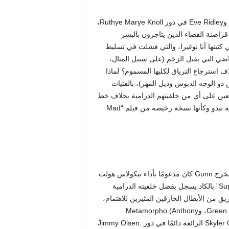
على الرغم من الجهود الحثيثة التي بذلها Alcock في الدور الرئيسي وEve Ridley في دور Ruthye Marye Knoll،
راصنة الفضاء الذين يتاجرون بالبشر
ضى النص التي كتبتها آنا نوغيرا، والتي فشلت في تسليط
ضي التي تقتل الزخم (على سبيل المثال،
اف استرجاع الترياق لكلبها المسموم؟ لماذا
ذو الوجه الدبوس وذيل المهر)، بالفتيات
لعين على أي من خلفيتهم الدرامية بخلاف خط
عابر حول إعادة توطين كوكب ما، يجعل حبكة الاتجار بالبشر الفرعية تبدو وكأنها نسخة رخيصة من فيلم “Mad
المزيد عن كريم التلال الصفراء. في حين أن فيلم “Superman” للمخرج Gunn كان مدعومًا بأداء نيكولاس هولت
الذي يمضغ المناظر الطبيعية مثل Lex Luthor، الشرير في “Supergirl” بالكاد يسجل بفضل خلفيته الدرامية
ة. أحاط Gunn أيضًا بـ David Corensweet Superman بفريق من الأبطال الخارقين المثيرين للاهتمام،
مثل Mister Terrific (Edi Gathegi)، وGreen Lantern (Nathan Fishion)، وMetamorpho (Anthony
Carrigan)، وHawkgirl (Isabela Merced)، بالإضافة إلى Skyler Gisondo الرائعة دائمًا في دور Jimmy Olsen.