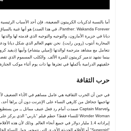
ديانا في جزيرة الأمازون، والتوجيه والتوجيه الذي قدمته لها والدتها 
نتعامل مع مشاهد مترجمة لوالدتها (إميلي بيتشام) وأبيها (ديفيد كرو
بينما نشهد تدمير كريبتون للمرة الألف. والكلب المسموم الذي تقض
خلفيتهم الدرامية بأكملها في تعثرها بها ذات يوم أثناء موكب الجنازة.
حرب الثقافة
في حين أن الحرب الثقافية هي عامل مساهم في الأداء الضعيف لأفلا
وCaptain Marvel صمدت أمام رد فعل عنيف مماثل ــ من 
Wonder Woman للنساء فقط؟ حطم فيلم “باربي” الذي يركز
إيراداته 1.4 مليار دولار في جميع أنحاء العالم. وذلك لأن هذه ا