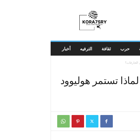
K
o
r
a
7
s
r
حرب
ثقافة
الترفيه
أخبار
y
ل الخارقات؟
 لماذا تستمر هوليوود