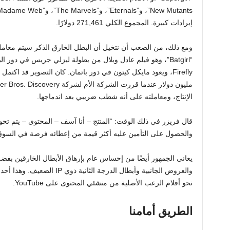
إيرادات كبيرة. المجموع الكلي 271,461 دولارًا.
ومع ذلك، من الصعب أن نتخيل أن البطل الخارق الذكر سيتم معاملت
“Batgirl”، وهو فيلم عادل وبلال من بطولة ليزلي جريس في دور 
الإنتاج، ومعاملته على أنه شطب ضريبي بعد اندماجها.
قال فريزر في ذلك الوقت: “المنتج – أنا آسف – المحتوى – يتم تح
والحصول على التأمين عليه أكثر قيمة من إعطائه فرصة في السوق
يعاني الجمهور أيضًا من إحساس عام بإرهاق الأبطال الخارقين بفض
والعروض الجانبية وأبطال الدرجة ا
نحو أفلام الرعب الأصلية من منشئي المحتوى على YouTube.
الطريق أمامنا