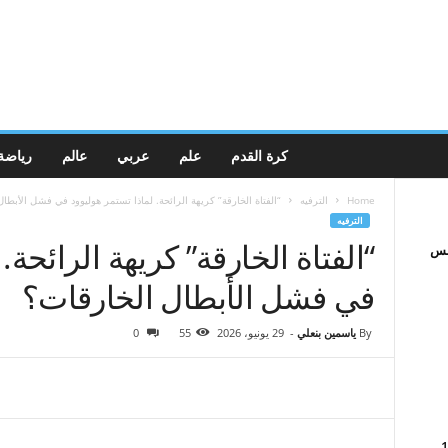
كرة القدم
علم
عربي
عالم
رياضة
Home
الترفيه
“الفتاة الخارقة” كريهة الرائحة. لماذا تستمر هوليوود في فشل الأبطا
الترفيه
“الفتاة الخارقة” كريهة الرائحة.
افس
في فشل الأبطال الخارقات؟
By
ياسمين بنعلي
-
29 يونيو، 2026
55
0
في القدس: 7-13