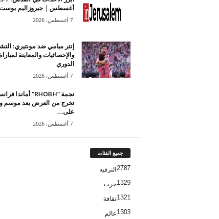
أغسطس | جيروزاليم بوست
7 أغسطس، 2026
إنتر ميامي ضد مونتيري: التش
والإحصائيات والمعاينة لمبارا
الدوري
7 أغسطس، 2026
نجمة “RHOBH” أماندا 
تخرج من العرض بعد موسم و
على...
7 أغسطس، 2026
جميع الفئات
2787
الترفيه
1329
حرب
1321
ثقافة
1303
عالم