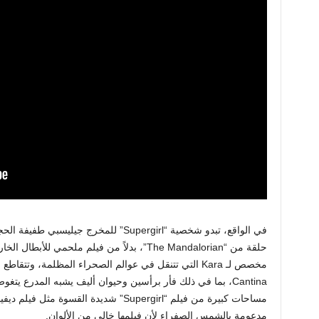
في الواقع، تبدو شخصية “Supergirl” للمخرج
حلقة من “The Mandalorian”، بدلاً من فيلم ملحم
Cantina، بما في ذلك فأر برأسين وحيوان أليف يشبه المدرع يتغوط بشراسة في قفص. وأنا أقصد
مدعومة بالشمس الصفراء لأن فيلمها خالي من الألوان.