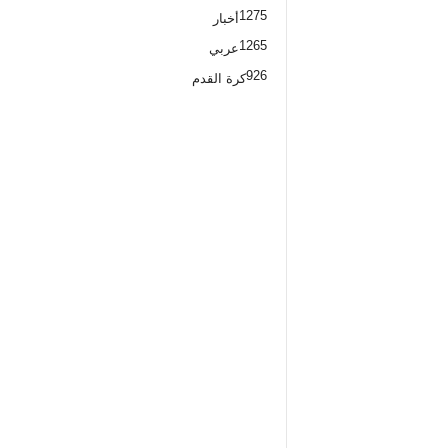
1275
أخبار
1265
عربي
926
كرة القدم