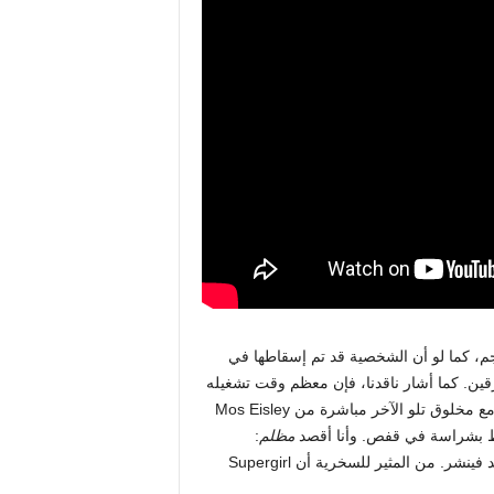
 جيليسبي طفيفة الحجم، كما لو أن الشخصية قد تم إسقاطها في
ي للأبطال الخارقين. كما أشار ناقدنا، فإن معظم وقت تشغيله
مخصص لـ Kara التي تتنقل في عوالم الصحراء المظلمة، وتتقاطع مع مخلوق تلو الآخر مباشرة من Mos Eisley
مظلم
:
مساحات كبيرة من فيلم “Supergirl” شديدة القسوة مثل فيلم ديفيد فينشر. من المثير للسخرية أن Supergirl