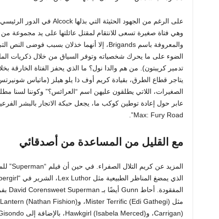
وهي فتاة صغيرة تسعى للانتقام لمقتل عائلتها على يد مجموعة من ق
والمعروفة باسم Brigands، إلا أنهما خذلان بسبب فو
الضوء على ما يحرك شخصياته وتوفر السياق من خلال ذكريات الما
تدمير كريبتون). من هم والدا نول؟ ما الذي يحفز الفتاة الخارقة بخل
يتاجر قطاع الطرق، بقيادة كريم أوف ذا يلو هيلز (ماتياس شونيرتس 
الصغيرات، اللاتي يطلقون عليهن اسم “العرائس؟” وكوننا لسنا مط
Max: Fury Road”.
مع القليل من المساعدة من أصدقائي
المفقود