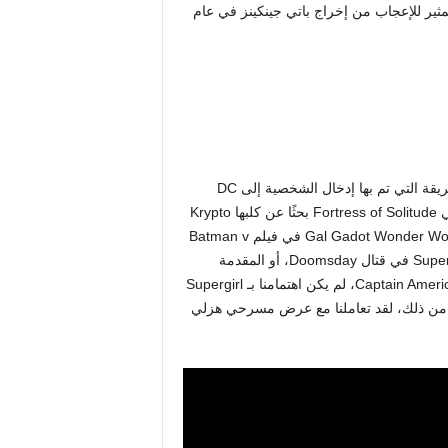
 – تتمحور حول بطلة خارقة منذ فيلم “Wonder Woman” المثير للإعجاب من إخراج باتي جينكينز في عام
يمكن للمرء أن يجادل بأن “Supergirl” تم إعدادها للفشل نظرًا للطريقة التي تم بها إدخال الشخصية إلى DC
Universe في “Superman” لـ Gunn: وهي في حالة سكر تتعثر في Fortress of Solitude بحثًا عن كلبها Krypto
في غمضة عين وستفوتك. على عكس الظهور الأول لشخصية Gal Gadot Wonder Woman في فيلم Batman v
Superman: Dawn of Justice، حيث انضمت إلى Batman وSuperman في قتال Doomsday، أو المقدمة
البهلوانية لشخصية Tom Holland’s Spider-Man في Captain America: Civil War، لم يكن اهتمامنا بـ Supergirl
من ذلك، لقد تعاملنا مع عرض مسرحي هزلي