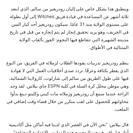
وينطبق هذا بشكل خاص على إليان رودريغيز من سالم، الذي ابتعد
ثلاثة أشهر عن المساعدة في قيادة فريق Witches إلى أول بطولة
على مستوى الولاية منذ 31 عامًا. سيكون رودريغيز أحد كبار السن
في الخريف، وهو يريد تحقيق إنجاز لم يتم إنجازه من قبل في تاريخ
مدينته الشهيرة التي تتقاطع فيها النجوم: الفوز بألقاب الولاية
المتتالية في الأطواق.
ينظم رودريجيز تدريبات يقودها الطلاب لزملائه في الفريق، من النوع
الذي يقطر بكثافة وعرقًا. تردد صدى أخلاقيات العمل التي لا هوادة
فيها على طول الطريق من سالم إلى شارلوت، كارولاينا الشمالية،
وهي موطن محلل كرة السلة في كلية ESPN جاي بيلاس. لقد وجد
الراحة عندما سمع أن رودريغيز وزملائه مات كيني وكليتو دينغ بدأوا
محاولتهم للحصول على لقب متكرر من خلال قضاء وقت إضافي في
الملعب.
قال بيلاس: “نحن الآن في العصر الذي لدينا فيه أماكن مثل أكاديمية
أوك هيل (في فيرجينيا) وجميع هذه المدارس الإعدادية المختلفة”.