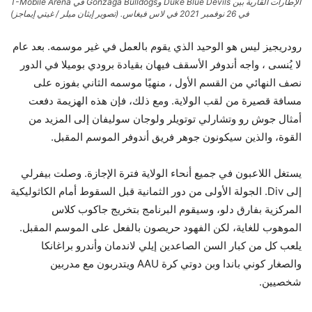
الإطارات القارية بين Duke Blue Devils وGonzaga Bulldogs في T-Mobile Arena
في 26 نوفمبر 2021 في لاس فيغاس. (تصوير إيثان ميلر / غيتي إيماجز)
رودريجيز ليس هو الوحيد الذي يقوم بالعمل في غير موسمه. بعد عام
لا يُنسى ، واجه أندوفر الأسقف فيهان بقيادة برودي بوميلا في الدور
نصف النهائي من القسم الأول ، منهيًا موسمه الثاني بفوزه على
مسافة قصيرة من لقب الولاية. ومع ذلك، فإن هذه الهزيمة دفعت
أمثال جوش رو وتشارلي توتويلر ولوجان سوليفان إلى المزيد من
القوة، والذين سيكونون جوهر فريق أندوفر الموسم المقبل.
يستغل اللاعبون في جميع أنحاء الولاية فترة الإجازة. وصلت بيفرلي
إلى Div. الجولة الأولى من دور الثمانية قبل السقوط أمام الكاثوليكية
المركزية بفارق دلو، وسيقوم البرنامج بتخريج جاكوب كلاس
الموهوب للغاية، لكن الفهود حريصون بالفعل على الموسم المقبل.
يلعب كل من كبار السن الصاعدين إيلي لاندمان وأندرو براغانكا
والصغار كوني باندا وبن دوتي كرة AAU ويتدربون مع مدربين
شخصيين.