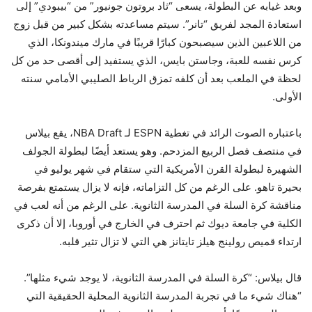
وبعد غيابه عن البطولة، يسعى “ثاد بروتون جونيور” من “بيبودي” إلى
استعادة المجد لفريق “تانر”. سيتم مساعدته بشكل كبير من قبل زوج
من اللاعبين الذين سيصبحون كبارًا قريبًا في مارك ميندونكا، الذي
كرس نفسه للعبة، وجاستن بايس، الذي يستفيد إلى أقصى حد من كل
لحظة في الملعب بعد أن كلفه تمزق الرباط الصليبي الأمامي سنته
الأولى.
باعتباره الصوت الرائد في تغطية ESPN لـ NBA Draft، يقع بيلاس
في منتصف فصل الربيع المزدحم. وهو يستعد أيضًا لبطولة الجولف
الشهيرة لبطولة القرن الأمريكية التي ستقام في شهر يوليو في
بحيرة تاهو. على الرغم من كل التزاماته، فإنه لا يزال يستمتع بفرصة
مناقشة كرة السلة في المدرسة الثانوية. على الرغم من أنه لعب في
الكلية في جامعة ديوك ثم احترف في الخارج في أوروبا، إلا أن ذكرى
ارتداء قميص رولينج هيلز تايتانز هي التي لا تزال تثير قلبه.
قال بيلاس: “كرة السلة في المدرسة الثانوية، لا يوجد شيء مثلها”.
“هناك شيء ما في تجربة المدرسة الثانوية المحلية الحقيقية التي