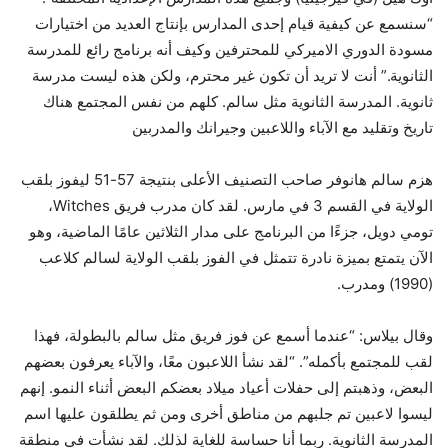
“سنسمع عن كيفية قيام إحدى المدارس بإنتاج العديد من اختيارات
مسودة الدوري الاميركي للمحترفين وكيف أنه برنامج رائع للمدرسة
الثانوية.” أنت لا تريد أن تكون غير محترم، ولكن هذه ليست مدرسة
ثانوية. المدرسة الثانوية مثل سالم. كلهم من نفس المجتمع هناك
تاريخ وتقليد مع الآباء واللاعبين وجيرانك والمدربين
هزم سالم هانوفر صاحب التصنيف الأعلى بنتيجة 57-51 ليفوز بلقب
الولاية في القسم 3 في مارس. لقد كان مدرب فريق Witches،
تومي دويل، جزءًا من البرنامج على مدار الثلاثين عامًا الماضية، وهو
الآن يتمتع بميزة نادرة تتمثل في الفوز بلقب الولاية لسالم كلاعب
(1990) ومدرب.
وقال بيلاس: “عندما أسمع عن فوز فريق مثل سالم بالبطولة، فهذا
لقب للمجتمع بأكمله”. “لقد نشأ اللاعبون معًا، والآباء يعرفون بعضهم
البعض، وذهبتم إلى حفلات أعياد ميلاد بعضكم البعض أثناء النمو. إنهم
ليسوا لاعبين تم جلبهم من مناطق أخرى ومن ثم يطلقون عليها اسم
المدرسة الثانوية. ربما أنا حساسة للغاية لذلك. لقد نشأت في منطقة