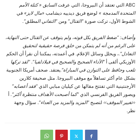
ABC التي تعتقد أن البيروجا، التي عرفت
السابق « كتلة الأمم
المتحدة المدمجة »
لوضع فريق ديدييه ديشامب
«مال لايز»
في
الشوط الأول، تركت صورة
“القتال”
ومن
“التفاني المطلق”.
وأضاف: “ضغط الفريق بكل قوته، ولم يتوقف عن القتال حتى النهاية،
على الرغم من أنه لم يتمكن من خلق فرصة حقيقية لتحقيق
التعادل”.
، ويحلل وسائل الإعلام. في أعمدته، يمكننا أن نقرأ أن الحكم
الأوزبكي ألقى أ
“الأداء الصحيح والصحيح في فيلادلفيا”
.
“لقد تركها
تلعب وحافظ على التوازن في المباراة”.
يعتقد. صحف أمريكا الجنوبية
بشكل عام أكثر تساهلاً مع موقف البيروجا. مثل صحيفة كلارين
الأرجنتينية التي تفتتح مقالها عن كيليان مبابي الذي
“فقد أعصابه”
ويصور الفريق الفرنسي الذي
“كما أصبحت الأهداف منتظرة أكثر”.
أ
‹‹تغيير الموقف››
لتصبح
“المزيد والمزيد من العداء”
. سؤال وجهة
نظر.