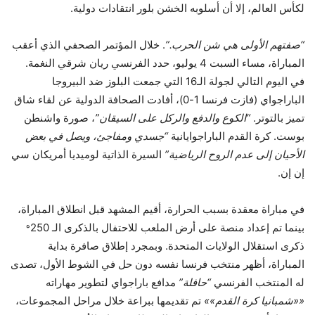
لكأس العالم، إلا أن أسلوبه الخشن بلور انتقادات دولية.
“صفتهم الأولى هي شن الحرب.”
. خلال المؤتمر الصحفي الذي أعقب
المباراة، مساء السبت 4 يوليو، حدد الفرنسي ريان شرقي النغمة.
في اليوم التالي لجولة الـ16 التي جمعت البلوز ضد البيروجا
الباراجواي (فازت فرنسا 1-0)، أفادت الصحافة الدولية عن لقاء شاق
تميز بالتوتر.
“الكوع والدفع والركل على السيقان”
، صورة واشنطن
بوست. كرة القدم الباراجوايانية
“جسدي ومفاجئ، ويصل في بعض
الأحيان إلى عدم الروح الرياضية”
السيرة الذاتية لوميديا ​​أمريكان سي
إن إن.
في مباراة معقدة بسبب الحرارة، أقيم المشهد قبل انطلاق المباراة،
ه
بينما تم إعداد منصة على أرض الملعب للاحتفال بالذكرى الـ 250
ذكرى استقلال الولايات المتحدة. وبمجرد إطلاق صافرة بداية
المباراة، أظهر منتخب فرنسا نفسه دون حل في الشوط الأول، تصدى
له المنتخب الفرنسي
“حافلة”
مدافع باراجواي لتطوير مهاراته
««شمبانيا كرة القدم»»
تم تقديمها ببراعة خلال مراحل المجموعات،