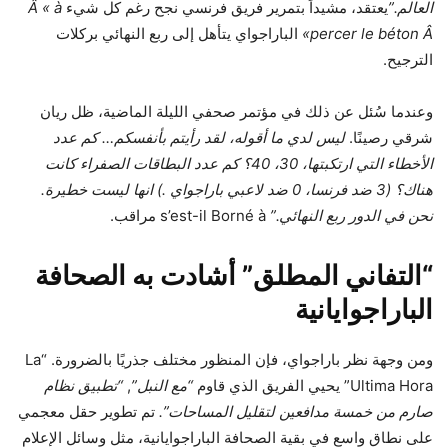
العالم.”
يعتقد، مشيداً بتمرير فريق فرنسي نجح رغم كل شيء
Â « à
percer le béton Â»
الباراجواي يتأهل إلى ربع النهائي بركلات
الترجيح.
وعندما سُئل عن ذلك في مؤتمر صحفي الليلة الماضية، ظل ريان
شرقي رصينًا.
ليس لدي ما أقوله، لقد رأيتم بأنفسكم… كم عدد
الأخطاء التي ارتكبتها، 30، 40؟ كم عدد البطاقات الصفراء كانت
هناك؟ (3 ضد فرنسا،
0 ضد لاعبي باراجواي
.) انها ليست خطيرة.
نحن في الدور ربع النهائي.”
s’est-il Borné à مراقب.
“التفاني المطلق” أشادت به الصحافة
الباراجوايانية
ومن وجهة نظر باراجواي، فإن المنظور مختلف جذريًا بالضرورة. “La
Ultima Hora” يحيي الفريق الذي قاوم
“مع النبل”
,
“تطبيق نظام
صارم من خمسة مدافعين لتقليل المساحات”.
تم تطوير حقل معجمي
على نطاق واسع في بقية الصحافة الباراجوايانية، مثل وسائل الإعلام