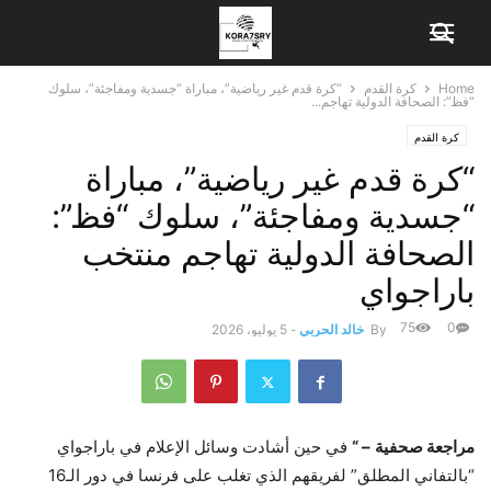
Home
كرة القدم
“كرة قدم غير رياضية”، مباراة “جسدية ومفاجئة”، سلوك
“فظ”: الصحافة الدولية تهاجم...
كرة القدم
“كرة قدم غير رياضية”، مباراة
“جسدية ومفاجئة”، سلوك “فظ”:
الصحافة الدولية تهاجم منتخب
باراجواي
75
0
By
خالد الحربي
-
5 يوليو، 2026
مراجعة صحفية
– “
في حين أشادت وسائل الإعلام في باراجواي
“بالتفاني المطلق” لفريقهم الذي تغلب على فرنسا في دور الـ16