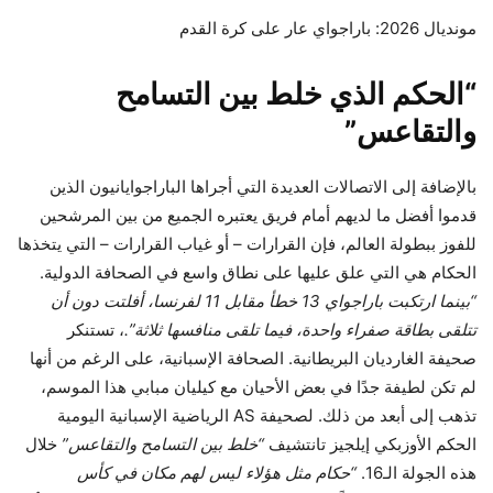
مونديال 2026: باراجواي عار على كرة القدم
“الحكم الذي خلط بين التسامح
والتقاعس”
بالإضافة إلى الاتصالات العديدة التي أجراها الباراجوايانيون الذين
قدموا أفضل ما لديهم أمام فريق يعتبره الجميع من بين المرشحين
للفوز ببطولة العالم، فإن القرارات – أو غياب القرارات – التي يتخذها
الحكام هي التي علق عليها على نطاق واسع في الصحافة الدولية.
“بينما ارتكبت باراجواي 13 خطأ مقابل 11 لفرنسا، أفلتت دون أن
تتلقى بطاقة صفراء واحدة، فيما تلقى منافسها ثلاثة”.
، تستنكر
صحيفة الغارديان البريطانية. الصحافة الإسبانية، على الرغم من أنها
لم تكن لطيفة جدًا في بعض الأحيان مع كيليان مبابي هذا الموسم،
تذهب إلى أبعد من ذلك. لصحيفة AS الرياضية الإسبانية اليومية
الحكم الأوزبكي إيلجيز تانتشيف
“خلط بين التسامح والتقاعس”
خلال
هذه الجولة الـ16.
“حكام مثل هؤلاء ليس لهم مكان في كأس