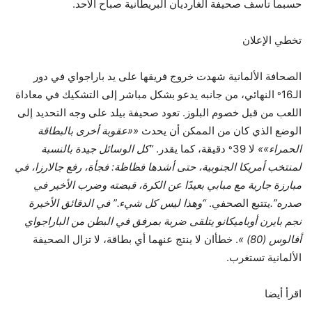
حسبما تأسف صحيفة الغارديان البريطانية صباح الأحد.
تخطي الإعلان
الصحافة الألمانية شهدت خروج فريقها على يد باراجواي في دور
ه
الـ16
النهائي، من جانبه يدعو بشكل مباشر إلى التشكيك في معاداة
اللعب من قبل خصوم البلوز. تعود صحيفة بيلد على وجه التحديد إلى
الوضع الذي كان من الممكن أن يحدث
««عقوبة أخرى بالبطاقة
ه
الحمراء»»
لا 39
دقيقة، كما يقدر.
“كل الوسائل جيدة بالنسبة
لمنتخب أمريكا الجنوبية، حتى أشدها فظاظة: فجأة، رفع جالارزا، في
مبارزة جارية مع مبابي بعيدًا عن الكرة، قبضته وضرب الأخير في
صدره”.
يتتبع الصحفي.
“وهذا ليس كل شيء.” في الدقائق الأخيرة
نجم بايرن أوباميكانو يتلقى ضربة بمرفق في البطن من الباراجواي
أفالوس (80) »
. خطأان لا ينتج عنهما أي بطاقة، لا تزال الصحيفة
الألمانية تستغرب.
اقرأ أيضا