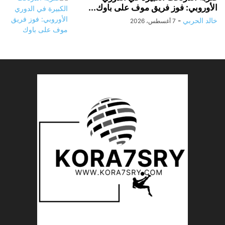
الأوروبي: فوز فريق موف على باوك...
خالد الحربي
-
7 أغسطس، 2026