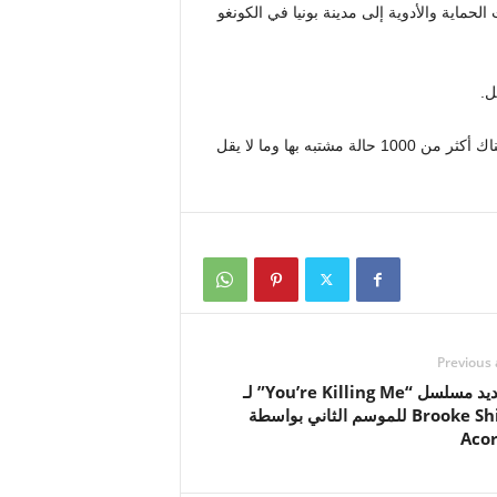
حماية والأدوية إلى مدينة بونيا في الكونغو
ل.
منذ بدء تفشي المرض في 15 مايو، تقول الحكومة الكونغولية إن هناك أكثر من 1000 حالة مشتبه بها وما لا يقل
Previous 
تم تجديد مسلسل “You’re Killing Me” لـ
Brooke Shields للموسم الثاني بواسطة
Aco