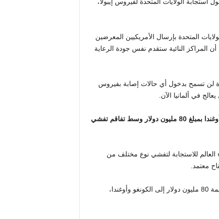
استجابة الولايات المتحدة لفيروس إيبولا،
من قيام الولايات المتحدة بإرسال الأمريكيين المعرضين
ن المراكز النائية ستقدم نفس جودة الرعاية
تحدة لن تسمح بدخول أي حالات إصابة بفيروس
يعالج في ألمانيا الآن.
الولايات المتحدة تعزز مساعدات الإيبولا للكونغو وأوغندا بمبلغ 80 مليون دولار وسط تفاقم تفشي
ء العالم للاستجابة لتفشي نوع مختلف من
اح معتمد.
وأعلنت الولايات المتحدة الخميس أنها سترسل مساعدات أخرى بقيمة 80 مليون دولار إلى الكونغو وأوغندا،