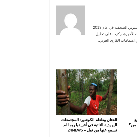
أنا خالد الحربي، حاصل على شهادة في الإعلام من جامعة الملك سعود. بدأت مسيرتي الصحفية في عام 2013
 الأخيرة، ركزت على تحليل
 اهتمامات القارئ العربي.
ع
الختان وطعام الكوشير: المجتمعات
ضمن؟
اليهودية النائية في أفريقيا ربما لم
تسمع عنها من قبل – i24NEWS