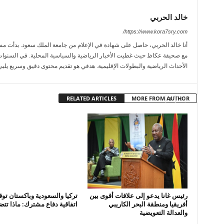
خالد الحربي
https://www.kora7sry.com/
مع صحيفة عكاظ حيث غطيت الأخبار الرياضية والسياسية المحلية. في السنوات
الأحداث الرياضية والبطولات الإقليمية. هدفي هو تقديم محتوى دقيق وسريع يلبي
RELATED ARTICLES
MORE FROM AUTHOR
رئيس غانا يدعو إلى علاقات أقوى بين
تركيا والسعودية وباكستان توق
أفريقيا ومنطقة البحر الكاريبي
اتفاقية دفاع مشترك: ماذا تت
والعدالة التعويضية