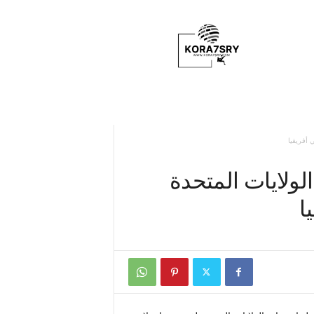
K
o
r
a
7
s
r
y
 أفريقيا
لولايات المتحدة
ا