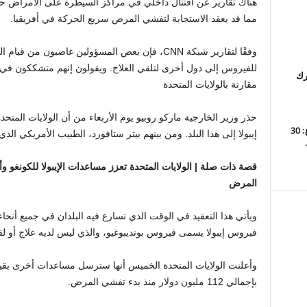
هناك تقارير عن اقتتال داخلي في مراكز السيطرة على الأمراض حول 
مما قد يعقد الاستجابة لتفشي المرض سريع الحركة في أفريقيا.
وفقًا لتقارير شبكة CNN، فإن بعض المسؤولين غاضبون 
للفيروس إلى دول أخرى لتلقي العلاج. ويقولون إنهم متشككون في أ
يرك
مقارنة بالولايات المتحدة
حذر وزير الخارجية ماركو روبيو يوم الأربعاء من أن الولايات الم
ما يجب مشاهدته هذا الأسبوع: 30
إيبولا إلى هذا البلد. ومن بينهم بيتر ستافورد، الطبيب الأمريكي الذي 
قصة ذات صلة |
المرض
ويأتي هذا التعقيد في الوقت الذي تسارع فيه البلدان في جميع أنحا
فيروس إيبولا يسمى فيروس بونديبوغيو، والذي ليس لديه علاج أو لق
بإجمالي 112 مليون دولار منذ بدء تفشي المرض.