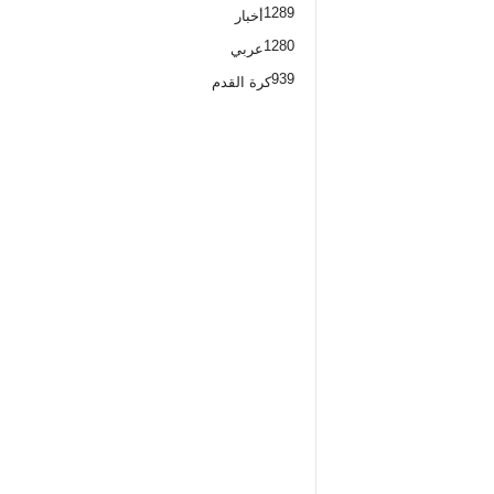
1289
أخبار
1280
عربي
939
كرة القدم