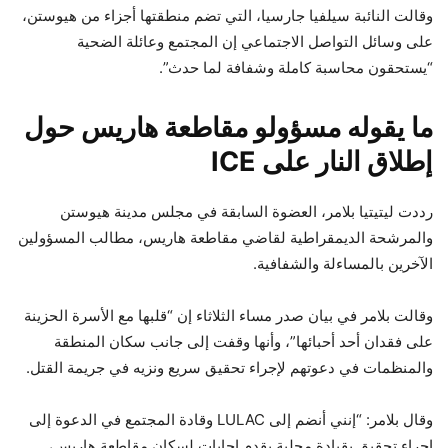
وقالت النائبة سيلفيا جارسيا، التي تضم منطقتها أجزاء من هيوستن،
على وسائل التواصل الاجتماعي إن المجتمع وعائلة الضحية
“يستحقون محاسبة كاملة وشفافة لما حدث”.
ما يقوله مسؤولو مقاطعة هاريس حول
إطلاق النار على ICE
رددت ليتيتيا بلامر، العضوة السابقة في مجلس مدينة هيوستن
والمرشحة الديمقراطية لقاضي مقاطعة هاريس، مطالب المسؤولين
الآخرين بالمساءلة والشفافية.
وقالت بلامر في بيان صدر مساء الثلاثاء إن “قلبها مع الأسرة الحزينة
على فقدان أحد أحبائها”، وأنها وقفت إلى جانب سكان المنطقة
والمنظمات في دعوتهم لإجراء تحقيق سريع ونزيه في جريمة القتل.
وقال بلامر: “إنني أنضم إلى LULAC وقادة المجتمع في الدعوة إلى
إجراء تحقيق بقيادة محلية يقدم إجابات لسكان مقاطعة هاريس،