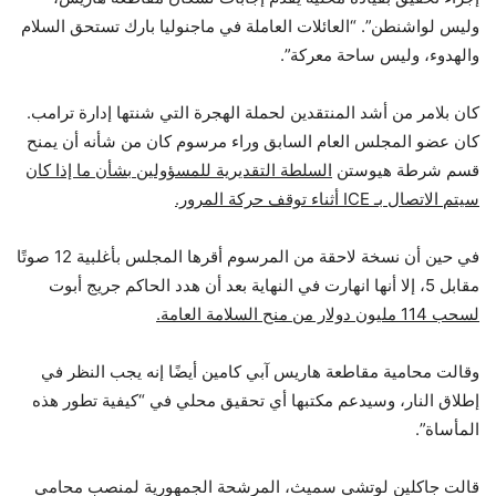
وليس لواشنطن”. “العائلات العاملة في ماجنوليا بارك تستحق السلام
والهدوء، وليس ساحة معركة”.
كان بلامر من أشد المنتقدين لحملة الهجرة التي شنتها إدارة ترامب.
كان عضو المجلس العام السابق وراء مرسوم كان من شأنه أن يمنح
قسم شرطة هيوستن
السلطة التقديرية للمسؤولين بشأن ما إذا كان
سيتم الاتصال بـ ICE أثناء توقف حركة المرور.
في حين أن نسخة لاحقة من المرسوم أقرها المجلس بأغلبية 12 صوتًا
مقابل 5، إلا أنها انهارت في النهاية بعد أن هدد الحاكم جريج أبوت
لسحب 114 مليون دولار من منح السلامة العامة.
وقالت محامية مقاطعة هاريس آبي كامين أيضًا إنه يجب النظر في
إطلاق النار، وسيدعم مكتبها أي تحقيق محلي في “كيفية تطور هذه
المأساة”.
قالت جاكلين لوتشي سميث، المرشحة الجمهورية لمنصب محامي