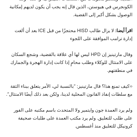
الكونجرس في هيوستن، الذين قال إنه يجب أن يكون لديهم إمكانية
الوصول بشكل أكبر إلى القضية.
اقرأ أيضا:
لا يزال طالب HISD محتجزًا من قبل ICE بعد أن ألغت
إدارة ترامب الموافقة على اللجوء
وقال مارتينيز إن HPD ليس لها أي علاقة بالقضية، وشجع السكان
على الامتثال للوكلاء وطلب محامٍ إذا كانت إدارة الهجرة والجمارك
في منطقتهم.
‹‹كيف تمنع هذا؟ قال مارتينيز: “بالنسبة لي، الأمر يتعلق ببناء الثقة
مع سلطات إنفاذ القانون المحلية لدينا، ولكن بعد ذلك أيضًا الامتثال”.
ولم يرد العمدة جون وايتمير ولا المتحدث باسم مكتبه على الفور
على طلب للتعليق. ولم يرد مكتب العمدة على طلبات صحيفة
كرونيكل للتعليق منذ أغسطس.