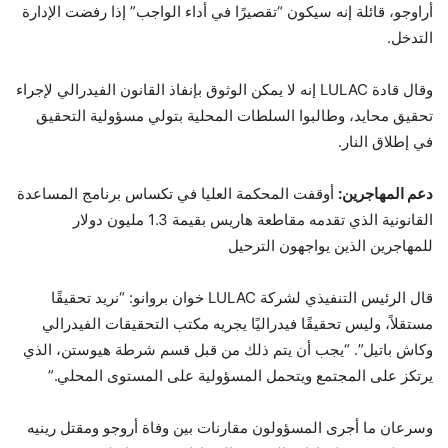
أراوجو، قائلة إنه سيكون “تقصيرًا في أداء الواجب” إذا رفضت الإدارة
التدخل.
وقال قادة LULAC إنه لا يمكن الوثوق بإنفاذ القانون الفيدرالي لإجراء
تحقيق محايد، وطالبوا السلطات المحلية بتولي مسؤولية التحقيق
في إطلاق النار.
دعم المهاجرين:
أوقفت المحكمة العليا في تكساس برنامج المساعدة
القانونية الذي تقدمه مقاطعة هاريس بقيمة 1.3 مليون دولار
للمهاجرين الذين يواجهون الترحيل
قال الرئيس التنفيذي لشركة LULAC خوان بروانو: “نريد تحقيقًا
مستقلاً، وليس تحقيقًا فيدراليًا يجريه مكتب التحقيقات الفيدرالي
وكاش باتيل”. “يجب أن يتم ذلك من قبل قسم شرطة هيوستن، الذي
يرتكز على المجتمع ويتحمل المسؤولية على المستوى المحلي.”
وسرعان ما أجرى المسؤولون مقارنات بين وفاة أروجو ومقتل رينيه