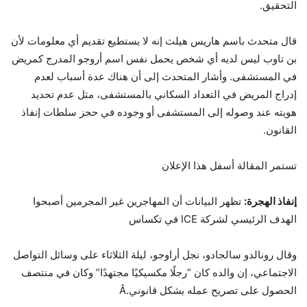
التحقيق.
قال متحدث باسم هاريس هيلث إنه لا يستطيع تقديم أي معلومات لأن
بن تاوب ليس لديه أي شخص يحمل نفس اسم أروجو المدرج كمريض
في المستشفى. وأشار المتحدث إلى أن هناك عدة أسباب لعدم
إدراج المريض في التعداد السكاني بالمستشفى، مثل عدم تحديد
هويته عند وصوله إلى المستشفى أو وجوده في حجز سلطات إنفاذ
القانون.
تستمر المقالة أسفل هذا الإعلان
إنفاذ الهجرة:
تظهر البيانات أن المهاجرين غير المجرمين أصبحوا
الهدف الرئيسي لشركة ICE في تكساس
وقال رونالدو سالجادو، نجل أراوجو، ليلة الثلاثاء على وسائل التواصل
الاجتماعي، إن والده كان “رجلًا مكسيكيًا مجتهدًا” وكان في منتصف
الحصول على تصريح عمله بشكل قانوني.Â