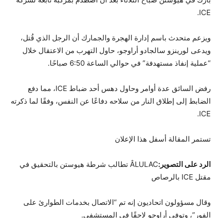
ICE.
ويزعم متحدث باسم إدارة الهجرة والجمارك أن الرجل الذي قُتل،
ويدعى لورينزو سالجادو أراوجو، حاول التهرب من الاعتقال خلال
“عملية إنفاذ مستهدفة” في حوالي الساعة 6:50 صباحًا.
رفض السائق عدة أوامر وحاول دهس أحد ضباط ICE، مما دفع
الضابط إلى إطلاق النار من سلاحه دفاعًا عن النفس، وفقًا لما ذكرته
ICE.
تستمر المقالة أسفل هذا الإعلان
الرد على التصوير:
ÂLULAC تطالب شرطة هيوستن بالتحقيق في
مقتل ICE بالرصاص
وقال مسؤولون اتحاديون إنه تم “الاتصال بخدمات الطوارئ على
الفور”، وتوفي أراوجو لاحقًا في المستشفى.