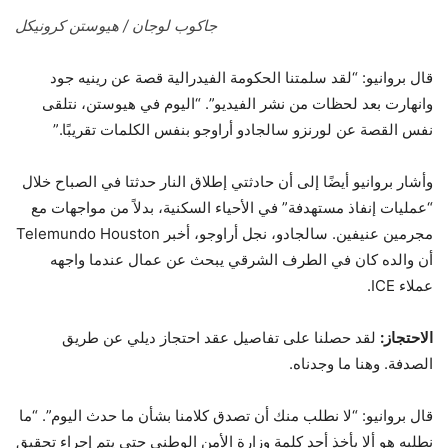
جاكوب لوجان / هيوستن كرونيكل
قال بروانيو: “لقد سلمتنا الحكومة الفيدرالية قصة عن رينيه جود
وانهارت بعد لحظات من نشر الفيديو”. “اليوم في هيوستن، نتلقى
نفس القصة عن لورنزو سالجادو أراوجو بنفس الكلمات تقريبًا.”
وأشار بروانيو أيضًا إلى أن حادثتي إطلاق النار حدثتا في الصباح خلال
“عمليات إنفاذ مستهدفة” في الأحياء السكنية، بدلاً من مواجهات مع
مجرمين عنيفين. سالجادو، نجل أراوجو، أخبر Telemundo Houston
أن والده كان في الطرف الشرقي يبحث عن عمال عندما واجهه
عملاء ICE.
الاحتجاز:
لقد حصلنا على تفاصيل عقد احتجاز ديلي عن طريق
الصدفة. وهنا ما وجدناه.
قال بروانيو: “لا نطلب منك أن تصدق كلامنا بشأن ما حدث اليوم”. “ما
نطلبه هو ألا يأخذ أحد كلمة وزارة الأمن الوطني حتى يتم إجراء تحقيق