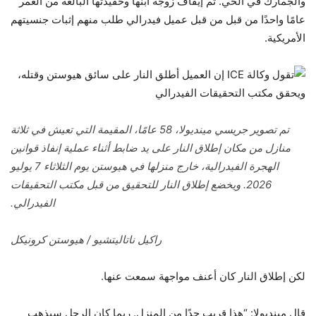
والجمارك في الحي. تم إيقاف زوجة ابنها وحفيدتها البالغة من العمر
عامًا واحدًا من قبل من قبل عميل فيدرالي طلب منهم إثبات جنسيتهم
الأمريكية.
تم تصوير جريسي مينديولا، 58 عامًا، المقيمة التي تعيش في ثلاثة
منازل من مكان إطلاق النار على يد ضابط أثناء عملية إنفاذ قوانين
الهجرة الفيدرالية، خارج منزلها في هيوستن يوم الثلاثاء 7 يوليو
2026. ويخضع إطلاق النار للتحقيق من قبل مكتب التحقيقات
الفيدرالي.
راكيل ناتاليتشيو / هيوستن كرونيكل
لكن إطلاق النار كان أعنف مواجهة سمعت عنها.
قال مينديولا: “هذا قريب جدًا من المنزل. ربما كان الرجل سيذهب