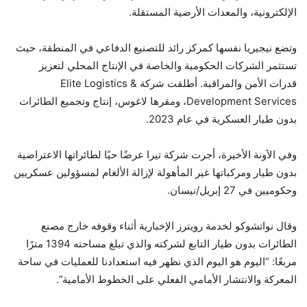
الإلكترونية، والمعدات الأرضية المستقلة.
وتضع نيجيريا نفسها كمركز رائد للتصنيع الدفاعي في المنطقة، حيث
تستثمر الشركات الحكومية والخاصة في الإنتاج المحلي لتعزيز
قدرات الأمن والمراقبة. أطلقت شركة Elite Logistics &
Development Services، ومقرها لاغوس، إنتاج وتجميع الطائرات
بدون طيار العسكرية في عام 2023.
وفي الآونة الأخيرة، أجرت شركة تيرا عرضًا حيًا لطائراتها الاعتراضية
بدون طيار ومركباتها غير المأهولة لإزالة الألغام لمسؤولين عسكريين
وحكوميين في 27 إبريل/نيسان.
وقال نواتشوكو لخدمة رويترز الإخبارية أثناء وقوفه خارج مصنع
الطائرات بدون طيار التابع لشركته والذي تبلغ مساحته 1394 مترًا
مربعًا: “اليوم هو اليوم الذي نظهر فيه استعدادنا للعمليات في ساحة
المعركة والانتشار الأمامي الفعلي على الخطوط الأمامية”.