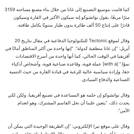
كما قامت بتوسيع التصنيع إلى غانا من خلال بناء مصنع مساحته 3159
مترًا مربعًا، يقول نواتشوكو إنه سيكون الأكبر في القارة وسيكون
قادرًا على إنتاج 50 ألف طائرة بدون طيار سنويًا بكامل طاقته.
وقال لموقع Tectonic للتكنولوجيا الدفاعية في مقال بتاريخ 20
أبريل: “إن غانا منطقية كدولة”. “إنها واحدة من أكثر المناطق أمانًا في
أفريقيا في الوقت الحالي، كما أنها واحدة من أسرع الاقتصادات
نموًا.” [with a] عملة قوية، وقاعدة صناعية قوية، وأشخاص أذكياء
حقا، وإرادة سياسية عالية للرغبة في قيادة القارة من حيث التنمية
الصناعية والدفاع السيادي.
وقال نواتشوكو إن حلمه هو المساعدة في تصنيع أفريقيا، ولكن لكي
يحدث ذلك، “يتعين علينا أن نحل القاسم المشترك، وهو انعدام
الأمن”.
وقال على موقع تيرا الإلكتروني: “إن الطريقة الوحيدة التي يمكن أن
تتمتع بها أفريقيا بسلام دائم هي من خلال الاتحاد لبناء دفاع سيادي،