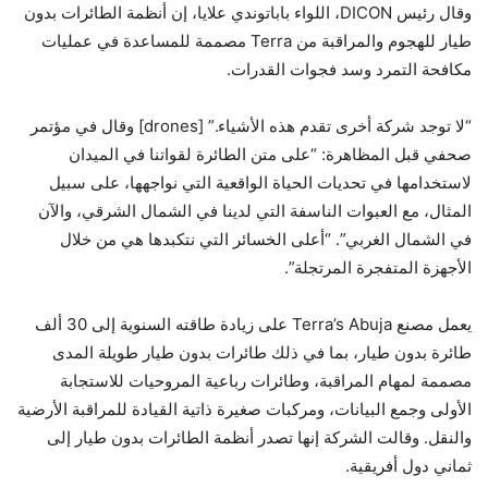
وقال رئيس DICON، اللواء باباتوندي علايا، إن أنظمة الطائرات بدون
طيار للهجوم والمراقبة من Terra مصممة للمساعدة في عمليات
مكافحة التمرد وسد فجوات القدرات.
“لا توجد شركة أخرى تقدم هذه الأشياء.” [drones] وقال في مؤتمر
صحفي قبل المظاهرة: “على متن الطائرة لقواتنا في الميدان
لاستخدامها في تحديات الحياة الواقعية التي نواجهها، على سبيل
المثال، مع العبوات الناسفة التي لدينا في الشمال الشرقي، والآن
في الشمال الغربي”. “أعلى الخسائر التي نتكبدها هي من خلال
الأجهزة المتفجرة المرتجلة”.
يعمل مصنع Terra’s Abuja على زيادة طاقته السنوية إلى 30 ألف
طائرة بدون طيار، بما في ذلك طائرات بدون طيار طويلة المدى
مصممة لمهام المراقبة، وطائرات رباعية المروحيات للاستجابة
الأولى وجمع البيانات، ومركبات صغيرة ذاتية القيادة للمراقبة الأرضية
والنقل. وقالت الشركة إنها تصدر أنظمة الطائرات بدون طيار إلى
ثماني دول أفريقية.