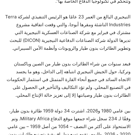
وتتحكم في تكنولوجيا الدفاع الخاصة بها”.
النيجيري البالغ من العمر 23 عامًا هو الرئيس التنفيذي لشركة Terra
Industries الناشئة ومقرها أبوجا، والتي وقعت اتفاقية مشروع
مشترك في فبراير مع شركة الصناعات العسكرية النيجيرية التي
تديرها الدولة شركة الصناعات الدفاعية النيجيرية (DICON) للبحث
وتطوير الطائرات بدون طيار والروبوتات وأنظمة الأمن السيبراني.
فبعد سنوات من شراء الطائرات بدون طيار من الصين وباكستان
وتركيا، حول الجيش النيجيري انتباهه إلى الداخل، وهو ما يجسد
الاتجاه السائد في جميع أنحاء القارة المتمثل في استثمار الحكومات
في التصنيع المحلي. ولم تؤد التكاليف والتأخير في الحصول على
الطائرات بدون طيار وصيانتها إلا إلى تعزيز حالة الإنتاج المحلي.
بين عامي 1980 و2026، اشترت 34 دولة 1959 طائرة بدون طيار،
وفقًا لـ 234 سجل شراء جمعها موقع الدفاع Military Africa. وتم
الاستحواذ على أكثر من النصف – 1054 من أصل 1959 – بين عامي
2020 و 2026. واليوم، تقوم تسع دول إفريقية بتصنيع طائرات بدون