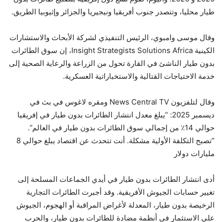
طيار محليا، وتتصدر جنوب أفريقيا ونيجيريا والجزائر وإثيوبيا الطريق.
وقال موسى وامبوي، الرئيس التنفيذي لشركة الأبحاث والاستشارات
الكينية Insight Strategists Solutions Africa، إن سوق الطائرات
بدون طيار الناشئ في القارة تحول من الزراعة والرعاية الصحية إلى
خدمة الاحتياجات القتالية والاستخباراتية العسكرية.
وقال لتلفزيون News Central TV ومقره لاغوس في بث في
ديسمبر 2025: “يبلغ معدل انتشار الطائرات بدون طيار في إفريقيا
حوالي 14٪ من إجمالي سوق الطائرات بدون طيار في العالم”.
“تصبح التكلفة الأولية مشكلة. أنت تتحدث عن اقتصاد يبلغ حوالي 8
مليارات دولار
أدى انتشار الطائرات بدون طيار في أيدي الجماعات المسلحة إلى
تغيير حسابات الجيوش الأفريقية. وقد أجبرت الطائرات التجارية
الرخيصة بدون طيار، المعدلة لأغراض المراقبة أو الهجوم، الجيوش
على الاستثمار في أنظمة مضادة للطائرات بدون طيار، والحرب