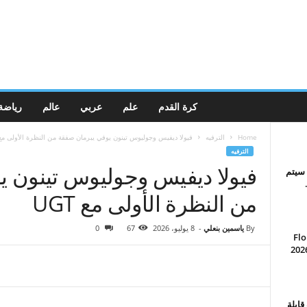
كرة القدم
علم
عربي
عالم
رياضة
Home
الترفيه
فيولا ديفيس وجوليوس تينون يوفي يبرمان صفقة من النظرة الأولى مع GT
الترفيه
فيولا ديفيس وجوليوس تينون ي
ة سيتم
من النظرة الأولى مع UGT
By
ياسمين بنعلي
-
8 يوليو، 2026
67
0
FloMarc
ضلة لدى المعجبين لعام 2026
 قابلة