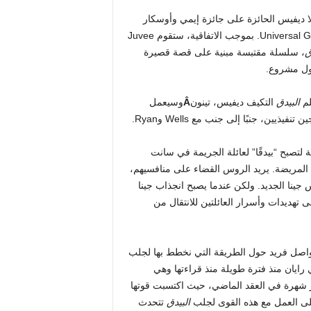
 التي أسستها فيولا ديفيس الحائزة على جائزة إيمي وأوسكار
والمنتج جوليوس تينون، في صفقة نظرة أولى مع Universal Global Television. بموجب الاتفاقية، ستقوم Juvee
ق
، سلسلة مقتبسة مبنية على قصة قصيرة
ول مشروع.
لم
البيدق
التكيف ديفيس، تينون
Â
وسيعمل
تصبح “بيدقًا” لعائلة الجريمة في سانت
 المريضة. يريد الروس القضاء على منافسيهم،
جينا الجديد. ولكن عندما يصبح انجذاب جينا
ى تهديدات وأسرار العائلتين للانتقال من
بتواصل فريد حول الطريقة التي نخطط بها لجلب
 رايان منذ فترة طويلة منذ قراءتها وهي
شهرة في العقد الماضي، حيث اكتسبت قوتها
على العمل مع هذه القوى لجلب
البيدق
تتحدث