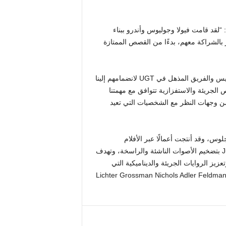
وقالت بياتريس سبرينغبورن، رئيسة Universal Global Television: “لقد قامت فيولا وجوليوس وأندرو ببناء
فخر بالشراكة معهم، بدءًا من القصص الممتازة
وأضاف أندرو وانغ، رئيس تلفزيون JuVee: “نحن ممتنون جدًا لبياتريس والفريق المذهل في UGT لانضمامهم إلينا
ائزهم في سرد ​​القصص الجريئة والاستفزازية تتوافق مع مهمتنا
 من وجهات النظر مع الشخصيات التي تعيد
لوس أنجلوس، وقد أنتجت أعمالًا عبر الأفلام
والتلفزيون والمسرح والمنصات الرقمية. تلتزم JuVee Productions بتضخيم الأصوات الناشئة والراسخة، وتهدف
يز الروايات الجريئة والديناميكية التي
عكس الطيف الكامل للإنسانية. يتم تمثيل JuVee بواسطة CAA و Lichter Grossman Nichols Adler Feldman