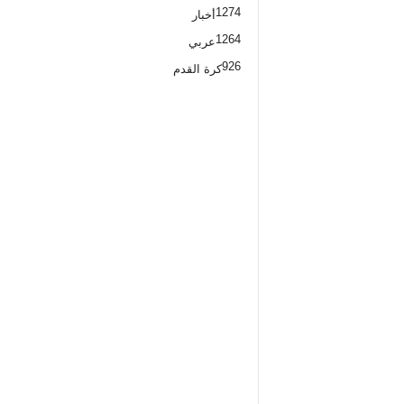
1274
أخبار
1264
عربي
926
كرة القدم