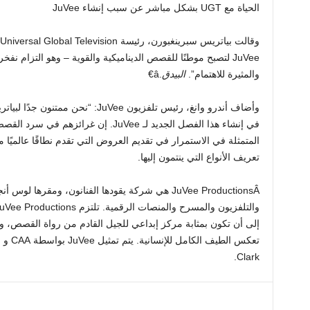
الحياة مع UGT بشكل مباشر عن سبب إنشاء JuVee
JuVee لتصبح موطنًا للقصص الديناميكية والقوية – وهو التزام ن
والمثيرة للاهتمام”.
البيدق
.â€
في إنشاء هذا الفصل الجديد لـ JuVee. إن غر
المتمثلة في الاستمرار في تقديم العروض التي تقدم نطاقًا عالميًا
تعريف الأنواع التي ينتمون إليها.
JuVee ProductionsÂ هي شركة يقودها الفنانون، ومقرها 
إلى أن تكون بمثابة مركز إبداعي للجيل القادم من رواة القصص، وتعز
ت
Clark.