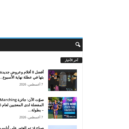
آخر الأخبار
أفضل 8 أفلام وعروض جديد
بثها في عطلة نهاية الأسبوع...
7 أغسطس، 2026
صوّت الآن: جائزة hing
المف
– بطولة...
7 أغسطس، 2026
صباح 4: تم العثور على أنابيب