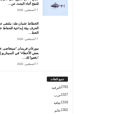
للنفخ أثناء البحث عن...
7 أغسطس، 2026
الخطاط عثمان طه: ملتقى 
الحرف بيئة إبداعية للحفاظ ع
الخط...
7 أغسطس، 2026
مورغان فريمان “سيتغاضى ع
بعض الأخطاء” في السيناريو إ
“دفعوا لك...
7 أغسطس، 2026
جميع الفئات
2783
الترفيه
1327
حرب
1319
ثقافة
1302
عالم