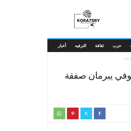
K
o
r
a
7
s
r
حرب
ثقافة
الترفيه
أخبار
y
U
وفي يبرمان صفقة