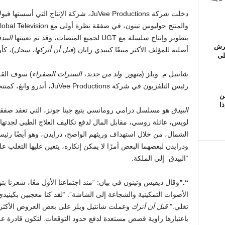
دخلت شركة JuVee Productions، شركة الإنتاج
بتطوير وإنتاج سلسلة مع UGT لجميع المنصات، وقد تم تعيينها
البيد
عرش
أصلية للمؤلف الأكثر مبيعًا كينيدي رايان (
قبل أن أتركها، سجل
)، كأ
لى
شانتيل م. ويلز (
متهور: ولد من جديد، السترات الصفراء
) سوف الق
رئيس التلفزيون في شركة JuVee Productions، أندرو وانغ، كمنتجين تنفيذيين، جنبًا إلى جنب مع Wells وRyan.
ن
ذا
البيدق
هو مسلسل درامي رومانسي يتبع جينا جونز، التي تعقد صفقة ل
لويس، عائلة روسي، مقابل المال لدفع تكاليف العلاج الطبي لجدتها
الشمال، من خلال استهداف وريثهم الواضح، درايدن، وهو أيضًا رئيس 
ودرايدن لبعضهما البعض أمرًا لا يمكن إنكاره، يتعين عليها التغلب عل
“البيدق” إلى الملكة.
“.”
وقال ديفيس وتينون في بيان: “منذ اجتماعنا الأول معًا، شعرنا 
الأصوات التمكينية والشجاعة إلى الشاشة”. “لقد كنا معجبين بكينيدي
تغلي.”
قبل أن أترك
وعملت شانتيل ويلز على بعض العروض الأكثر 
باعتبارها راوية قصص مستعدة لدفع حدود التوقعات. لتكون قادرة 