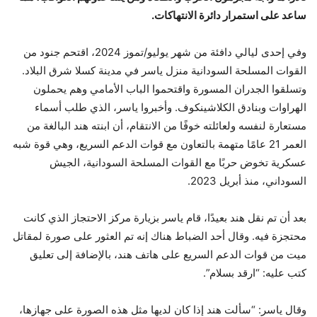
ساعد على استمرار دائرة الانتهاكات.
وفي إحدى ليالي دافئة من شهر يوليو/تموز 2024، اقتحم جنود من
القوات المسلحة السودانية منزل ياسر في مدينة كسلا شرق البلاد.
وتسلقوا الجدران المسورة واقتحموا الباب الأمامي وهم يحملون
الهراوات وبنادق الكلاشينكوف. وأخبروا ياسر، الذي طلب أسماء
مستعارة لنفسه ولعائلته خوفًا من الانتقام، أن ابنته هند البالغة من
العمر 21 عامًا متهمة بالتعاون مع قوات الدعم السريع، وهي قوة شبه
عسكرية تخوض حربًا مع القوات المسلحة السودانية، الجيش
السوداني، منذ أبريل 2023.
بعد أن تم نقل هند بعيدًا، قام ياسر بزيارة مركز الاحتجاز الذي كانت
محتجزة فيه. وقال أحد الضباط هناك إنه تم العثور على صورة لمقاتل
ميت من قوات الدعم السريع على هاتف هند، بالإضافة إلى تعليق
كتب عليه: “ارقد بسلام”.
وقال ياسر: “سألت هند إذا كان لديها مثل هذه الصورة على جهازها،