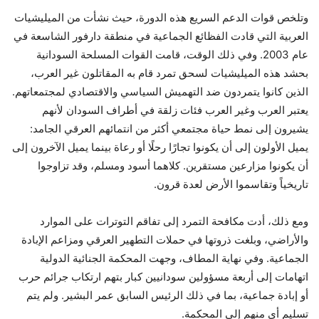
وتلخص قوات الدعم السريع هذه الدورة، حيث نشأت من الميليشيات
العربية التي قادت الفظائع الجماعية في منطقة دارفور الشاسعة في
عام 2003. وفي ذلك الوقت، قامت القوات المسلحة السودانية
بحشد هذه الميليشيات لسحق تمرد قام به المقاتلون غير العرب،
الذين كانوا يتمردون ضد التهميش السياسي والاقتصادي لمجتمعاتهم.
يعتبر العرب وغير العرب فئات زلقة في أطراف السودان لأنهم
يشيرون إلى نمط حياة مجتمعي أكثر من انتمائهم العرقي الجامد:
يميل الأولون إلى أن يكونوا تجارًا رحلًا أو رعاة بينما يميل الآخرون إلى
أن يكونوا مزارعين مستقرين. كلاهما أسود ومسلم، وقد تزاوجوا
تاريخياً وتقاسموا الأرض لعدة قرون.
ومع ذلك، أدت مكافحة التمرد إلى تفاقم التوترات على الموارد
والأراضي، وبلغت ذروتها في حملات التطهير العرقي ومزاعم الإبادة
الجماعية. وفي نهاية المطاف، وجهت المحكمة الجنائية الدولية
اتهامات إلى أربعة مسؤولين سودانيين كبار بتهم ارتكاب جرائم حرب
أو إبادة جماعية، بما في ذلك الرئيس السابق عمر البشير. ولم يتم
تسليم أي منهم إلى المحكمة.