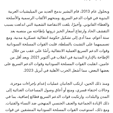
وبحلول عام 2013، قام البشير بدمج العديد من الميليشيات العربية
البدوية في قوات الدعم السريع، ومنحهم الألقاب الرسمية والأسلحة
والغطاء القانوني. وأخيرًا، بلغت الانتفاضة الشعبية التي اندلعت بسبب
التقشف الحاد وارتفاع أسعار الخبز ذروتها بإطاحته من منصبه بعد
ستة أعوام، مما أدى إلى تشكيل حكومة انتقالية عسكرية مدنية. ومع
تصميمهما على التشبث بالسلطة، قلبت القوات المسلحة السودانية
وقوات الدعم السريع العملية الانتقالية رأسًا على عقب من خلال
الإطاحة بالإدارة المدنية في انقلاب في أكتوبر 2021. وبعد أقل من
عامين، انقلبت القوات المسلحة السودانية وقوات الدعم السريع على
بعضها البعض، مما أشعل الحرب الأهلية في أبريل 2023.
ومنذ ذلك الحين، ارتكب الجانبان عمليات إعدام بإجراءات موجزة،
وحالات اختفاء قسري، ومنع أو أعاق وصول المساعدات الغذائية إلى
المدن والبلدات. وارتكبت قوات الدعم السريع فظائع إضافية، بما في
ذلك الإبادة الجماعية والعنف الجنسي المنهجي ضد النساء والفتيات.
ومع ذلك، استوعبت القوات المسلحة السودانية المنشقين عن قوات