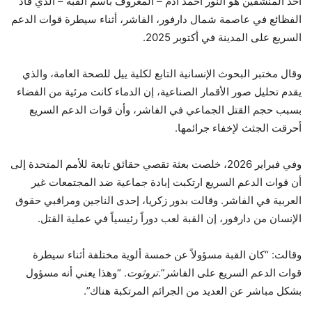
أحد المنشقين هو النور أحمد آدم – المعروف باسم القبة – الذي قاد
الفظائع في عاصمة شمال دارفور، الفاشر، أثناء سيطرة قوات الدعم
السريع على المدينة في أكتوبر 2025.
وقال مختبر البحوث الإنسانية التابع لكلية ييل للصحة العامة، والذي
يقدم تحليل صور الأقمار الصناعية، إن الدماء كانت مرئية من الفضاء
بسبب حجم القتل الجماعي في الفاشر، وأن قوات الدعم السريع
أحرقت الجثث لإخفاء جرائمها.
وفي فبراير 2026، خلصت بعثة تقصي حقائق تابعة للأمم المتحدة إلى
أن قوات الدعم السريع ارتكبت إبادة جماعية ضد المجتمعات غير
العربية في الفاشر. وقالت بدور زكريا، إحدى الناجين ومراقبي حقوق
الإنسان من دارفور، إن القبة لعب دوراً رئيسياً في عملية القتل.
وقالت: “كان القبة مسؤولاً عن خمسة ألوية مختلفة أثناء سيطرة
قوات الدعم السريع على الفاشر”.
تروثوت
. “وهذا يعني أنه مسؤول
بشكل مباشر عن العديد من الجرائم المرتكبة هناك”.