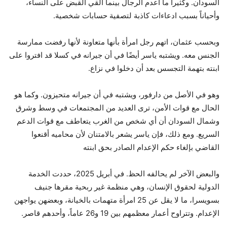
السودان. وكثيراً ما أُعدم الرجال بينما أُلقي القبض على النساء،
وأحياناً بسبب ادعاءات كاذبة لتصفية حسابات شخصية.
وبحسب عثمان، اتهم رجل امرأة بأنها متعاونة لأنها رفضت ممارسة
الجنس معه. ويشتبه ياسر أيضًا في أن جيرانه في كسلا قد افتروا على
ابنته بتهمة التجسس بعد أن دخلوا في نزاع.
وهو في الأصل من دارفور، ويشتبه في أن جيرانه متحيزون. وكما هو
الحال مع قوات الأمن، ترى العديد من المجتمعات في وسط وشرق
وشمال السودان أن أي شخص من الغرب يتعاطف مع قوات الدعم
السريع. ومع ذلك، فإن ياسر يشعر بالامتنان لأن محاميه أقنعوا
القاضي بإلغاء حكم الإعدام الصادر بحق ابنته
والبعض الآخر لم يحالفه الحظ. في أبريل 2025، حددت الخدمة
الدولية لحقوق الإنسان، وهي منظمة غير ربحية مقرها جنيف
بسويسرا، ما لا يقل عن 25 امرأة متهمات بالخيانة، وبعضهن يواجهن
الإعدام. وتتراوح أعمار معظمهم بين 19 و26 عاماً، وأحدهم قاصر.