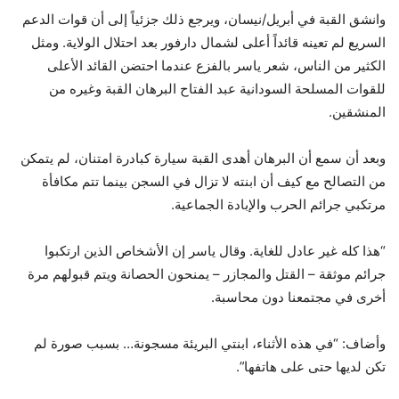
وانشق القبة في أبريل/نيسان، ويرجع ذلك جزئياً إلى أن قوات الدعم
السريع لم تعينه قائداً أعلى لشمال دارفور بعد احتلال الولاية. ومثل
الكثير من الناس، شعر ياسر بالفزع عندما احتضن القائد الأعلى
للقوات المسلحة السودانية عبد الفتاح البرهان القبة وغيره من
المنشقين.
وبعد أن سمع أن البرهان أهدى القبة سيارة كبادرة امتنان، لم يتمكن
من التصالح مع كيف أن ابنته لا تزال في السجن بينما تتم مكافأة
مرتكبي جرائم الحرب والإبادة الجماعية.
“هذا كله غير عادل للغاية. وقال ياسر إن الأشخاص الذين ارتكبوا
جرائم موثقة – القتل والمجازر – يمنحون الحصانة ويتم قبولهم مرة
أخرى في مجتمعنا دون محاسبة.
وأضاف: “في هذه الأثناء، ابنتي البريئة مسجونة… بسبب صورة لم
تكن لديها حتى على هاتفها”.