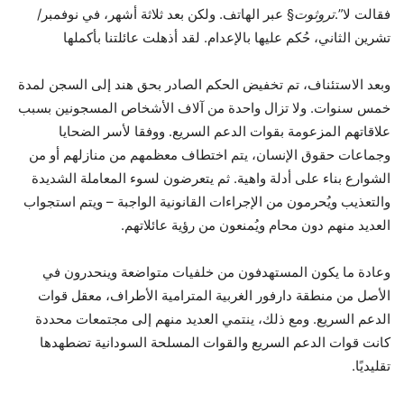
فقالت لا”.
تروثوت
§ عبر الهاتف. ولكن بعد ثلاثة أشهر، في نوفمبر/
تشرين الثاني، حُكم عليها بالإعدام. لقد أذهلت عائلتنا بأكملها
وبعد الاستئناف، تم تخفيض الحكم الصادر بحق هند إلى السجن لمدة
خمس سنوات. ولا تزال واحدة من آلاف الأشخاص المسجونين بسبب
علاقاتهم المزعومة بقوات الدعم السريع. ووفقا لأسر الضحايا
وجماعات حقوق الإنسان، يتم اختطاف معظمهم من منازلهم أو من
الشوارع بناء على أدلة واهية. ثم يتعرضون لسوء المعاملة الشديدة
والتعذيب ويُحرمون من الإجراءات القانونية الواجبة – ويتم استجواب
العديد منهم دون محام ويُمنعون من رؤية عائلاتهم.
وعادة ما يكون المستهدفون من خلفيات متواضعة وينحدرون في
الأصل من منطقة دارفور الغربية المترامية الأطراف، معقل قوات
الدعم السريع. ومع ذلك، ينتمي العديد منهم إلى مجتمعات محددة
كانت قوات الدعم السريع والقوات المسلحة السودانية تضطهدها
تقليديًا.