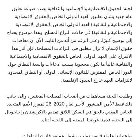
لجنة الحقوق الاقتصادية والاجتماعية والثقافية بصدد
صياغة تعليق
عام جديد
بشأن تطبيق
العهد الدولي الخاص بالحقوق الاقتصادية
والاجتماعية والثقافية
(العهد الدولي الخاص بالحقوق الاقتصادية
والاجتماعية والثقافية) في حالات النزاع المسلح. وهذا موضوع يحتاج
إلى توضيح كثيرًا. وعلى الرغم من أنه من الثابت الآن أن معاهدات
حقوق الإنسان لا تزال تنطبق في النزاعات المسلحة، فإن آثار هذا
الاقتراح على العهد الدولي الخاص بالحقوق الاقتصادية والاجتماعية
والثقافية غالباً ما تكون محجوبة بسبب ادعاءات واسعة النطاق حول
الدور الخاص المفترض للقانون الإنساني الدولي أو النطاق المحدود
لالتزامات العهد خارج الحدود الإقليمية.
وطلبت اللجنة مساهمات من أصحاب المصلحة المعنيين، وإلى جانب
ذلك
فقط الأمن
المنشور الأخير لعام 2020-26 لمقرر الأمم المتحدة
الخاص المعني بالحق في السكن اللائق
تقديم بالاكريشنان راجاجوبال
إلى اللجنة، قدمنا ​​عرضنا المقدم إلى اللجنة أدناه.
وباعتبارنا علماء قانون دوليين يشمل عملهم قانون النزاعات