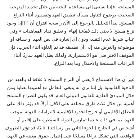
المسلحة، فإننا نسعى إلى مساعدة اللجنة من خلال تحديد المنهجية
الصحيحة بوضوح لتناول مسألة تطبيق العهد وتفسيره أثناء النزاع
المسلح. نبدأ التحليل بالرجوع إلى الآن
راسخة
اقتراح أن “[t]إن وجود
نزاع مسلح لا يعني ذلك
تلقائيا
إنهاء أو تعليق نفاذ المعاهدات.» وفي
غياب شرط عدم التقيد، ودون أي إشارة في نص العهد أو سياقه أو
موضوعه والغرض منه إلى أن تطبيقه قد تم إلغاؤه أثناء الحرب، فإن
الموقف الافتراضي هو الاستمرارية. ولذلك يظل العهد ساريًا أثناء
النزاعات المسلحة والاحتلال وما بعد النزاع.
غير أن هذا الاستنتاج لا يعني أن النزاع المسلح لا علاقة له بالعهد من
الناحية القانونية. بل إننا نرى أنه ينبغي التعامل مع أهميتها بعناية ومن
خلال المبادئ العادية للقانون الدولي العام. قد يكون للصراع المسلح
أهمية من خلال ثلاث طرق مختلفة على الأقل. أولاً، قد يؤثر ذلك على
النطاق الإقليمي أو خارج الحدود الإقليمية لالتزامات الدولة بموجب
العهد، بما في ذلك عندما تمارس الدولة السيطرة على إقليم أو
أشخاص في الخارج (الجزء الثاني من رسالتنا). ثانيًا، قد تؤثر الظروف
الواقعية التي تشكل نزاعًا مسلحًا على إعمال حقوق معينة في العهد،