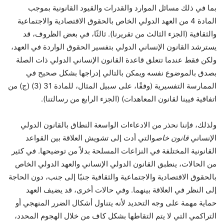
بما في ذلك مسائل الموارد والقدرات والقيود القانونية بموجب
المادة 4 من العهد الدولي الخاص بالحقوق الاقتصادية والاجتماعية
والثقافية (الجزء الثالث من تقريرنا). ثالثًا، في بعض الظروف، قد
يسترشد القانون الإنساني الدولي بتفسير الحقوق الواردة في العهد،
ولكن فقط عندما تتعلق قاعدة القانون الإنساني الدولي ذات الصلة
بصدق بالموضوع نفسه ويمكن بالتالي إدراجها بشكل صحيح في
الممارسة التفسيرية (وفقًا، على سبيل المثال، للمادة 31 (3) (ج) من
اتفاقية فيينا لقانون المعاهدات) (الجزء الرابع من رسالتنا).
ولذلك، فإننا نحذر من الادعاءات الواسعة النطاق بالقانون الدولي
الإنساني
قانون خاص
والتي أدت إلى تشويش العلاقة بين القواعد
القانونية المختلفة في النزاعات المسلحة بدلاً من توضيحها. في كثير
من الحالات، ينطبق القانون الدولي الإنساني والعهد الدولي الخاص
بالحقوق الاقتصادية والاجتماعية والثقافية جنبًا إلى جنب، دون الحاجة
إلى النظر في العلاقة بينهما. وفي حالات أخرى، قد يضيف العهد
حماية مهمة على وجه التحديد لأنه يتناول أشكال الضرر المنهجي أو
التراكمي التي لا يتم التقاطها بشكل كاف من خلال الهجوم المحدد،