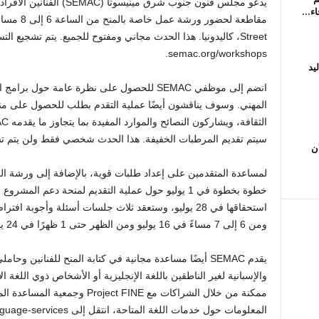
Street، كاليدونيا. هذا الحدث مجاني ومفتوح للجميع. يتم تشجيع 
semac.org/workshops.
يد
المهني. وسوف يناقشون أيضًا عملية التقدم بطلب للحصول على منح
سيتم تقديم المرطبات الخفيفة. هذا الحدث شخصي فقط ولن يتم ت
أن
خطوة بخطوة في 1 يوليو حول عملية التقديم لمنحة دعم الم
ومن 6 إلى 7 مساءً في 16 يوليو ومن الظهر حتى 1 ظهرًا في 24 يوليو.
يقدم SEMAC أيضًا مساعدة مجانية في كتابة المنح للفنانين وح
والإسبانية لغير الناطقين باللغة الإنجليزية أو الأشخاص ذوي اللغة 
المعلومات حول خدمات اللغة المتاحة، انتقل إلى https://semac.org/resources/language-services/.