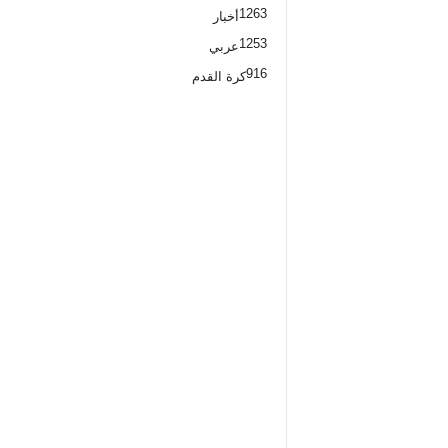
1263
أخبار
1253
عربي
916
كرة القدم