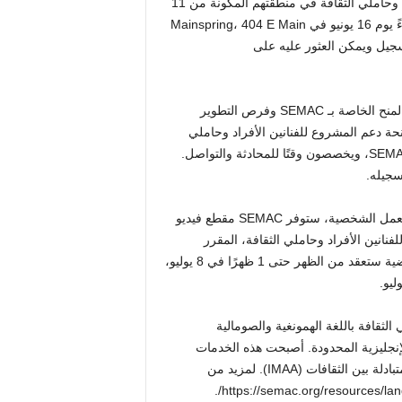
يدعو مجلس فنون جنوب شرق مينيسوتا (SEMAC) الفنانين الأفراد وحاملي الثقافة في منطقتهم المكونة من 11
مقاطعة لحضور ورشة عمل خاصة بالمنح من الساعة 6 إلى 8 مساءً يوم 16 يونيو في Mainspring، 404 E Main
التسجيل ويمكن العثور عليه على
انضم إلى موظفي SEMAC للحصول على نظرة عامة حول برامج المنح الخاصة بـ SEMAC وفرص التطوير
ة دعم المشروع للفنانين الأفراد وحاملي
الثقافة، ويشاركون النصائح والموارد المفيدة بما يتجاوز ما يقدمه SEMAC، ويخصصون وقتًا للمحادثة والتواصل.
سجيله.
لمساعدة المتقدمين على إعداد طلبات قوية، بالإضافة إلى ورشة العمل الشخصية، ستوفر SEMAC مقطع فيديو
شروع للفنانين الأفراد وحاملي الثقافة، المقرر
استحقاقها في 28 يوليو، وستعقد ثلاث جلسات أسئلة وأجوبة افتراضية ستعقد من الظهر حتى 1 ظهرًا في 8 يوليو،
املي الثقافة باللغة الهمونغية والصومالية
الإنجليزية المحدودة. أصبحت هذه الخدمات
ممكنة من خلال الشراكات مع Project FINE وجمعية المساعدة المتبادلة بين الثقافات (IMAA). لمزيد من