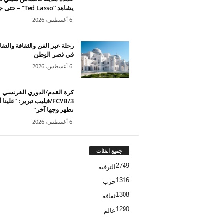
يشاهد “Ted Lasso” – حتى جاء...
6 أغسطس، 2026
رحلة عبر الفن والثقافة والتقال
في قصر الوطن
6 أغسطس، 2026
كرة القدم/الدوري الفرنسي
3/FCVB/فيليب تيرير: "علينا 
نظهر وجها آخر"
6 أغسطس، 2026
جميع الفئات
2749
الترفيه
1316
حرب
1308
ثقافة
1290
عالم