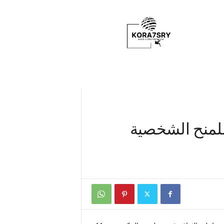
K
o
r
a
7
s
r
y
عمل للمنح الشخصية