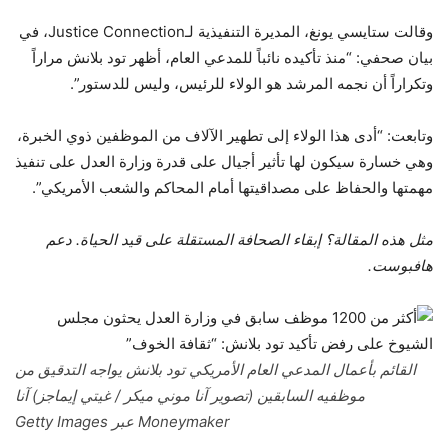
وقالت ستايسي يونغ، المديرة التنفيذية لـJustice Connection، في
بيان صحفي: “منذ تأكيده نائباً للمدعي العام، أظهر تود بلانش مراراً
وتكراراً أن نجمه المرشد هو الولاء للرئيس، وليس للدستور”.
وتابعت: “أدى هذا الولاء إلى تطهير الآلاف من الموظفين ذوي الخبرة،
وهي خسارة سيكون لها تأثير أجيال على قدرة وزارة العدل على تنفيذ
مهمتها والحفاظ على مصداقيتها أمام المحاكم والشعب الأمريكي”.
مثل هذه المقالة؟ إبقاء الصحافة المستقلة على قيد الحياة. دعم
هافبوست.
القائم بأعمال المدعي العام الأمريكي تود بلانش يواجه التدقيق من
موظفيه السابقين (تصوير آنا موني ميكر / غيتي إيماجز)
آنا
Moneymaker عبر Getty Images