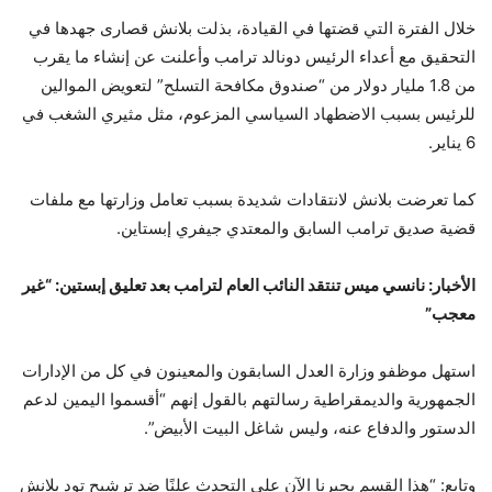
خلال الفترة التي قضتها في القيادة، بذلت بلانش قصارى جهدها في
التحقيق مع أعداء الرئيس دونالد ترامب وأعلنت عن إنشاء ما يقرب
من 1.8 مليار دولار من “صندوق مكافحة التسلح” لتعويض الموالين
للرئيس بسبب الاضطهاد السياسي المزعوم، مثل مثيري الشغب في
6 يناير.
كما تعرضت بلانش لانتقادات شديدة بسبب تعامل وزارتها مع ملفات
قضية صديق ترامب السابق والمعتدي جيفري إبستاين.
الأخبار: نانسي ميس تنتقد النائب العام لترامب بعد تعليق إبستين: “غير
معجب”
استهل موظفو وزارة العدل السابقون والمعينون في كل من الإدارات
الجمهورية والديمقراطية رسالتهم بالقول إنهم “أقسموا اليمين لدعم
الدستور والدفاع عنه، وليس شاغل البيت الأبيض”.
وتابع: “هذا القسم يجبرنا الآن على التحدث علنًا ضد ترشيح تود بلانش