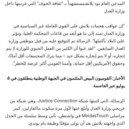
المدعي العام تود بلانش
مستشهداً بـ “ثقافة الخوف” التي غرسها داخل
وزارة العدل
“إن عواقب هجمات بلانش على القوى العاملة غير السياسية في
وزارة العدل تمتد إلى ما هو أبعد من قاعات المحكمة العليا، وتؤثر
على البلاد بأكملها”.
الرسالة
تم التوقيع عليه من قبل موظفي وزارة
العدل السابقين. “لقد عنوا أن الكثير من العمل الحيوي للوزارة لا يتم
إنجازه، أو لا يتم إنجازه بشكل جيد – مما يترك المجتمعات أقل أمانًا،
وحقوق الأمريكيين أقل حماية، وأمننا القومي أكثر عرضة للخطر”.
الأخبار: القوميون البيض الملثمون في الجبهة الوطنية ينطلقون في 4
يوليو عبر العاصمة
الرسالة، التي كتبتها شبكة Justice Connection، وهي شبكة من
خريجي وزارة العدل وأبلغ عنها لأول مرة سكوت ماكفارلين، كبير
مراسلي MeidasTouch في واشنطن، تأتي وسط سلسلة من الجدل
الذي واجهته بلانش بعد أن تولى مؤقتًا وظيفة بام بوندي.