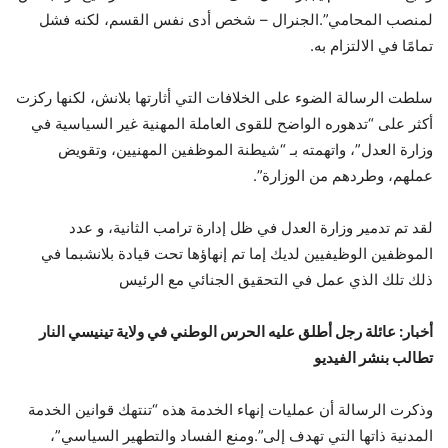
لمنصب المحامي”.
الجنرال – شخص أدى نفس القسم، لكنه فشل
تمامًا في الالتزام به.
سلطت الرسالة الضوء على الخلافات التي أثارتها بلانش، لكنها ركزت
أكثر على “تدهوره الواضح للقوى العاملة المهنية غير السياسية في
وزارة العدل”، واتهمته بـ “شيطنة الموظفين المهنيين، وتقويض
عملهم، وطردهم من الوزارة”.
لقد تم تدمير وزارة العدل في ظل إدارة ترامب الثانية، و
عدد
الموظفين الوظيفيين
لديك إما
تم إنهاؤها
تحت قيادة بلانش
بما في
ذلك تلك
الذي عمل في التحقيق الجنائي مع الرئيس
أخبار: عائلة رجل أطلق عليه الحرس الوطني في ولاية تينيسي النار
تطالب بنشر الفيديو
وذكرت الرسالة أن عمليات إنهاء الخدمة هذه “تنتهك قوانين الخدمة
المدنية ذاتها التي تهدف إلى”.
ومنع الفساد والتطهير السياسي”،