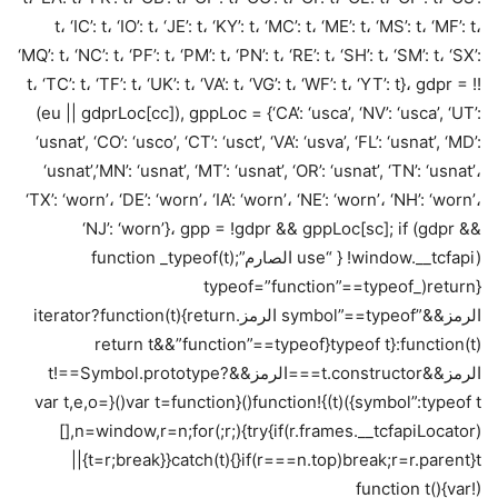
t، ‘IC’: t، ‘IO’: t، ‘JE’: t، ‘KY’: t، ‘MC’: t، ‘ME’: t، ‘MS’: t، ‘MF’: t،
‘MQ’: t، ‘NC’: t، ‘PF’: t، ‘PM’: t، ‘PN’: t، ‘RE’: t، ‘SH’: t، ‘SM’: t، ‘SX’:
t، ‘TC’: t، ‘TF’: t، ‘UK’: t، ‘VA’: t، ‘VG’: t، ‘WF’: t، ‘YT’: t}، gdpr = !!
(eu || gdprLoc[cc]), gppLoc = {‘CA’: ‘usca’, ‘NV’: ‘usca’, ‘UT’:
‘usnat’, ‘CO’: ‘usco’, ‘CT’: ‘usct’, ‘VA’: ‘usva’, ‘FL’: ‘usnat’, ‘MD’:
‘usnat’,’MN’: ‘usnat’, ‘MT’: ‘usnat’, ‘OR’: ‘usnat’, ‘TN’: ‘usnat’،
‘TX’: ‘worn’، ‘DE’: ‘worn’، ‘IA’: ‘worn’، ‘NE’: ‘worn’، ‘NH’: ‘worn’،
‘NJ’: ‘worn’}، gpp = !gdpr && gppLoc[sc]; if (gdpr &&
!window.__tcfapi) { “use الصارم”;function _typeof(t)
{return(_typeof=”function”==typeof
الرمز&&”symbol”==typeof الرمز.iterator?function(t){return
typeof t}:function(t){return t&&”function”==typeof
الرمز&&t.constructor===الرمز&&t!==Symbol.prototype?
symbol”:typeof t})(t)}!function(){var t=function(){var t,e,o=
[],n=window,r=n;for(;r;){try{if(r.frames.__tcfapiLocator)
{t=r;break}}catch(t){}if(r===n.top)break;r=r.parent}t||
(!function t(){var