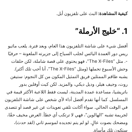
كيفية المشاهدة:
البث على تلفزيون أبل.
1. “خليج الأرملة”
أفضل شيء على شاشة التلفزيون هذا العام، وبعد فترة. يلعب ماثيو
ريس دور العمدة اليائس لجلب السياح إلى جزيرته الملعونة – حرفيًا
-. مثل “The X-Files”، فهو يحتوي على قصة شاملة، لكن حلقات
وحش الأسبوع تحملها (ومثل “The X-Files”، أنا أحب تلك أكثر).
يشبه طاقم الممثلين فريق التمثيل المكون من كل النجوم: ستيفن
روت، وجيف هيلر، وديل ديكي، والمزيد. لكن كيت أوفلين بدور
باتريشيا، مساعدة عمدة المدينة، ليست فقط اللاعبة الأكثر قيمة في
المسلسل. كما أنها تقدم أفضل أداء لأي شخص على شاشة التلفزيون
في الوقت الحالي. سواء أكانت تلقي تعويذات عن غير قصد أو تتصدى
لجريمة تشبه “الهالوين”، فهي لا ترتكب أي خطأ. العرض مخيف حقًا،
ومضحك بصوت عالٍ. لو لم يتم تجديده لموسم ثاني (لقد حدث)،
ستكون تلك مأساة.