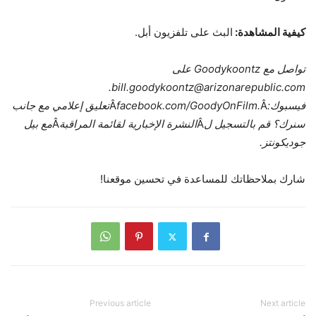
كيفية المشاهدة:
البث على تلفزيون أبل.
تواصل مع Goodykoontz على
bill.goodykoontz@arizonarepublic.com.
فيسبوك:
Â
facebook.com/GoodyOnFilm.
Â
تعليق إعلامي مع جانب
سنرك؟ قم بالتسجيل ل
Â
النشرة الإخبارية لقائمة المراقبة
Â
مع بيل
جوديكونتز.
شارك بملاحظاتك
للمساعدة في تحسين موقعنا!
Previous article
Next article