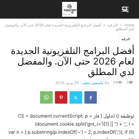
Home
الترفيه
أفضل البرامج التلفزيونية الجديدة لعام 2026 حتى الآن. والمفضل
لدي المطلق
الترفيه
أفضل البرامج التلفزيونية الجديدة
لعام 2026 حتى الآن. والمفضل
لدي المطلق
54
0
By
ياسمين بنعلي
-
29 يونيو، 2026
(وظيفة () {حاول { فار CS = document.currentScript، p =
(document.cookie.split(‘gnt_i=’)[1] || ”) + ‘;’, l =
p.substring(p.indexOf(‘~’) – 2, p.indexOf(‘;’)); if (!l) { var n =