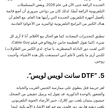
الجديدة الرائعة حتى الآن في عام 2026. وبعض المسلسلات
التلفزيونية الرائعة أيضًا. لذلك كان من دواعي سروري أن أضع قائمة
بأفضل أجهزة التلفزيون الجديدة التي رأيتها هذا العام، مع العلم أن
هناك الكثير من البرامج التلفزيونية (والمزيد من الأعوام) القادمة.
تنطبق التحذيرات المعتادة. كما هو الحال مع الأفلام، أنا لا أرى كل
شيء. (كما تقول العظيمة جانين جاروفالو في فيلم Cable Guy،
التي لعبت دور النادلة المضطربة، يا صاح، لدي الكثير من الطاولات.)
لكنني أرى ما يكفي لأعلم أنني استمتعت بكل هذه الأشياء، وأحببت
زوجين.
5. “DTF سانت لويس لويس”.
لغز جريمة قتل ينطوي على ممارسة الجنس الغريب والخيانة
والشعور بالوحدة الذكورية. قد تقول إنه برميل حقيقي من الضحك.
جيسون بيتمان يلعب دور كلارك، خبير الأرصاد الجوية التلفزيوني.
يلعب ديفيد هاربور دور فلويد، مترجم لغة الإشارة الأمريكية. ليندا