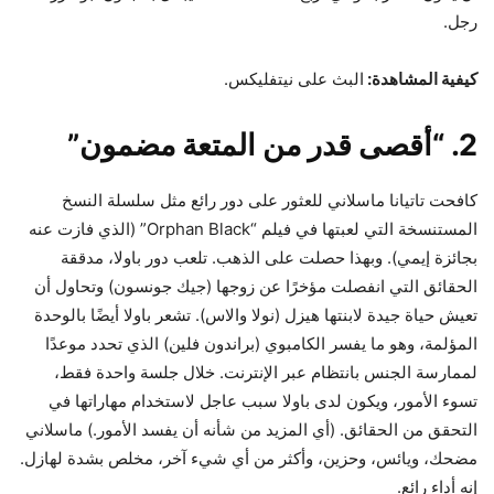
رجل.
كيفية المشاهدة:
البث على نيتفليكس.
2. “أقصى قدر من المتعة مضمون”
كافحت تاتيانا ماسلاني للعثور على دور رائع مثل سلسلة النسخ
المستنسخة التي لعبتها في فيلم “Orphan Black” (الذي فازت عنه
بجائزة إيمي). وبهذا حصلت على الذهب. تلعب دور باولا، مدققة
الحقائق التي انفصلت مؤخرًا عن زوجها (جيك جونسون) وتحاول أن
تعيش حياة جيدة لابنتها هيزل (نولا والاس). تشعر باولا أيضًا بالوحدة
المؤلمة، وهو ما يفسر الكامبوي (براندون فلين) الذي تحدد موعدًا
لممارسة الجنس بانتظام عبر الإنترنت. خلال جلسة واحدة فقط،
تسوء الأمور، ويكون لدى باولا سبب عاجل لاستخدام مهاراتها في
التحقق من الحقائق. (أي المزيد من شأنه أن يفسد الأمور.) ماسلاني
مضحك، ويائس، وحزين، وأكثر من أي شيء آخر، مخلص بشدة لهازل.
إنه أداء رائع.