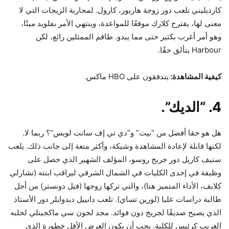
كارديليني تلعب دور زوجة هاربور، كارول. لمحاربة الزيجات التي لا
معنى لها، يقترح كلارك موقعًا للمواعدة، وينتهي الأمر بفلويد ميتًا،
وهو أمر أغرب بكثير حتى مما يبدو. طاقم الممثلين رائع، لكن
Harbour يتألق حقًا.
كيفية المشاهدة:
يتدفقون على HBO ماكس.
4. “الديك”.
هل هو حقا أفضل من “بيت” و”دي تي إف سانت لويس”؟ ربما لا.
لكنها قابلة لإعادة المشاهدة وشيكة، وأكثر متعة إلى جانب ذلك. يلعب
ستيف كاريل دور جريج روسو، المؤلف الشهير الذي حصل على
وظيفة في إحدى الكليات في الشمال الشرقي ليراقب ابنته (تشارلي
كلايف، الأداء المتميز هنا)، والتي تركها زوجها (فيل دونستر) من أجل
طالبة دراسات عليا (لورين تساي). تلعب دانييل ديدوايلر دور الأستاذ
الذي يصبح صديقًا لجريج دون فوائد. مجد لجون سي ماكجينلي لجلبه
الغريب كرئيس للكلية. يجب أن يكون العرض الأقل خطورة الذي