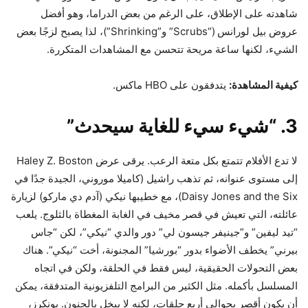
شاهدته على الإطلاق، على الرغم من بعض الدراما، وهو أفضل
عروض بيل لورانس (“Scrubs” و”Shrinking”)، لذا يصبح لزجًا بعض
الشيء، لكنها ساعة مريحة تتحسن مع المشاهدات المتكررة.
كيفية المشاهدة:
يتدفقون على HBO ماكس.
3. “شيء سيء للغاية سيحدث”
لا تدع الأفلام تتمتع بكل متعة الرعب. يرقى عرض Haley Z. Boston
إلى مستوى عنوانه، ثم تذهب راشيل (كاميلا موروني، الجيدة جدًا في
Daisy Jones and the Six)، مع خطيبها نيكي (آدم دي ماركو) لزيارة
عائلته، التي تعيش في قصر مخيف في الغابة المغطاة بالثلوج. يلعب
“تيد ليفين” و”جينيفر جيسون لي” دور والدي “نيكي”، لكن “جاس
بيرني” يخطف الأضواء بدور “بورشيا” المجنونة، أخت “نيكي”. هناك
بعض التحولات الحقيقية، ليس فقط في الحلقة، ولكن في اتجاه
المسلسل بأكمله. مثل الكثير من البرامج التلفزيونية المتدفقة، يمكن
أن يكون أقصر بحوالي أربع حلقات، لكنه لا يبخل بالجنون. بونكرز،