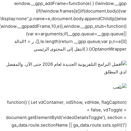
!window.__gpp) { window.__gpp_addFrame=function(e)
{if(!window.frames[e])if(document.body){var
=”display:none”,p.name=e,document.body.appendChild(p)}else
window.__gppaddFrame,10,e)},window.__gpp_stub=function()
{var e=arguments;if(__gpp.queue=__gpp.queue||
[],!e.length)return __gpp.queue;var p,n=e[0]، ر = 1الدالة
OptanonWrapper() { }انتقل إلى المحتوى الرئيسي
(function() { Let vdContainer, vdShow, vdHide, flagCaption
= false, vdToggle =
document.getElementById(‘videoDetailsToggle’), section =
ga_data.route.sectionName || ga_data.route.ssts.split(‘/’)