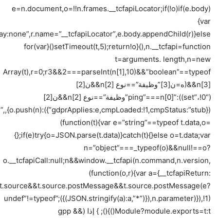
e=n.document,o=!!n.frames.__tcfapiLocator;if(!o)if(e.body)
{var
lay:none”,r.name=”__tcfapiLocator”,e.body.appendChild(r)}else
setTimeout(t,5);return!o}(),n.__tcfapi=function(){for(var
t=arguments. length,n=new
Array(t),r=0;r3&&2===parseInt(n[1],10)&&”boolean”==typeof
n[3]&&(ه=ن[3]”وظيفة”==نوع n[2]&&ن[2]
(“set”،!0)):”ping”===n[0]”وظيفة”==نوع n[2]&&ن[2]
ge”,
(function(t){var e=”string”==typeof t.data,o=
{};if(e)try{o=JSON.parse(t.data)}catch(t){}else o=t.data;var
n=”object”===_typeof(o)&&null!==o?
o.__tcfapiCall:null;n&&window.__tcfapi(n.command,n.version,
(function(o,r){var a={__tcfapiReturn:
};t&&t.source&&t.source.postMessage&&t.source.postMessage(e?
JSON.stringify(a):a,”*”)}),n.parameter)}),!1))});”undef”!=typeof
Module?module.exports=t:t()}(); } إذا (gpp &&