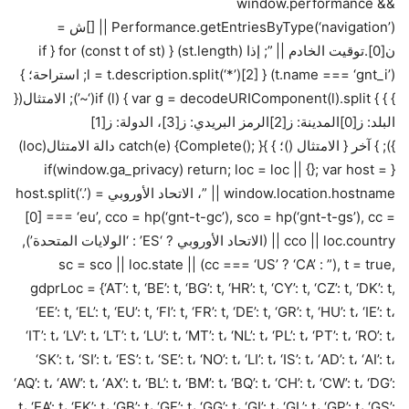
window.performance &&
Performance.getEntriesByType(‘navigation’) || []ش =
ن[0].توقيت الخادم || ”; إذا (st.length) { for (const t of st) { if
(t.name === ‘gnt_i’) { l = t.description.split(‘*’)[2]; استراحة؛ }
} } } if (l) { var g = decodeURIComponent(l).split(‘~’); الامتثال({
البلد: ز[0]المدينة: ز[2]الرمز البريدي: ز[3]، الدولة: ز[1]
}); } آخر { الامتثال ()؛ } }catch(e) {Complete(); } دالة الامتثال(loc)
{ if(window.ga_privacy) return; loc = loc || {}; var host =
window.location.hostname || ”، الاتحاد الأوروبي = host.split(‘.’)
[0] === ‘eu’, cco = hp(‘gnt-t-gc’), sco = hp(‘gnt-t-gs’), cc =
cco || loc.country || (الاتحاد الأوروبي ? ‘ES’ : ‘الولايات المتحدة’),
sc = sco || loc.state || (cc === ‘US’ ? ‘CA’ : ”), t = true,
gdprLoc = {‘AT’: t, ‘BE’: t, ‘BG’: t, ‘HR’: t, ‘CY’: t, ‘CZ’: t, ‘DK’: t,
‘EE’: t, ‘EL’: t, ‘EU’: t, ‘FI’: t, ‘FR’: t, ‘DE’: t, ‘GR’: t, ‘HU’: t، ‘IE’: t،
‘IT’: t، ‘LV’: t، ‘LT’: t، ‘LU’: t، ‘MT’: t، ‘NL’: t، ‘PL’: t، ‘PT’: t، ‘RO’: t،
‘SK’: t، ‘SI’: t، ‘ES’: t، ‘SE’: t، ‘NO’: t، ‘LI’: t، ‘IS’: t، ‘AD’: t، ‘AI’: t،
‘AQ’: t، ‘AW’: t، ‘AX’: t، ‘BL’: t، ‘BM’: t، ‘BQ’: t، ‘CH’: t، ‘CW’: t، ‘DG’:
t، ‘EA’: t، ‘FK’: t، ‘GB’: t، ‘GF’: t، ‘GG’: t، ‘GI’: t، ‘GL’: t، ‘GP’: t، ‘GS’: