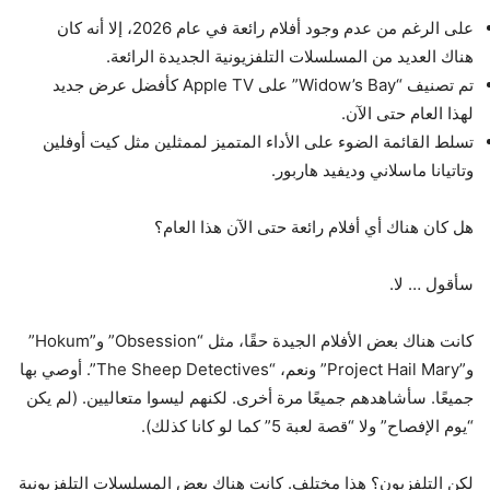
على الرغم من عدم وجود أفلام رائعة في عام 2026، إلا أنه كان
هناك العديد من المسلسلات التلفزيونية الجديدة الرائعة.
تم تصنيف “Widow’s Bay” على Apple TV كأفضل عرض جديد
لهذا العام حتى الآن.
تسلط القائمة الضوء على الأداء المتميز لممثلين مثل كيت أوفلين
وتاتيانا ماسلاني وديفيد هاربور.
هل كان هناك أي أفلام رائعة حتى الآن هذا العام؟
سأقول … لا.
كانت هناك بعض الأفلام الجيدة حقًا، مثل “Obsession” و”Hokum”
و”Project Hail Mary” ونعم، “The Sheep Detectives”. أوصي بها
جميعًا. سأشاهدهم جميعًا مرة أخرى. لكنهم ليسوا متعاليين. (لم يكن
“يوم الإفصاح” ولا “قصة لعبة 5” كما لو كانا كذلك).
لكن التلفزيون؟ هذا مختلف. كانت هناك بعض المسلسلات التلفزيونية