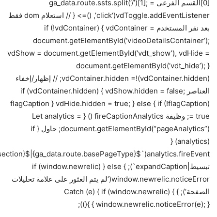
[0]القسم الفرعي = ga_data.route.ssts.split(‘/’)[1];
vdToggle.addEventListener(‘click’, ()=> { // استعلام dom فقط
بعد نقر المستخدم if (!vdContainer) { vdContainer =
document.getElementById(‘videoDetailsContainer’);
vdShow = document.getElementById(‘vdt_show’), vdHide =
document.getElementById(‘vdt_hide’); }
vdContainer.hidden =!(vdContainer.hidden); // إظهار/إخفاء
العناصر if (vdContainer.hidden) { vdShow.hidden = false;
vdHide.hidden = true; } else { if (!flagCaption) { flagCaption
= true; وظيفة fireCaptionAnalytics () { Let analytics =
document.getElementById(“pageAnalytics”); حاول { if
(analytics) {
تبسيط|expandCaption`); } else { if (window.newrelic)
window.newrelic.noticeError(‘لم يتم العثور على علامة تحليلات
الصفحة’); } } Catch (e) { if (window.newrelic)
window.newrelic.noticeError(e); } } }());