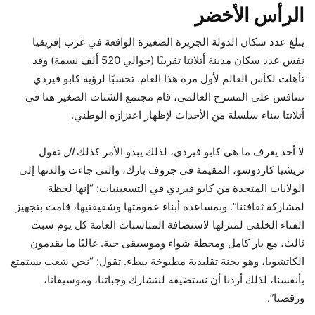
الرأس الأخضر
يبلغ عدد سكان الدولة الجزيرة الصغيرة الواقعة في غرب إفريقيا
نفس عدد سكان مدينة أتلانتا تقريبًا (حوالي 520 ألف نسمة) وقد
تأهلت لكأس العالم لأول مرة هذا العام. تحسبًا لرؤية كابو فيردي
تتنافس على المسرح العالمي، قام مجتمع الشتات الصغير هنا في
أتلانتا ببناء سلسلة من الأحداث لإظهار اعتزازه الوطني.
لا أحد يعرف ما هي كابو فيردي، لذلك يبدو الأمر كذلك
ال
تقول
تريشيا كاردوسو، المقيمة في جروف بارك، والتي جاءت والدتها إلى
الولايات المتحدة من كابو فيردي في التسعينيات: “إنها لحظة
لمشاركة ثقافتنا”. وبمساعدة أبناء عمومتها وشقيقتيها، قامت بتجهيز
الفناء الخلفي لمنزلها لاستضافة المناسبات العامة كل يوم سبت
ثالث، مع بار كامل ومحطة شواء وموسيقى حية. غالبًا ما يقدمون
الكاتشوبا، وهو يخنة تقليدية مطبوخة ببطء. تقول: “نحن شعب يستمتع
بأنفسنا، لذلك أردنا أن نستضيفه لنتشارك وجباتنا، وموسيقانا،
ورقصنا”.