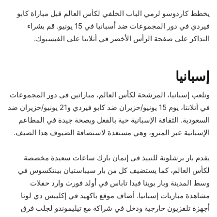
يخطط كاردوسو لرمي الباب الخلفي لكأس العالم قبل مباراة كابو
فيردي في دور المجموعات ضد أسبانيا في 15 يونيو. قم بشراء
التذاكر على صفحة الرأس الأخضر في أتلانتا على الفيسبوك.
إسبانيا
وتلعب إسبانيا، المرشحة لكأس العالم، مباراتين في دور المجموعات
في أتلانتا، يوم 15 يونيو/حزيران ضد كابو فيردي و21 يونيو/حزيران ضد
السعودية. الثقافة الإسبانية حية بالفعل وبصحة جيدة في المطاعم
الإسبانية عبر المترو، وهي مستعدة لاستضافة الضيوف هذا الصيف.
يقدم بار برشلونة للنبيذ في إنمان بارك ساعات سعيدة مخصصة
لكأس العالم، كما يستضيف كل من بار سيباستيان بينتكسوس في
وسط المدينة وبار بوينا فيدا تاباس في أولد فورث وارد حفلات
مشاهدة مباريات إسبانيا. أضاف موقع باكهيد في إكليبس دي لونا
أجهزة تلفزيون خارجية ودخل في شراكة مع تيليموندو لجلب فرق