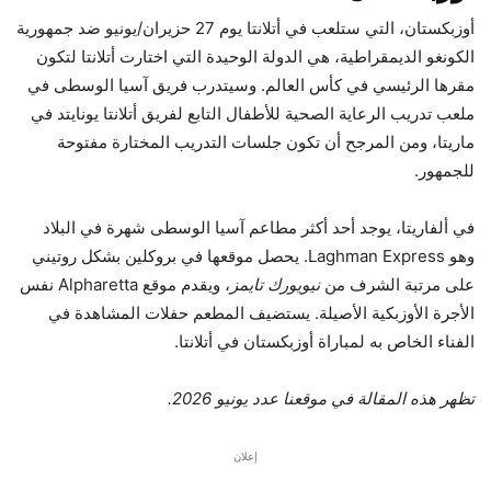
أوزبكستان، التي ستلعب في أتلانتا يوم 27 حزيران/يونيو ضد جمهورية
الكونغو الديمقراطية، هي الدولة الوحيدة التي اختارت أتلانتا لتكون
مقرها الرئيسي في كأس العالم. وسيتدرب فريق آسيا الوسطى في
ملعب تدريب الرعاية الصحية للأطفال التابع لفريق أتلانتا يونايتد في
ماريتا، ومن المرجح أن تكون جلسات التدريب المختارة مفتوحة
للجمهور.
في ألفاريتا، يوجد أحد أكثر مطاعم آسيا الوسطى شهرة في البلاد
وهو Laghman Express. يحصل موقعها في بروكلين بشكل روتيني
على مرتبة الشرف من
نيويورك تايمز
، ويقدم موقع Alpharetta نفس
الأجرة الأوزبكية الأصيلة. يستضيف المطعم حفلات المشاهدة في
الفناء الخاص به لمباراة أوزبكستان في أتلانتا.
تظهر هذه المقالة في موقعنا
عدد يونيو 2026
.
إعلان