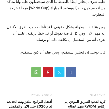
عليه. تعرف إنجلترا أيضًا بالضبط ما الذي سيحصلون عليه وأنا متأكد
من أنه سيكون جاهزًا ويستعد للمباراة [World Cup] مرحلة خروج
المغلوب.
ومن هنا تبدأ البطولة بشكل حقيقي. لقد تأهلت جميع الفرق الأفضل.
إنه مهم الآن، وفي كل فرصة تفوتك أو كل خطأ ترتكبه، عليك أن
تعرف أنه من المحتمل أن يكلفك ذلك أو يرسلك.
قال توخيل إن إنجلترا ستتقدم، ونحن نعلم أن كين سيتقدم.
Previous article
Next article
كرة القدم: الطريق المؤدي إلى
أفضل البرامج التلفزيونية الجديدة
إفلاس RWDM ينتهي لصالح
لعام 2026 حتى الآن. والمفضل