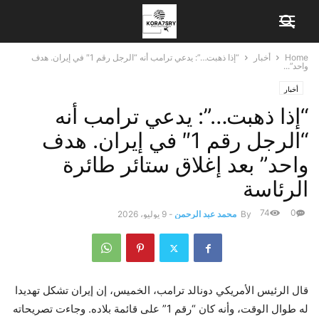
Home
أخبار
“إذا ذهبت…”: يدعي ترامب أنه “الرجل رقم 1″ في إيران. هدف
واحد”...
أخبار
“إذا ذهبت…”: يدعي ترامب أنه
“الرجل رقم 1″ في إيران. هدف
واحد” بعد إغلاق ستائر طائرة
الرئاسة
74
0
By
محمد عبد الرحمن
-
9 يوليو، 2026
قال الرئيس الأمريكي دونالد ترامب، الخميس، إن إيران تشكل تهديدا
له طوال الوقت، وأنه كان “رقم 1” على قائمة بلاده. وجاءت تصريحاته