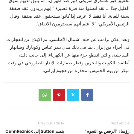
تحقيق فوز عسكري أمريكي كبير ضد طهران. “لم يتبق لديهم سوى
القليل جدًا … لقد اتصلوا منذ فترة قصيرة.” إنهم يريدون عقد صفقة
سيئة للغاية. أنا فقط لا أعرف إذا كانوا يستحقون عقد صفقة. وقال
الرئيس الأمريكي: “لا أعلم أنهم سيحترمون الاتفاق”.
وبعد إعلان ترامب عن حلف شمال الأطلسي، تم الإبلاغ عن انفجارات
في أجزاء من إيران، بما في ذلك مدن بندر عباس وكونارك وشابهار
الساحلية، والتي انقطع جزء منها عن الكهرباء. إلى جانب ذلك،
أطلقت الكويت والبحرين وقطر صفارات الإنذار الصاروخي في وقت
مبكر من يوم الخميس، محذرة من هجوم إيراني.
Previous article
Next article
رؤساء “الرقص مع النجوم”
ينضم Sutton إلى CohnReznick