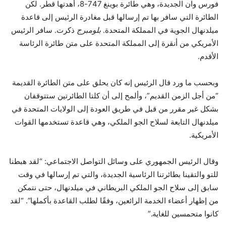
فورس وان الجديدة، وهي طائرة بوينغ 747-8، أهدتها قطر. لكن
الطائرة التي سافر بها تم إرسالها قبل مغادرة الرئيس إلى قاعدة
ميلدنهال الجوية في المملكة المتحدة.
بلومبرج
ذكرت. سافر الرئيس
الأمريكي من أنقرة إلى المملكة المتحدة على متن طائرة الرئاسة
الأقدم.
وبحسب ما ورد قال الرئيس إنه كان يحلق على متن الطائرة القديمة
“من أجل الزمن القديم”، وألمح إلى أن كلتا الطائرتين ستتوقفان
بشكل غير مقرر من قبل في طريق العودة إلى الولايات المتحدة في
ميلدنهال التابعة لسلاح الجو الملكي، وهي قاعدة تستخدمها القوات
الأمريكية.
وقال الرئيس الجمهوري على وسائل التواصل الاجتماعي: “لقد هبطنا
للتو والتقينا بطائرتنا الرئاسية الجديدة، والتي تم إرسالها في وقت
سابق إلى سلاح الجو الملكي البريطاني في ميلدنهال، حتى نتمكن
من إظهار أعضاء الخدمة الرائعين، وفقًا لطلب القاعدة بأكملها”. “لقد
كانوا متحمسين للغاية.”