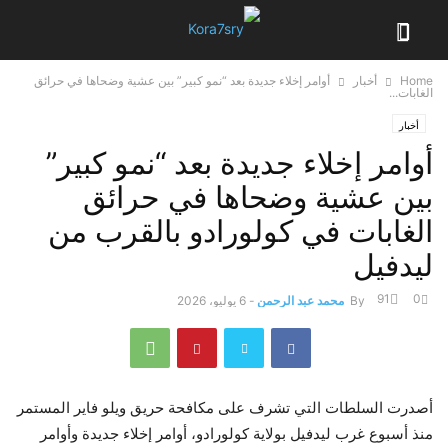
Home
أخبار
أوامر إخلاء جديدة بعد “نمو كبير” بين عشية وضحاها في حرائق
الغابات...
أخبار
أوامر إخلاء جديدة بعد “نمو كبير”
بين عشية وضحاها في حرائق
الغابات في كولورادو بالقرب من
ليدفيل
91
0
By
محمد عبد الرحمن
-
6 يوليو، 2026
أصدرت السلطات التي تشرف على مكافحة حريق ويلو فاير المستمر
منذ أسبوع غرب ليدفيل بولاية كولورادو، أوامر إخلاء جديدة وأوامر