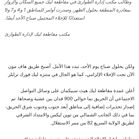
وطالب مكتب إدارة الطوارئ في مقاطعة ليك جميع السكان والزوار
بمغادرة المنطقة بحلول الظهر. وصدرت أوامر للمناطق 1 و4 و7 و9
استعدادًا للإخلاء المحتمل صباح الأحد أيضًا.
مكتب مقاطعة ليك لإدارة الطوارئ
ولكن بحلول صباح يوم الأحد، تبدد هذا الأمل. أصبح طريق هاف مون
الآن تحت الإخلاء الإلزامي، كما هو الحال في متنزه ليك فورك ترايلر
أعلن عمدة مقاطعة ليك هيث سبيكمان على وسائل التواصل
الاجتماعي أن الحريق نما حوالي 900 فدان بين عشية وضحاها. تم
إصدار تحذيرات إضافية إلى مناطق أبعد جنوب وجنوب شرق الحريق،
بما في ذلك الجانب الشمالي من توين ليكس والامتداد الشرقي
لطريق الولاية السريع 82 من ممر الاستقلال.
مناطق ما قبل الإخلاء الجديدة تقع على حدود مقاطعة تشافي