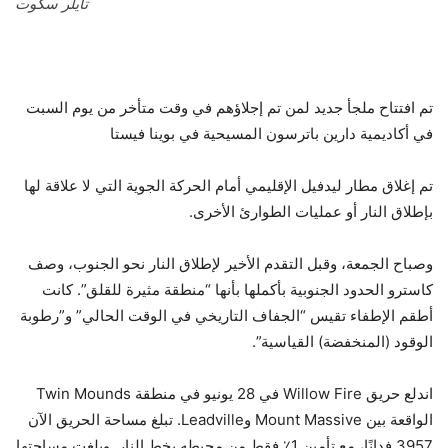
تايلر سكوت
تم افتتاح ملجأ جديد لمن تم إجلاؤهم في وقت متأخر من يوم السبت
في أكاديمية دارين باترسون المسيحية في بوينا فيستا
تم إغلاق مطار ليدفيل الإقليمي أمام الحركة الجوية التي لا علاقة لها
بإطلاق النار أو عمليات الطوارئ الأخرى.
وصباح الجمعة، وقبل التقدم الأخير لإطلاق النار نحو الجنوب، وصف
كاسترو الحدود الجنوبية بأكملها بأنها “منطقة مثيرة للقلق”. كانت
أطقم الإطفاء تقيس “الجفاف التاريخي في الوقت الحالي” و”رطوبة
الوقود (المنخفضة) القياسية”.
اندلع حريق Willow Fire في 28 يونيو في منطقة Twin Mounds
الواقعة بين Mount Massive وLeadville. تبلغ مساحة الحريق الآن
3957 فدانًا، مع تأمين 1٪ فقط من محيطه بخط النار. وبلغت مساحتها