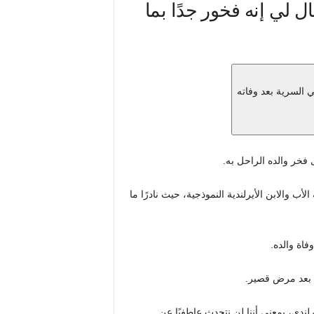
ال لي إنه فخور جدًا بما
فخر والده الراحل به.
ب والابن الأيرلندية النموذجية، حيث نادرًا ما
وفاة والده
.
يرلندي، بمعنى أننا لن نتحدث عاطفيًا عن