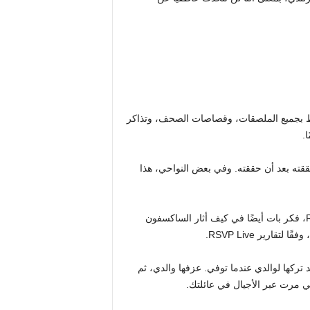
ظ بجميع الملصقات، وقصاصات الصحف، وتذاكر
.
ا حققته بعد أن حققته. وفي بعض النواحي، هذا
أثناء الدردشة مع ديرموت ويلان في متحف RTÉ’s Museum of Me، فكر بات أيضًا في كيف أثار الساكسفون
ارير RSVP Live.
تركها لوالدي عندما توفي. عزفها والدي، ثم
تي مرت عبر الأجيال في عائلتك.