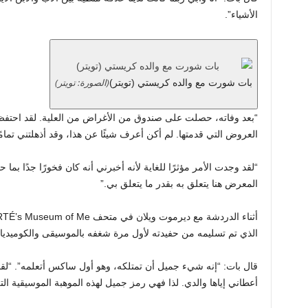
الأشياء”.
(الصورة: تويتر)
بات شورت مع والده كريستي (تويتر)
“بعد وفاته، حصلت على صندوق من الأغراض من العلية. لقد احتف
العروض التي قدمتها. لم أكن أعرف شيئًا عن هذا، وقد أذهلتني تمامًا
“لقد وجدت الأمر مؤثرًا للغاية لأنه أخبرني أنه كان فخورًا جدًا بم
المعرض هنا يتعلق به بقدر ما يتعلق بي.”
الذي تم تسليمه من حفيدته لأول مرة شغفه بالموسيقى والكوميديا، وفقًا لتق
قال بات: “إنه شيء جميل أن تمتلكه، وهو أول ساكس أتعلمه”. “لقد 
أعطاني إياها والدي. لذا فهي رمز جميل لهذه الموهبة الموسيقية ال