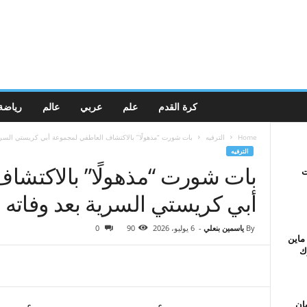
كرة القدم
علم
عربي
عالم
رياضة
Home
الترفيه
بات شورت “مذهولًا” بالاكتشاف العاطفي لمجموعة أبي كريستي السرية
الترفيه
بات شورت “مذهولًا” بالاكتشا
ات
أبي كريستي السرية بعد وفاته
By
ياسمين بنعلي
-
6 يوليو، 2026
90
0
ماين
ك
ان