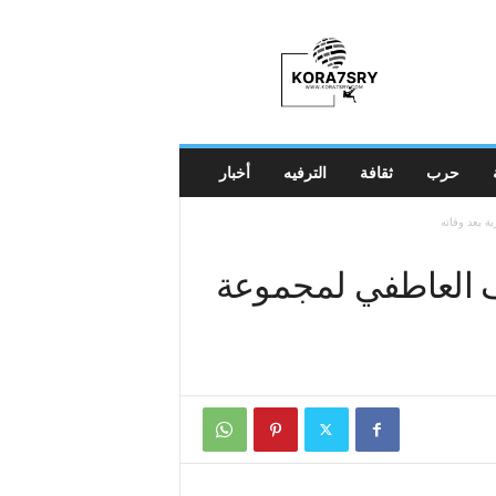
K
o
r
a
7
s
r
حرب
ثقافة
الترفيه
أخبار
y
 بعد وفاته
ف العاطفي لمجموعة