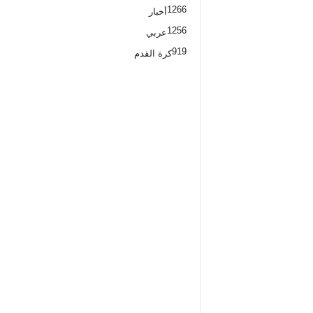
1266
أخبار
1256
عربي
919
كرة القدم