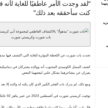
“لقد وجدت الأمر عاطفيًا للغاية لأنه ق
ومهما
كنت سأحققه بعد ذلك”
زيد
بات شورت وكريستي شورت
ه
تحدث بات شورت عن اللحظة المؤثرة للغاية التي اكتشف فيها مدى 
كشف الممثل الكوميدي المحبوب أنه ووالده يشتركان في ديناميكية الأ
يعبران عن مشاعرهما بشكل علني لبعضهما البعض.
ومع ذلك، لم يدرك بات الفخر الكبير الذي كان يكنه له والده إلا بعد 
توفيت كريستي شورت في أغسطس 2023 عن عمر يناهز 92 عامًا بعد مرض قصير.
قال بات: “أنا وأبي ربما كانت لدينا علاقة نمطية بين الأب والابن الأ