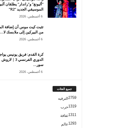
“أليونغ” و”راندار” يطلقان ألب
الموسيقي الجديد “R2”
6 أغسطس، 2026
تثبت كيت موس أن إضافة الم
من البيركين إلى ملابسك لا...
6 أغسطس، 2026
كرة القدم: فريق يونيس يواج
الدوري الفرنسي 3 | لاروش
سور...
6 أغسطس، 2026
جميع الفئات
2759
الترفيه
1319
حرب
1311
ثقافة
1293
عالم