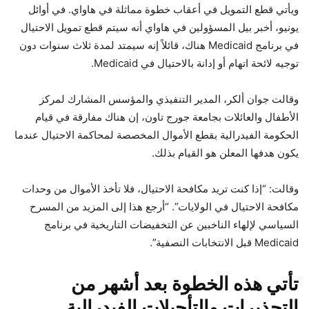
ويأتي قطع التمويل في أعقاب خطوة مماثلة في هاواي. في أوائل
يونيو، أخبر بيل المسؤولين في هاواي أنه سيتم قطع تمويل الاحتيال
في برنامج Medicaid هناك، قائلاً إنه سيمتد لمدة ثلاث سنوات دون
توجيه لائحة اتهام أو إدانة بالاحتيال في Medicaid.
وقالت جوان ألكر، المدير التنفيذي والمؤسس المشارك لمركز
الأطفال والعائلات بجامعة جورج تاون، إن هناك مفارقة في قيام
الحكومة الفيدرالية بقطع الأموال المخصصة لمحاكمة الاحتيال عندما
يكون هدفها المعلن هو القيام بذلك.
وقالت: “إذا كنت تريد مكافحة الاحتيال، فلا تأخذ الأموال من وحدات
مكافحة الاحتيال في الولايات”. “أرجع هذا إلى المزيد من المسرح
السياسي لإلهاء الناخبين عن التخفيضات التاريخية في برنامج
Medicaid قبل الانتخابات النصفية”.
تأتي هذه الخطوة بعد أشهر من
التحذيرات والتأجيلات الفيدرالية