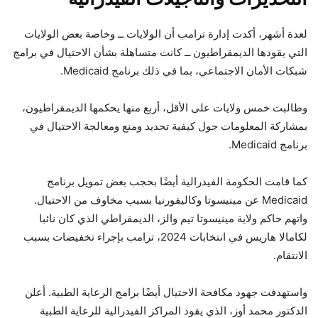
لعدة أشهر، أكدت إدارة ترامب أن الولايات ــ وخاصة بعض الولايات
التي يقودها الديمقراطيون ــ كانت متساهلة بشأن الاحتيال في برامج
شبكات الأمان الاجتماعي، بما في ذلك برنامج Medicaid.
وطالبت خمس ولايات على الأقل، أربع منها يحكمها الديمقراطيون،
بمشاركة المعلومات حول كيفية تحديد ومنع ومعالجة الاحتيال في
برنامج Medicaid.
كما قامت الحكومة الفيدرالية أيضًا بحجب بعض تمويل برنامج
Medicaid عن مينيسوتا وكاليفورنيا بسبب مخاوف من الاحتيال.
واتهم حاكم ولاية مينيسوتا تيم والز، الديمقراطي الذي كان نائبا
لكامالا هاريس في انتخابات 2024، ترامب بإجراء تخفيضات بسبب
الانتقام.
واستهدفت جهود مكافحة الاحتيال أيضًا برامج الرعاية الطبية. أعلن
الدكتور محمد أوز، الذي يقود المراكز الفيدرالية للرعاية الطبية