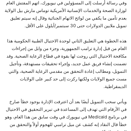
وفي رسالة أُرسلت إلى المسؤولين في نيويورك، اتهم المفتش العام
لوزارة الصحة والخدمات الإنسانية الأمريكية توماس مارش بيل الولاية
بعدم تأمين ما يكفي من لوائح الاتهام الجنائية وقال إنه سيتم تعليق
تمويل ملايين الدولارات حتى 30 سبتمبر/أيلول على الأقل.
هذه الخطوة هي التعليق الثاني لوحدة الاحتيال الطبية الحكومية هذا
العام من قبل إدارة ترامب الجمهورية، وجزء من وابل من إجراءات
مكافحة الاحتيال التي روجت لها بقوة في قطاع الرعاية الصحية. وقد
تضمنت إنشاء فريق عمل جديد، وإجراء تحقيقات مستهدفة، وتأجيل
التمويل، ومطالب إعادة التحقق من مقدمي الرعاية الصحية، والتي
مست جميع الولايات ولكنها ركزت إلى حد كبير على الولايات
الديمقراطية.
ويأتي سحب التمويل أيضًا بعد أن اعترفت الإدارة بوجود خطأ صارخ
في الأرقام التي تهدف إلى المساعدة في تبرير التحقيق في الاحتيال
في برنامج Medicaid في نيويورك في وقت سابق من هذا العام، وهو
خطأ قال النقاد إنه كشف عن ميل ترامبي للهجوم أولاً والتحقق من