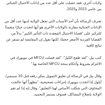
ولايات أخرى، فقد حصلت على أقل عدد من إدانات الاحتيال الجنائي
بين عامي 2023 و2025.
تعترف الرسالة بأن أحد الأسباب التي تجعل الولاية لديها عدد أقل من
الإدانات الجنائية مقارنة بالولايات الأخرى هو أنها اتخذت خيارًا متعمدًا
للتركيز على “قضايا الاحتيال المعقدة ذات التأثير الكبير” بدلاً من
القضايا الفردية الأصغر حجمًا، لكنها تقول إن المقايضة لم تسفر عن
نتائج كافية.
كتب بيل: “لقد طفح الكيل”. “لقد فشلت MFCU في نيويورك في
الالتزام بشروط وأحكام منحة MFCU الخاصة بها.”
وقال بيل في الرسالة إن تعليق التمويل يمكن رفعه قبل 30 سبتمبر/
أيلول إذا اتخذت نيويورك إجراءات تصحيحية، “مظهراً أنها عالجت
المخاوف التي شكلت الأساس لهذا التعليق”. وقال إنه إذا لم تقم
الولاية بإصلاح المشاكل، فسوف يستمر التجميد.