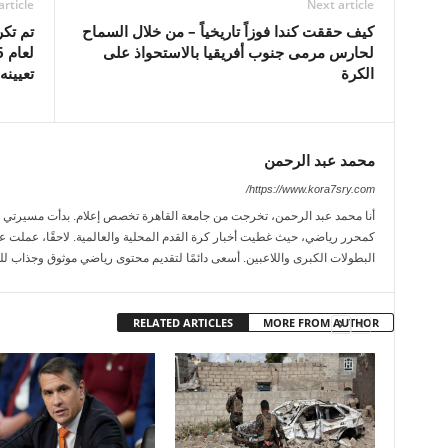
article
Next article
كيف حققت كندا فوزاً تاريخياً – من خلال السماح
لحارس مرمى جنوب أفريقيا بالاستحواذ على
الكرة
تعيينه
محمد عبد الرحمن
https://www.kora7sry.com/
كمحرر رياضي، حيث غطيت أخبار كرة القدم المحلية والعالمية. لاحقًا، عملت عل
البطولات الكبرى واللاعبين. أسعى دائمًا لتقديم محتوى رياضي موثوق وجذاب لل
RELATED ARTICLES
MORE FROM AUTHOR