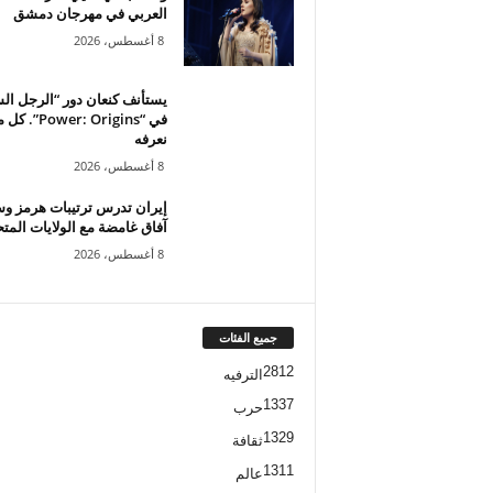
العربي في مهرجان دمشق
8 أغسطس، 2026
يستأنف كنعان دور “الرجل ال
في “Power: Origins”. ك
نعرفه
8 أغسطس، 2026
إيران تدرس ترتيبات هرمز و
آفاق غامضة مع الولايات المت
8 أغسطس، 2026
جميع الفئات
2812
الترفيه
1337
حرب
1329
ثقافة
1311
عالم