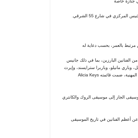
 جنازة خاصة
مركزي في شارع 55 الشرقي.
، بحسب دعاية له
 الفنانين البارزين، بما في ذلك جانيس
وباري مانيلو، وباربرا سترايسند، وإيرث
ويند آند فاير، وباتي سميث، وبيلي جويل. في وقت لاحق من حياته المهنية، ضمت قائمته Alicia Keys
وسيقى الجاز إلى موسيقى الروك والكانتري
عن أعظم الفنانين في تاريخ الموسيقى