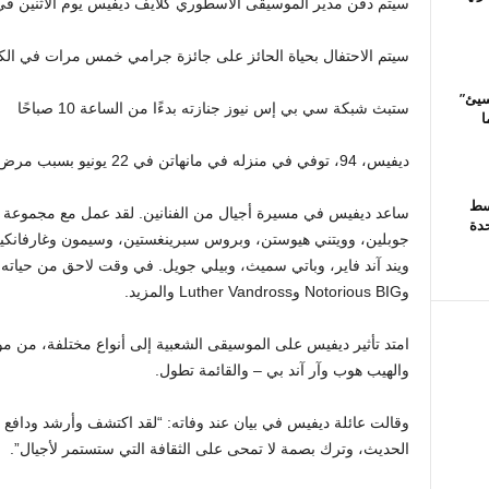
سيتم دفن مدير الموسيقى الأسطوري كلايف ديفيس يوم الاثنين في
سيتم الاحتفال بحياة الحائز على جائزة جرامي خمس مرات في الكنيس ال
سيئ”
ستبث شبكة سي بي إس نيوز جنازته بدءًا من الساعة 10 صباحًا
ل ما
ديفيس، 94،
توفي في منزله في مانهاتن في 22 يونيو بسبب مرض مرتبط بالعمر
سط
ساعد ديفيس في مسيرة أجيال من الفنانين. لقد عمل مع مجموعة من
حدة
جوبلين، وويتني هيوستن، وبروس سبرينغستين، وسيمون وغارفانكيل، 
وNotorious BIG وLuther Vandross والمزيد.
امتد تأثير ديفيس على الموسيقى الشعبية إلى أنواع مختلفة، من م
والهيب هوب وآر آند بي – والقائمة تطول.
وقالت عائلة ديفيس في بيان عند وفاته: “لقد اكتشف وأرشد ودافع 
الحديث، وترك بصمة لا تمحى على الثقافة التي ستستمر لأجيال”.