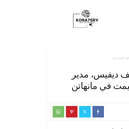
K
o
r
a
7
s
r
y
تي أقيمت في...
يف ديفيس، مدير
مت في مانهاتن