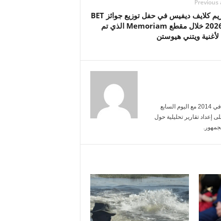
Previous 
تم تكريم كلايف ديفيس في حفل توزيع جوائز BET
لعام 2026 خلال مقطع Memoriam الذي تم
 لأغنية ويتني هيوستن
أنا محمد عبد الرحمن، تخرجت من جامعة القاهرة تخصص إعلام. بدأت مسيرتي في 2014 مع اليوم السابع
ى إعداد تقارير تحليلية حول
جمهور.