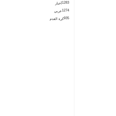
1283
أخبار
1274
عربي
935
كرة القدم