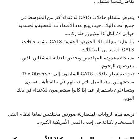
نقاط رئيسية تشمل…
يتعرض مشغلو حافلات CATS للاعتداء أكثر من المتوسط ​​في
جميع أنحاء البلاد، حيث يبلغ عدد الاعتداءات اللفظية والجسدية
حوالي 77 لكل 10 ملايين رحلة ركاب.
بالمقارنة مع السكك الحديدية الخفيفة CATS، تشهد حافلات
CATS المزيد من المشكلات.
مساءلة محدودة للمهاجمين وتحقيق العدالة للمشغلين الذين
يتعرضون للهجوم.
تحدث مشغلو حافلات CATS السابقون إلى The Observer،
مستشهدين ببيئة العمل التي تجعلهم في حالة تأهب قصوى
ويتساءلون باستمرار عما إذا كانوا سيتعرضون للاعتداء في ذلك
اليوم.
ترسم هذه الروايات المتضاربة صورتين مختلفتين تمامًا لنظام النقل
المستخدم بكثافة في إحدى المدن الأمريكية الكبرى.