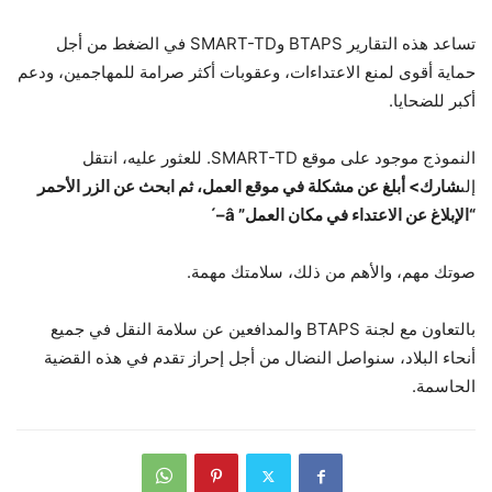
تساعد هذه التقارير BTAPS وSMART-TD في الضغط من أجل
حماية أقوى لمنع الاعتداءات، وعقوبات أكثر صرامة للمهاجمين، ودعم
أكبر للضحايا.
النموذج موجود على موقع SMART-TD. للعثور عليه، انتقل
إلى
شارك> أبلغ عن مشكلة في موقع العمل، ثم ابحث عن الزر الأحمر
“الإبلاغ عن الاعتداء في مكان العمل” â–´
صوتك مهم، والأهم من ذلك، سلامتك مهمة.
بالتعاون مع لجنة BTAPS والمدافعين عن سلامة النقل في جميع
أنحاء البلاد، سنواصل النضال من أجل إحراز تقدم في هذه القضية
الحاسمة.