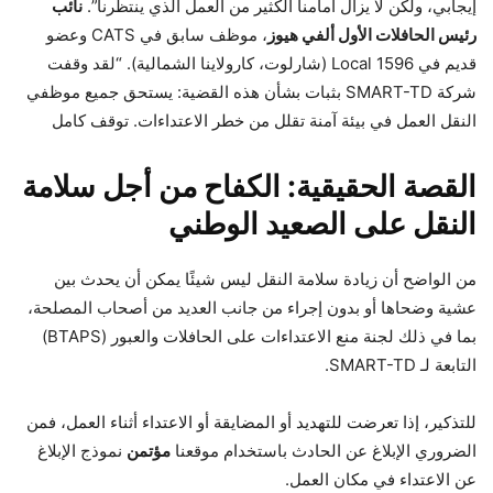
إيجابي، ولكن لا يزال أمامنا الكثير من العمل الذي ينتظرنا”.
نائب
رئيس الحافلات الأول ألفي هيوز
، موظف سابق في CATS وعضو
قديم في Local 1596 (شارلوت، كارولاينا الشمالية). “لقد وقفت
شركة SMART-TD بثبات بشأن هذه القضية: يستحق جميع موظفي
النقل العمل في بيئة آمنة تقلل من خطر الاعتداءات. توقف كامل
القصة الحقيقية: الكفاح من أجل سلامة
النقل على الصعيد الوطني
من الواضح أن زيادة سلامة النقل ليس شيئًا يمكن أن يحدث بين
عشية وضحاها أو بدون إجراء من جانب العديد من أصحاب المصلحة،
بما في ذلك لجنة منع الاعتداءات على الحافلات والعبور (BTAPS)
التابعة لـ SMART-TD.
للتذكير، إذا تعرضت للتهديد أو المضايقة أو الاعتداء أثناء العمل، فمن
الضروري الإبلاغ عن الحادث باستخدام موقعنا
مؤتمن
نموذج الإبلاغ
عن الاعتداء في مكان العمل.