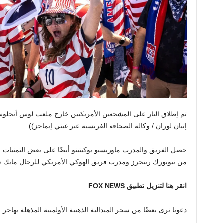
تم إطلاق النار على المشجعين الأمريكيين خارج ملعب لوس أنجلوس (AKA Sofi Stadium) يوم الج
إتيان لوران / وكالة الصحافة الفرنسية عبر غيتي إيماجز))
حصل الفريق والمدرب ماوريسيو بوكيتينو أيضًا على بعض التمنيات الط
من نيويورك رينجرز ومدرب فريق الهوكي الأمريكي للرجال مايك سو
انقر هنا لتنزيل تطبيق FOX NEWS
دعونا نرى بعضًا من سحر الميدالية الذهبية الأولمبية المذهلة يهاج