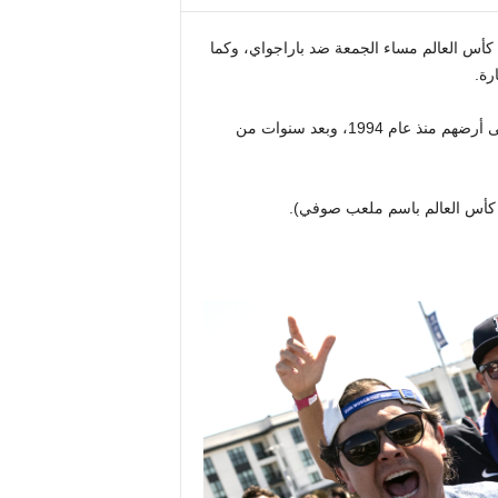
حدة الوطني للرجال (USMNT) مشواره في كأس العالم مساء الجمعة ضد باراجواي، وكما
رة.
من المقرر أن يلعب الأمريكيون أول مباراة لهم في كأس العالم على أرضهم منذ عام 1994، وبعد سنوات من
 كأس العالم باسم ملعب صوفي).