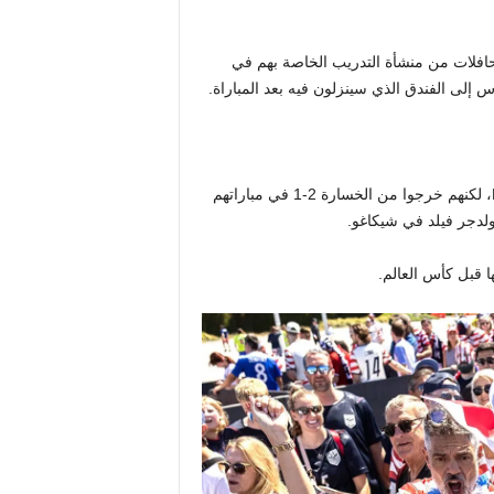
 الحافلات من منشأة التدريب الخاصة بهم في
إلى الفندق الذي سينزلون فيه بعد المباراة.
يدخل الأمريكيون المباراة المفضلة عند +107، وفقًا لـ FOX Sports، لكنهم خرجوا من الخسارة 2-1 في مباراتهم
ولدجر فيلد في شيكاغو.