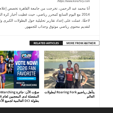
https://www.kora7sry.com/
أنا محمد عبد الرحمن، تخرجت من جامعة القاهرة تخصص إعلا
2014 مع اليوم السابع كمحرر رياضي، حيث غطيت أخبار كرة الق
لاحقًا، عملت على إعداد تقارير تحليلية حول البطولات الكبرى وال
لتقديم محتوى رياضي موثوق وجذاب للجمهور.
RELATED ARTICLES
MORE FROM AUTHOR
يتأهل رياضيو Roaring Fork لبطولات
صوّت الآن: جائزة ching
العالم
بطولة DCI العالمية لجميع الأعمار