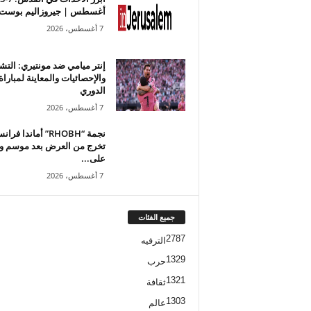
أغسطس | جيروزاليم بوست
7 أغسطس، 2026
إنتر ميامي ضد مونتيري: التش
والإحصائيات والمعاينة لمبارا
الدوري
7 أغسطس، 2026
نجمة “RHOBH” أماندا 
تخرج من العرض بعد موسم و
على...
7 أغسطس، 2026
جميع الفئات
2787
الترفيه
1329
حرب
1321
ثقافة
1303
عالم