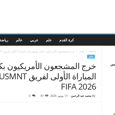
كرة القدم
علم
عربي
عالم
رياضة
Home
عالم
خرج المشجعون الأمريكيون بكامل قوتهم قبل المباراة الأولى لفريق USMNT في كأس...
عالم
خرج المشجعون الأمريكيون بك
افس
2026 FIFA
By
محمد عبد الرحمن
-
13 يونيو، 2026
81
0
في القدس: 7-13