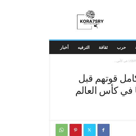
K
o
r
a
7
s
r
حرب
ثقافة
الترفيه
أخبار
y
امل قوتهم قبل
المباراة الأولى لفريق USMNT في كأس العالم