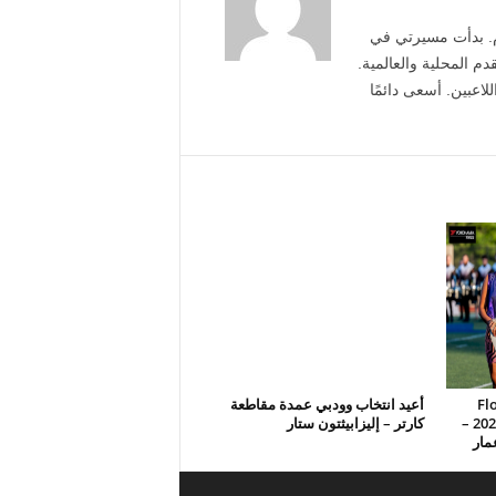
م. بدأت مسيرتي في
دم المحلية والعالمية.
لاعبين. أسعى دائمًا
FloMar
أعيد انتخاب وودبي عمدة مقاطعة
المفضلة لدى المعجبين لعام 2026 –
كارتر – إليزابيثتون ستار