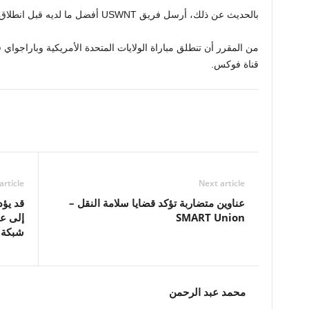
بالحديث عن ذلك، أرسل فريق USWNT أفضل ما لديه قبل انطلاق المباراة.
قناة فوكس.
article
Next article
عناوين متضاربة تؤكد قضايا سلامة النقل –
قد يؤد
SMART Union
إلى عر
شبكة ا
محمد عبد الرحمن