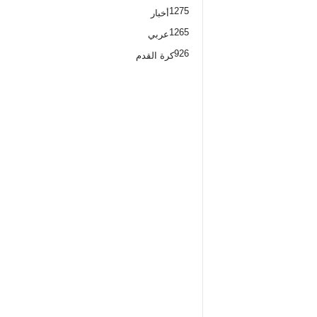
1275
أخبار
1265
عربي
926
كرة القدم