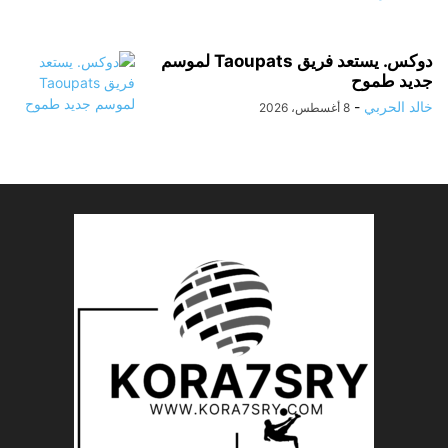
دوكس. يستعد فريق Taoupats لموسم
جديد طموح
خالد الحربي
-
8 أغسطس، 2026