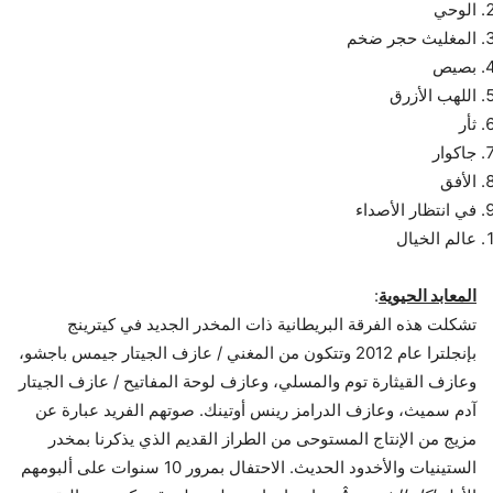
الوحي
المغليث حجر ضخم
بصيص
اللهب الأزرق
ثأر
جاكوار
الأفق
في انتظار الأصداء
عالم الخيال
المعابد الحيوية
:
تشكلت هذه الفرقة البريطانية ذات المخدر الجديد في كيترينج
بإنجلترا عام 2012 وتتكون من المغني / عازف الجيتار جيمس باجشو،
وعازف القيثارة توم والمسلي، وعازف لوحة المفاتيح / عازف الجيتار
آدم سميث، وعازف الدرامز رينس أوتينك. صوتهم الفريد عبارة عن
مزيج من الإنتاج المستوحى من الطراز القديم الذي يذكرنا بمخدر
الستينيات والأخدود الحديث. الاحتفال بمرور 10 سنوات على ألبومهم