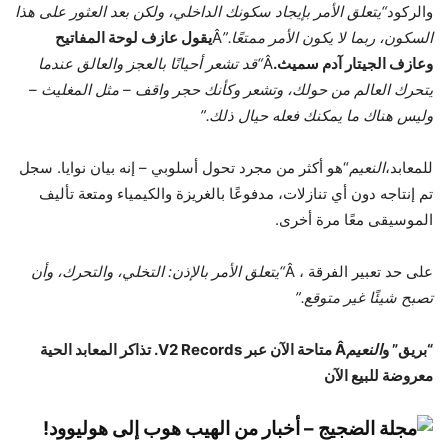
والركود
“يتعلق الأمر بإيجاد سكونك الداخلي، ولكن بعد العثور على هذا
السكون، ربما لا يكون الأمر ممتعًا.”
Â
يقول عازف لوحة المفاتيح
وعازف الجيتار آدم سميث.
Â
“قد تشعر أحيانًا بالعجز والعالق عندما
يتحرك العالم من حولك، وتشعر وكأنك حجر واقف – مثل المغليث –
وليس هناك ما يمكنك فعله حيال ذلك.”
للمعابد،
النعيم
“هو أكثر من مجرد تحول أسلوبي – إنه بيان نوايا. سجل
تم إنتاجه دون أي تنازلات، مدفوعًا بالغريزة والكيمياء ومتعة تأليف
الموسيقى معًا مرة أخرى.
على حد تعبير الفرقة ، Â
“يتعلق الأمر بالإذن: التخلي، والتحرك، وأن
تصبح شيئًا غير متوقع.”
“بريق” و
النعيم
Â متاحة الآن عبر V2 Records. تذاكر المعابد الحية
معروضة للبيع الآن