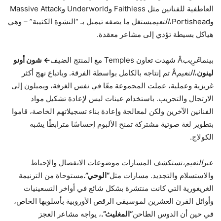
العاطفية للفنانين مثل Faithless وUnderworld وMassive Attack
وPortishead،
النعيم
يستغل ما يصفه تيمبل بـ “النشوة الكئيبة” – وهي
هياكل بسيطة تؤدي إلى مشاعر معقدة.
بينما
غَرِيب
Â شهدت تعاون Temples مع المنتج الضيف
← شون أونو
لينون
،
النعيم
Â تم إنتاجه بالكامل بواسطة الفرقة. وباتباع نهج أكثر
غريزية وعملية، عملت المجموعة معًا في نفس الغرفة، ويميلون إلى
الارتجال والتجريب. باستخدام عينات ليس لإعادة تشكيل مواد
الفنانين الآخرين ولكن لمعالجة وإعادة بناء تسجيلاتهم الخاصة، قاموا
بتطوير لغة صوتية مشتركة تمنح الألبوم إحساسًا مترابطًا يشبه
الكولاج.
عبر
النعيم،
تستكشف المسارات موضوعات الانفصال والإحباط
والاستسلام والتجديد. مسارات مثل
“الوحي”.
مستوحاة من الترنيمة
الغريغورية التي كانت منتشرة بشكل شائع في أواخر التسعينيات
وأوائل القرن العشرين لموسيقى الرقص الأوروبية بأسلوبها الخاص،
في حين أن الدوس الطاحن
“المغليث”.
، يواجه مشاعر العجز