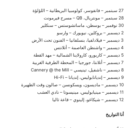
27 سبتمبر – فانفوسر، كولومبيا البريطانية – اللؤلؤة
28 سبتمبر – مونتريال، QB – مسرح فيرمونت
30 نوفمبر – بوسطن، ماساتشوستس – سنكلير
2 ديسمبر – بروكلين، نيويورك – وارسو
3 ديسمبر – فيلادلفيا، بنسلفانيا – الفنون تحت الأرض
4 ديسمبر – واشنطن العاصمة – أتلانتس
5 ديسمبر – كاربورو، كارولاينا الشمالية – مهد القطة
7 ديسمبر – أتلانتا، جورجيا – المحطة الطرفية الغربية
8 ديسمبر – ناشفيل، تينيسي – Cannery @ the Mill
9 ديسمبر – إنديانابوليس، إنديانا – Hi-Fi
10 ديسمبر – ماديسون، ويسكونسن – صالون وقت الظهيرة
11 ديسمبر – مينيابوليس، مينيسوتا – نادي العشب
12 ديسمبر – شيكاغو، إلينوي – قاعة ثاليا
أنا التواريخ