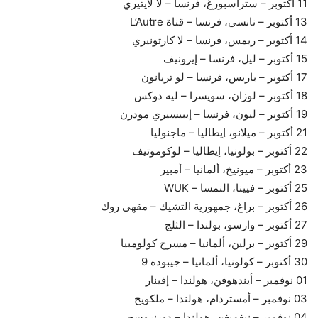
11 أكتوبر – ستراسبورغ، فرنسا – لا لايتيري
13 أكتوبر – نانسي، فرنسا – قناة L’Autre
14 أكتوبر – ريمس، فرنسا – لا كارتونيري
15 أكتوبر – ليل، فرنسا – إيرونيف
17 أكتوبر – باريس، فرنسا – لو تريانون
18 أكتوبر – لوزان، سويسرا – ليه دوكس
19 أكتوبر – ليون، فرنسا – إيبيسيري مودرن
21 أكتوبر – ميلانو، إيطاليا – ماجنوليا
22 أكتوبر – بولونيا، إيطاليا – لوكوموتيف
23 أكتوبر – ميونيخ، ألمانيا – أمبير
25 أكتوبر – فيينا، النمسا – WUK
26 أكتوبر – براغ، جمهورية التشيك – مقهى روك
27 أكتوبر – وارسو، بولندا – الثلج
29 أكتوبر – برلين، ألمانيا – مسرح كولومبيا
30 أكتوبر – كولونيا، ألمانيا – جيبوده 9
01 نوفمبر – أيندهوفن، هولندا – إفينار
03 نوفمبر – أمستردام، هولندا – ملكويج
04 نوفمبر – نيغميغن، هولندا – دورنروسجي