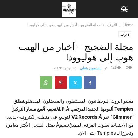
Home
الترفيه
مجلة الضجيج – أخبار من الهيب هوب إلى هوليوود!
الترفيه
مجلة الضجيج – أخبار من الهيب
هوب إلى هوليوود!
128
0
By
ياسمين بنعلي
-
28 يونيو، 2026
مغنيو الروك البريطانيون المستقلون والمفضلون المفضلون
تطلق
Temples ألبومها الجديد المرتقب LP,Â
النعيم، Â
مع مسار التركيز
“Glimmer” عبر V2 Records.
Â
التوسع في منطقة إلكترونية جديدة
مع الاحتفاظ بصوت الفرقة المميز
النعيم
Â يمثل السجل الأكثر مغامرة
وتحررًا لـ Temples حتى الآن.