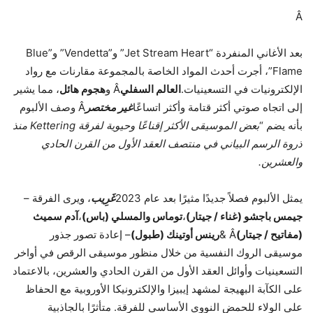
Â
بعد الأغاني المنفردة “Jet Stream Heart” و”Vendetta” و”Blue
Flame”، أجرت أحدث المواد الخاصة بالمجموعة مقارنات مع رواد
الإلكترونيات في التسعينيات.
العالم السفلي
Â و
هجوم هائل
، مما يشير
إلى اتجاه صوتي أكثر قتامة وأكثر اتساعًا
غير مختصر
Â وصف الألبوم
بأنه يضم “
بعض الموسيقى الأكثر إقناعًا وحيوية لفرقة Kettering منذ
ذروة الرسم البياني في منتصف العقد الأول من القرن الحادي
والعشرين.
يمثل الألبوم فصلاً جديدًا مثيرًا بعد عام 2023
غَرِيب
، ويرى الفرقة –
جيمس باجشو (غناء / جيتار)
،
توماس والمسلي (باس)
،
آدم سميث
(مفاتيح / جيتار)
Â &
رينس أوتينك (طبول)
– إعادة تصور جذور
موسيقى الروك النفسية من خلال منظور موسيقى الرقص في أواخر
التسعينيات وأوائل العقد الأول من القرن الحادي والعشرين، بالاعتماد
على الكآبة البهيجة لمشهد إيبيزا والإلكترونيكا الأوروبية مع الحفاظ
على الولاء للحمض النووي الأساسي للفرقة. متأثرًا بالجاذبية