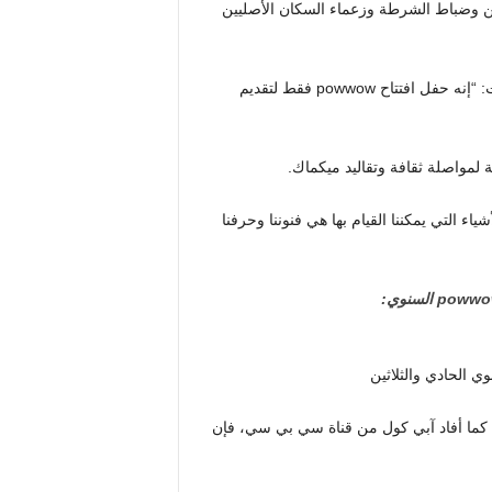
ريين وضباط الشرطة وزعماء السكان الأصليين
قالت مديرة السياحة والثقافة والترفيه في مياوبوكيك كولين لامبرت: “إنه حفل افتتاح powwow فقط لتقديم
. “لكن الأشياء التي يمكننا القيام بها هي فنوننا وحرفنا
 كما أفاد آبي كول من قناة سي بي سي، فإن