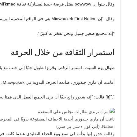
وقال بينوا إن powwow يمثل فرصة جيدة لمشاركة ثقافة Mi’kmaq مع أشخاص آخرين في المقاطعة.
وقال: “إن Miawpukek First Nation هي في الواقع المحمية البرية الوحيدة هنا في نيوفاوندلاند”.
“إنه مجتمع صغير جميل ونحن نفخر به كثيرًا”.
استمرار الثقافة من خلال الحرفة
طوال يوم السبت، استمر الرقص وقرع الطبول جنبًا إلى جنب مع با
أقامت آن ماري جيدوري، صانعة الحرف اليدوية في Miawpukek، كشكًا لبيع أحذية الأخفاف المصنوعة يدويًا
“.”[It] قالت: “إنه شعور رائع حقًا أن يرى الجميع العمل الذي قمنا به في صنع أغراضنا”.
Nation.
(آبي كول / سي بي سي)
وقالت جدور إنها بدأت في صنع وبيع الحذاء التقليدي عندما كانت في