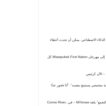
ى الذكاء الاصطناعي. يمكن أن تحدث أخطاء
يقول براد بينوا إنه يتذكر الإثارة التي شعر بها عندما كان طفلاً يذهب إلى مهرجان Miawpukek First Nation كل
 – الآن كرئيس.
 إلى هنا. قال بينوا لـ CBC News: “أحب رؤية مجتمعي يستمتع بنفسه”. “أنا فخور جدًا
انطلقت فعاليات powwow – التي تسمى Mawio’mi، والتي تعني “التجمع” بلغة Mi’kmaw – في Conne River،