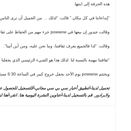
هذه الحرفة إلى ابنتها.
“إبداعاتنا في كل مكان.” قالت: “لذلك … من الجميل أن ترى الناس 
وقالت جيدور إن بيعها في powwow جزء مهم من الحفاظ على ثقافتها
وقالت: “لذا فالجميع يعرف ثقافتنا، وما نحن عليه، ومن أين أتينا”.
“ثقافتنا مهمة بالنسبة لنا. لذلك هذا هو الشيء الرئيسي الذي يجعلنا
ويختتم powwow يوم الأحد بحفل خروج كبير في الساعة 6:30 مساءً بتوقيت شرق الولايات المتحدة.
تحميل لدينا
Â
تطبيق أخبار سي بي سي مجاني
Â
ولابرادور. قم بالتسجيل لدينا
Â
عناوين النشرة اليومية هنا
. انقر
Â
هنا ل