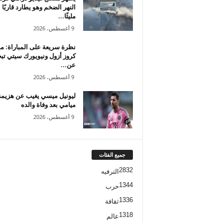
النهر الضخم وهو يطارد قاربًا
مليئًا...
9 أغسطس، 2026
نظرة سريعة على المباراة: م
كروز أزول ونيويورك سيتي ت
عن...
9 أغسطس، 2026
ليونيل ميسي يغيب عن هزيمة 
ميامي بعد وفاة والده
9 أغسطس، 2026
جميع الفئات
2832
الترفيه
1344
حرب
1336
ثقافة
1318
عالم