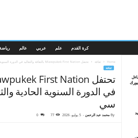
كرة القدم
علم
عربي
عالم
رياضة
Home
ثقافة
تحتفل Miawpukek First Nation بالثقافة والتقاليد في الدورة السنوية الحادية والثلاثين |...
ثقافة
اءل
يورك
في الدورة السنوية الحادية والث
سي
د
By
محمد عبد الرحمن
-
5 يوليو، 2026
77
0
س