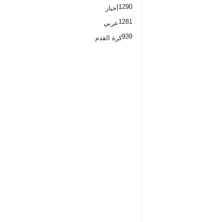
1290
أخبار
1281
عربي
939
كرة القدم