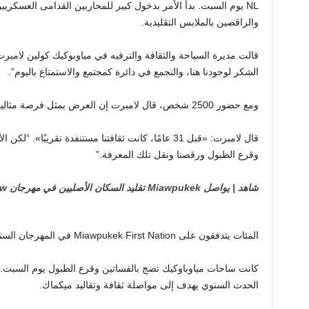
NL يوم السبت. بدأ الأمر بدخول كبير للمحاربين القدامى العسك
والراقصين بالملابس التقليدية.
الشكر لوجودنا هنا، والتجمع في دائرة كمجتمع والاستمتاع باليوم”.
ومع حضور 2500 شخص، قال لامبرت إن العرض يمثل فرصة مثالية لمواصلة ثقافة وتقاليد ميكماك.
قال لامبرت: «قبل 31 عامًا، كانت ثقافتنا مستنفدة تقريبًا»
وقرع الطبول ورقصنا ونقل تلك المعرفة.”
شاهد | يواصل Miawpukek تقليد السكان الأصليين في مهرجان powwow السنوي:
المئات يتدفقون على Miawpukek First Nation في المهرجان السنوي الحادي والثلاثين
كانت ساحات مياوباوكيك تضج بالفساتين وقرع الطبول يوم السبت.
الحدث السنوي يهدف إلى مواصلة ثقافة وتقاليد ميكماك.