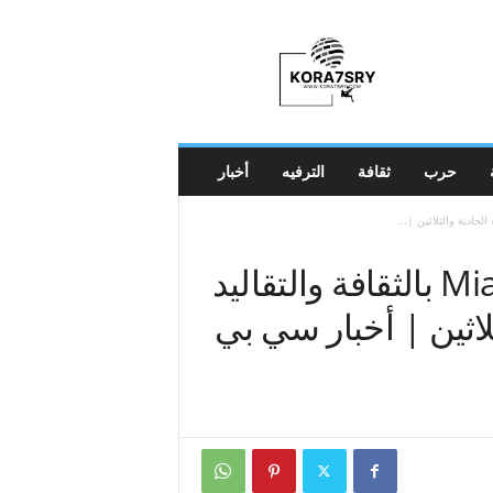
K
o
r
a
7
s
r
حرب
ثقافة
الترفيه
أخبار
y
تحتفل Miawpukek First Nation بالثقافة والتقاليد
لاثين | أخبار سي بي