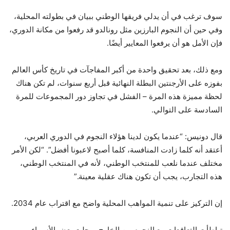
سوف ترغب في أن يدلي فريقها الوطني ببيان في بطولته المحلية،
وفي حين أن النجوم البارزين مثل رونالدو قد رفعوا من مكانة الدوري،
فإن الأمل هو أن يرفعوا المعايير أيضًا.
ومع ذلك، بعد تحقيق واحدة من أكبر المفاجآت في تاريخ كأس العالم
بفوزه على الأرجنتين البطلة النهائية قبل أربع سنوات، لم تكن هناك
لحظة مميزة هذه المرة – الفشل في تجاوز دور المجموعات للمرة
السادسة على التوالي.
قال دونيس: “عندما يكون لدينا هؤلاء النجوم في الدوري العربي،
أعتقد أنه كلما زادت المنافسة، كلما أصبح لاعبونا أفضل”. “لكن الأمر
مختلف عندما نلعب للمنتخب الوطني، لأنه في المنتخب الوطني،
هذه التجارب، يجب أن تكون هناك عقلية معينة.”
إن التركيز على تنمية المواهب المحلية واضح مع اقتراب عام 2034.
تباطأت التعاقدات مع النجوم من الخارج ورحلت بعض الأسماء