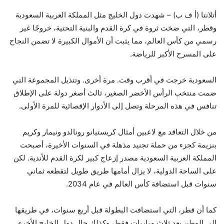
أتلانتا (أ ف ب) – شهدت دول الخليج مثل المملكة العربية السعودية
وقطر، التي ضخت ثروة في كرة القدم والبنية التحتية، خروجًا غير
رسمي من كأس العالم، مما يثبت أن الأموال الكبيرة لا تضمن النجاح
على المسرح الأكبر للرياضة.
السعودية خرجت في أقرب وقت. مرة أخرى. وتتذيل المجموعة التي
ضمت منتخب الرأس الأخضر الصغير، ثالث أصغر دولة على الإطلاق
تنافس في هذه المرحلة وتصل إلى الأدوار الإقصائية للمرة الأولى.
من خلال التعاقد مع لاعبين أمثال كريستيانو رونالدو ونيمار وكريم
بنزيمة كجزء من حملة تجنيد مذهلة في السنوات الأخيرة، أصبحت
المملكة العربية السعودية مصدر إزعاج كبير لكرة القدم للأندية. لكن
على الساحة الدولية، لا يزال أمامها طريق طويل لتقطعه ثماني
سنوات قبل استضافة كأس العالم في عام 2034.
كما أن قطر، التي استضافت البطولة قبل أربع سنوات، في طريقها
إلى الوطن بعد ثلاث مباريات فقط، وكذلك حال دول الخليج الأخرى