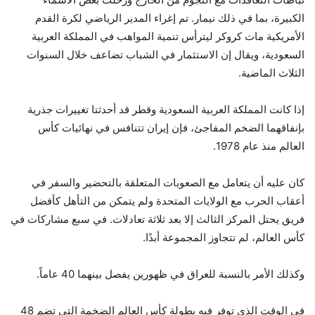
الكبيرة، بما في ذلك نيمار. تم إغراء المدير الرياضي لكرة القدم
الأمريكية مات كروكر ليترأس تنمية المواهب في المملكة العربية
السعودية، ويقال إن الاستثمار في الشباب تضاعف خلال السنوات
الثلاث الماضية.
إذا كانت المملكة العربية السعودية وقطر قد أحدثتا تغييرات جذرية
بإنفاقهما الضخم المفاجئ، فإن إيران تتنافس في نهائيات كأس
العالم منذ عام 1978.
كان عليه أن يتعامل مع الصعوبات المتعلقة بالتحضير والسفر في
أعقاب الحرب مع الولايات المتحدة ولم يتمكن من التأهل كأفضل
فريق يحتل المركز الثالث إلا بعد ثلاثة تعادلات. في سبع مشاركات في
كأس العالم، لم تتجاوز المجموعة أبدًا.
وكذلك الأمر بالنسبة للعراق في ظهورين يفصل بينهما 40 عاماً.
في الوقت الذي توفر فيه بطولة كأس العالم الضخمة التي تضم 48