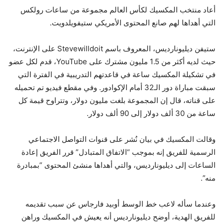
أعاد منتخب المكسيك لكأس العالم مجموعة من ساعات رولكس
التي أهداها لهم صانع المحتوى الأمريكي ستيفويلدويت.
ستيفن ديليونارديس، المعروف باسم Stevewilldoit على الإنترنت،
حيث لديه أكثر من 1.5 مليون مشترك على YouTube، قدم لكل عضو
في تشكيلة المكسيك ساعة في قاعدتهم التدريبية في الفترة التي
سبقت مباراة دور الـ32 أمام الإكوادور. وفي مقطع فيديو تم تحميله
على قناته، قال إن المجموعة بلغت مليون دولار، وتتراوح قيمة كل
ساعة من 30 ألف دولار إلى 90 ألف دولار.
وقالت المكسيك في بيان نُشر على قنوات التواصل الاجتماعي
الرسمية للفريق إنه بموجب “الاتفاق المتبادل” قرر الفريق إعادة
الساعات إلى ديليونارديس، والتي أهداها منشئ المحتوى “بمبادرة
منه”.
وعندما سأله لاعب خط الوسط أوبيد فارجاس عن سبب تقديمه
للفريق الهدية، أوضح ديليونارديس أنه يعيش في المكسيك وراهن