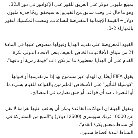
بمبلغ مليوني دولار على الفريق للفوز على الإكوادور في دور الـ32،
وهو ما قال في وقت سابق من الفيديو إنه سيحقق ربحًا قدره مليون
دولار – القيمة الإجمالية المفترضة للساعات، ومضت المكسيك لتفوز
بالمباراة 2-0.
القيود المفروضة على تقديم الهدايا وقبولها منصوص عليها في المادة
21 من ميثاق الأخلاقيات الخاص بالفيفا. ينص الاتحاد الدولي لكرة
القدم على أن الهدايا محظورة ما لم تكن ذات “قيمة رمزية أو تافهة”.
يقول FIFA أيضًا إن الهدايا غير مسموح بها إذا تم تقديمها أو قبولها
“كوسيلة للتأثير” على الأشخاص الملتزمين بالقواعد للقيام بشيء ما،
أو التصرف ضد أي قواعد، أو خلق تضارب في المصالح.
وتقول الهيئة إن انتهاكات القاعدة يمكن أن يعاقب عليها بغرامة لا تقل
عن 10000 فرنك سويسري (12500 دولار) و”المنع من المشاركة في
أي نشاط متعلق بكرة القدم”.
النشاط لمدة أقصاها سنتين.