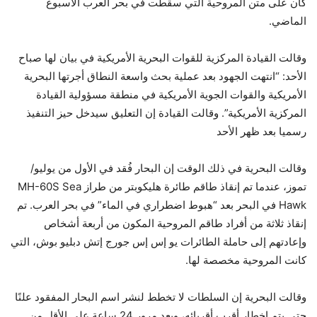
كان على متن المروحية التي سقطت في بحر العرب الأسبوع
الماضي.
وقالت القيادة المركزية للقوات البحرية الأمريكية في بيان لها صباح
الأحد: “انتهت الجهود بعد عملية بحث واسعة النطاق أجرتها البحرية
الأمريكية والقوات الجوية الأمريكية في منطقة مسؤولية القيادة
المركزية الأمريكية”. وقالت القيادة إن التعليق سيدخل حيز التنفيذ
رسميا بعد ظهر الأحد
وقالت البحرية في ذلك الوقت إن البحار فُقد في الأول من يوليو/
تموز، عندما تم إنقاذ طاقم طائرة هليكوبتر من طراز MH-60S Sea
Hawk في البحر بعد “هبوط اضطراري في الماء” في بحر العرب. تم
إنقاذ ثلاثة من أفراد طاقم المروحية المكون من أربعة أشخاص
وإعادتهم إلى حاملة الطائرات يو إس إس جورج إتش دبليو بوش، التي
كانت المروحية مخصصة لها.
وقالت البحرية إن السلطات لا تخطط لنشر اسم البحار المفقود علنًا
حتى يتم إخطار أقرب أقربائه، وبعد مرور 24 ساعة على الأقل من