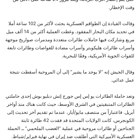
وقت الإخطار.
وقالت القيادة إن الطواقم العسكرية بحثت لأكثر من 102 ساعة أملا
في تحديد مكان البحار المفقود. وغطت العملية أكثر من 14 ألف ميل
مربع وشاركت فيها حاملات طائرات متعددة ومدمرات صواريخ موجهة
وأسراب طائرات هليكوبتر وأسراب مضادة للغواصات وطائرات تابعة
للقوات الجوية الأمريكية، وفقًا للبحرية.
وقال الجيش إنه “لا يوجد ما يشير” إلى أن المروحية أسقطت نتيجة
عمل عدائي.
وتعد حاملة الطائرات يو إس إس جورج إتش دبليو بوش إحدى حاملتي
الطائرات المتبقيتين في الشرق الأوسط، حيث كانت هناك منذ أواخر
أبريل. فاعتباراً من منتصف مايو/أيار، عندما تم تقديم آخر تحديث إلى
الكونجرس، كانت الولايات المتحدة قد فقدت 42 طائرة ثابتة
الجناحين أو طائرات مروحية في عملية “الغضب الملحمي” ــ الحملة
العسكرية الأميركية التي أطلقت ضد إيران في نهاية فبراير/شباط.