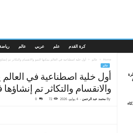
كرة القدم
علم
عربي
عالم
رياضة
Home
عالم
أول خلية اصطناعية في العالم يمكنها النمو والانقسام والتكاثر تم إنشاؤه
عالم
أول خلية اصطناعية في العالم ي
رة
والانقسام والتكاثر تم إنشاؤها 
By
محمد عبد الرحمن
-
4 يوليو، 2026
72
0
كاء
ل