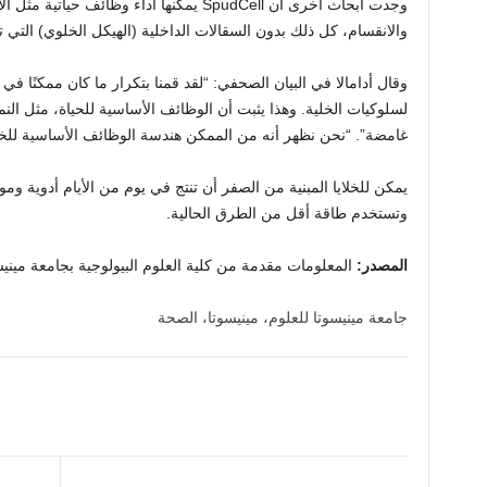
وجدت أبحاث أخرى أن SpudCell يمكنها أداء وظائف 
والانقسام، كل ذلك بدون السقالات الداخلية (الهيكل الخلوي) التي تس
وقال أدامالا في البيان الصحفي: “لقد قمنا بتكرار ما كان ممكنًا في 
لسلوكيات الخلية. وهذا يثبت أن الوظائف الأساسية للحياة، مثل النم
غامضة”. “نحن نظهر أنه من الممكن هندسة الوظائف الأساسية للخل
يمكن للخلايا المبنية من الصفر أن تنتج في يوم من الأيام أدوية ومو
وتستخدم طاقة أقل من الطرق الحالية.
المصدر:
المعلومات مقدمة من كلية العلوم البيولوجية بجامعة مينيس
جامعة مينيسوتا للعلوم، مينيسوتا، الصحة