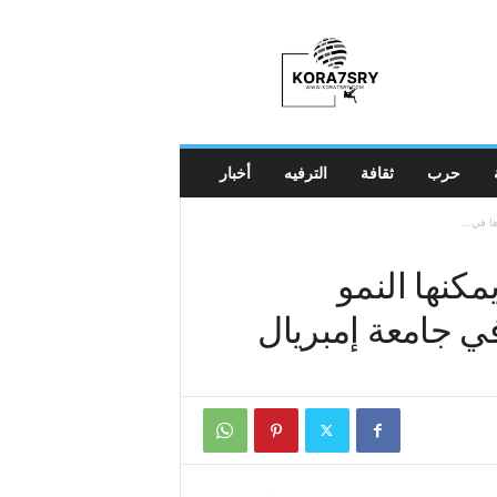
K
o
r
a
7
s
r
حرب
ثقافة
الترفيه
أخبار
y
ا في...
مكنها النمو
في جامعة إمبريال