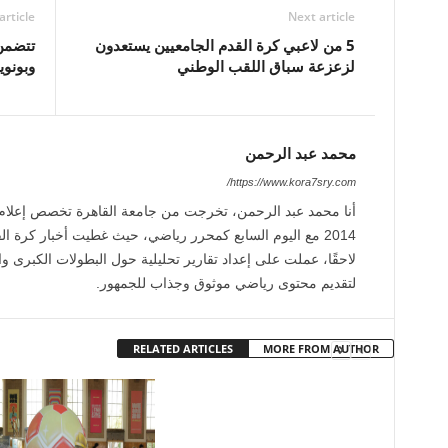
article
Next article
5 من لاعبي كرة القدم الجامعيين يستعدون
تتضمن 
لزعزعة سباق اللقب الوطني
وبونو
محمد عبد الرحمن
https://www.kora7sry.com/
أنا محمد عبد الرحمن، تخرجت من جامعة القاهرة تخصص إعلا
2014 مع اليوم السابع كمحرر رياضي، حيث غطيت أخبار كرة الق
لاحقًا، عملت على إعداد تقارير تحليلية حول البطولات الكبرى وال
لتقديم محتوى رياضي موثوق وجذاب للجمهور.
RELATED ARTICLES
MORE FROM AUTHOR