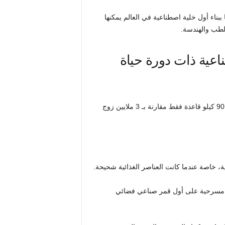
بناء أول خلية اصطناعية في العالم يمكنها
الطب والهندسة.
ء خلية اصطناعية ذات دورة حياة
إن SpudCell أصغر بكثير من الخلية البشرية، مع جينوم يتكون من 90 كيلو قاعدة فقط مقارنة بـ 3 ملايين زوج
ة، خاصة عندما كانت العناصر الغذائية شحيحة.
 SpudCell تم تسميته على أنه مسرحية على أول قمر صناعي فضائي