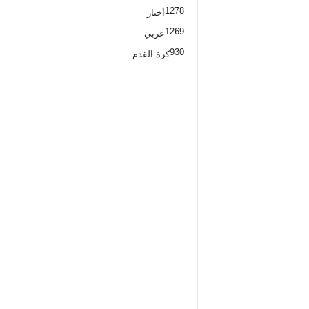
1278
أخبار
1269
عربي
930
كرة القدم