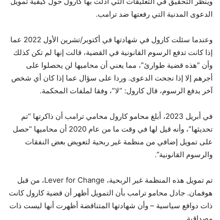
وينظر التحقيق في التعليقات التي أدلت بها كارول حول كيفية تمويل
الدعوى المدنية التي رفعتها ضد ترامب.
وعندما سئلت كارول في شهادتها في أكتوبر/تشرين الأول 2022 عما
إذا كانت تدفع الرسوم القانونية في القضية، قالت إنها لم تكن كذلك
وأن “هذه قضية طوارئ”، مما يعني أن محاميها لن يحصلوا على
أجرهم إلا إذا نجحت الدعوى. وردا على سؤال عما إذا كان أي شخص
آخر يدفع الرسوم، قال كارول: “لا”، وفقا لملفات المحكمة.
في أبريل 2023، أبلغ محامو كارول محامي ترامب أن ذاكرتها “تم
تحديثها”، وأنه قيل لها في وقت ما من عام 2020 أن محاميها “حصل
على تمويل إضافي من منظمة غير ربحية لتعويض بعض النفقات
والرسوم القانونية”.
تم تمويل هذه المنظمة غير الربحية، Lever for Change، من قبل
هوفمان. جادل محامو ترامب بأن التمويل أظهر أن قضية كارول كانت
ذات دوافع سياسية – وأن شهادتها المتناقضة أظهرت أنها ليست ذات
مصداقية.