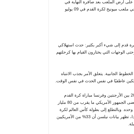
لذي شوهد على أرض الملعب بعد صافرة النهاية في
مباراة نصف نهائي كأس الأمم الأوروبية 2024 بين إسبانيا وفرنسا في ملعب ميونيخ لكرة القدم في 09 يوليو
رة قدم إلى شيء أكبر بكثير: حدث استهلاكي
تى الوجهات التي يختارون القيام بها كرحلتهم
لخطوط الجانبية. يتعلق الأمر بجذب الانتباه
تهلكين عاطفيًا في نفس الحدث في نفس الوقت.
وحجم هذا التأثير هائل. أصبحت نهائيات كأس العالم لكرة القدم 2022 بين الأرجنتين وفرنسا مباراة كرة القدم
للرجال الأكثر مشاهدة في تاريخ الولايات المتحدة. ووفقا لنيلسن، قضى الجمهور الأمريكي ما يقرب من 80 مليار
دقيقة في مشاهدة كرة القدم على شاشة التلفزيون في عام 2025 وحده. وبالتطلع إلى بطولة كأس العالم لكرة
القدم لعام 2026 التي ستستضيفها الولايات المتحدة والمكسيك وكندا، تظهر بيانات نيلسن أن 33% من الأمريكيين
لة.