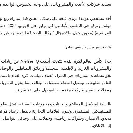
تستعد شركات الأغذية والمشروبات، على وجه الخصوص، لواحدة من أ
هولندا وتر
الفرنسية) (تصوير جون ماكدوجال / وكالة الصحافة الفرنسية عبر غي
وكالة فرانس برس عبر غيتي إيماجز
خلال كأس العالم لكرة ال
والمشروبات الغازية والأطعمة المجمدة ورقائق البطاطس والوجبات 
نحو مشاهدة المباريات في المنزل. تُصنف نهائيات كرة القدم باستمر
العالم لتطبيقات توصيل الطعام ومنصات البقالة، مما يحول المباري
ومحلات السوبر ماركت وخدمات التوصيل على حد سواء.
المستهلكين المستمرة. وتقوم العلامات التجارية بالفعل بإعداد قوا
محدود الإصدار، وشراكات رياضية، وحملات على وسائل التواصل 
إلى الإنفاق.