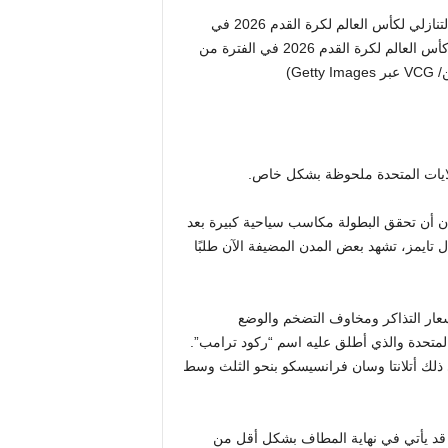
نيويورك، نيويورك – 12 مارس: مشاة يسيرون أمام لوحة العد التنازلي لكأس العالم لكرة القدم 2026 في
مانهاتن في 12 مارس 2026 في مدينة نيويورك. ستقام بطولة كأس العالم لكرة القدم 2026 في الفترة من
ولايات المتحدة ملحوظة بشكل خاص.
ن أن تحقق البطولة مكاسب سياحية كبيرة بعد
حيفة فايننشال تايمز، تشهد بعض المدن المضيفة الآن طلبًا
أسعار التذاكر ومخاوف التضخم والوضع
 المتحدة والذي أطلق عليه اسم “ركود ترامب”.
ذلك أتلانتا وسان فرانسيسكو بنحو الثلث وسط
لة قد يأتي في نهاية المطاف بشكل أقل من