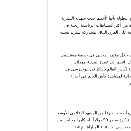
 البطولة بأنها “أعظم حدث شهدته البشرية
دة من أكثر المسابقات الرياضية ربحية في
التاريخ. وأكد FIFA مؤخراً أن الجوائز المالية والموارد المالية الموزعة على الفرق الـ48 المشاركة ستزيد بنسبة
 ممداني يتحدث خلال مؤتمر صحفي في حديقة مستشفى
ي 27 أبريل 2026 في مدينة نيويورك. انضم إلى عمدة المدينة ممداني
الحاكمة كاثي هوتشول ومسؤولون حكوميون وأعضاء اللجنة المضيفة لكأس العالم 2026 في نيوجيرسي في
نية لمشاهدة كأس العالم في أجزاء
ز)
يف أصبحت جزءا من المشهد الإعلامي الأوسع.
وأعلن عمدة نيويورك، زهران ممداني، مؤخراً أنه سيتم توفير 1000 تذكرة بسعر 50 دولاراً للسكان المحليين من
رسي، باستثناء المباراة النهائية.