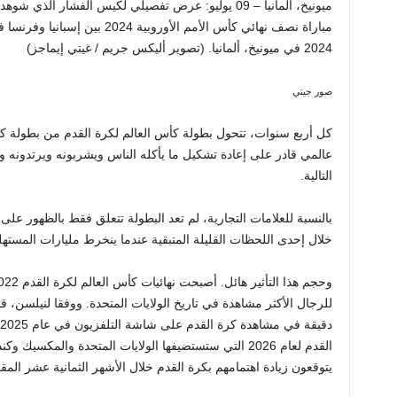
ميونيخ، ألمانيا – 09 يوليو: عرض تفصيلي لكيس الفشار ا
2024 في ميونيخ، ألمانيا. (تصوير أليكس جريم / غيتي إيماجز)
صور جيتي
كل أربع سنوات، تتحول بطولة كأس العالم لكرة القدم من بطولة ك
عالمي قادر على إعادة تشكيل ما يأكله الناس ويشربونه ويرتدونه وح
التالية.
بالنسبة للعلامات التجارية، لم تعد البطولة تتعلق فقط بالظهور على ا
خلال إحدى اللحظات القليلة المتبقية عندما ينخرط مليارات المس
يتوقعون زيادة اهتمامهم بكرة القدم خلال الأشهر الثمانية عشر المقب