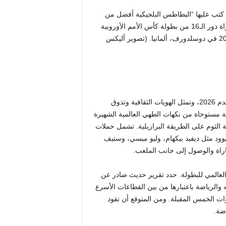
ا يحمل لافتة كتب عليها “البطاطس البلجيكية أفضل من
البطاطس المقلية” بينما يستمتع بأجواء ما قبل المباراة قبل مباراة دور الـ16 من بطولة كأس الأمم الأوروبية
2024 بين فرنسا وبلجيكا في دوسلدورف أرينا في 01 يوليو 2024 في دوسلدورف، ألمانيا. (تصوير أليكس
Lay’s هي الشريك الرسمي للوجبات الخفيفة لكأس العالم لكرة القدم 2026، وتمثل الهويات الثقافية وتذوق
اضة على مستوى العالم. مع 40 نكهة مختلفة مستوحاة من نكهات الطهي العالمية الشهيرة
الثوم على الطريقة البرازيلية. تشمل حملات
وود مثل ديفيد بيكهام، وليو ميسي، وستيف
راة والوصول إلى جانب الملعب.
 العالمي للبطولة. حدد تقرير حديث صادر عن
ه والرياضة باعتبارها من بين القطاعات الأسرع
نوات الخمس المقبلة. ومن المتوقع أن تقود
ضة.