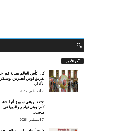
آخر الأخبار
كان كأس العالم بمثابة فوز عا
لفريق لوس أنجلوس، وستكو
الألعاب...
7 أغسطس، 2026
تعتقد بريتني سبيرز أنها “فش
كأم” وهي تهاجم والديها في
صخب...
7 أغسطس، 2026
لاروم أنتيك: راعي سلاح الجو