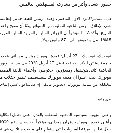
حضور الاستاد وأكثر من مشاركة المستهلكين العالميين.
في ديسمبر/كانون الأول الماضي، وصف رئيس الفيفا جياني إنفانتينو
على الإطلاق”. ومن الناحية المالية، من المتوقع أيضًا أن تصبح واح
15% ليصل مجموعها إلى 871 مليون دولار.
نيويورك، نيويورك – 27 أبريل: عمدة نيويورك زهران
جامعة ستاتن آيلاند المجتمعية ف
نيويورك حيث أعلنوا أن مدينة نيويورك ستستضيف خمس حفلات مجا
مختلفة من مدينة نيويورك. (تصوير مايكل إم سانتياغو / غيتي إيماج
صور جيتي
وحتى الجهود السياسية المحلية المتعلقة بالقدرة على تحمل التكال
خلال نظام القرعة للمباريات التي ستقام على ملعب ميتلايف في نيوجي