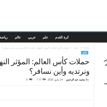
كرة القدم
علم
عربي
عالم
رياضة
Home
عالم
حملات كأس العالم: المؤثر النهائي على ما نأكله ونرتديه وأين نسافر؟
عالم
حملات كأس العالم: المؤثر النه
بر
ن
ونرتديه وأين نسافر؟
By
محمد عبد الرحمن
-
24 مايو، 2026
117
0
لت