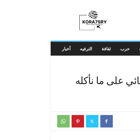
K
o
r
a
7
s
r
حرب
ثقافة
الترفيه
أخبار
y
ائي على ما نأكله