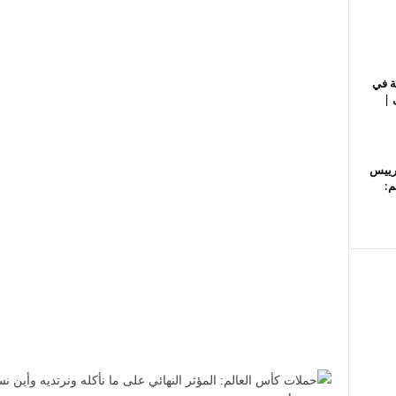
ة في
 |
رييس
م: