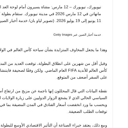
11 يونيو إلى 19 يوليو 2026. (تصوير لياو بان/ خدمة أخبار الصين/ VCG عبر Getty Images)
خدمة أخبار الصين عبر Getty Images
وهذا ما يجعل المخاوف المتزايدة بشأن سياحة كأس العالم في ال
وقبل أقل من شهرين على انطلاق البطولة، توقعت العديد من المد
كأس العالم للأندية FIFA العام الماضي. ولكن وفقًا لص
على السفر أضعف من المتوقع.
نقطة البيانات التي قال المحللون إنها ناجمة عن مزيج من ارتفاع 
السياسي الحالي الذي لا يشجع الزوار الدوليين على زيارة الولايات
وبحسب ما ورد انخفضت أسعار الفنادق في المدن المضيفة بما في 
توقعات الطلب الضعيفة.
ومع ذلك، يعتقد خبراء الصناعة أن التأثير الاقتصادي الأوسع للبطو