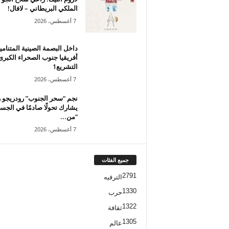
الملكي البريطاني – لافال!
7 أغسطس، 2026
داخل البصمة الصينية المتنامي
أفريقيا جنوب الصحراء الكبرى
التشريع1
7 أغسطس، 2026
نجم “سحر الجنوب” رودريجو 
يشارك تحولًا صادمًا في الجس
“من...
7 أغسطس، 2026
جميع الفئات
2791
الترفيه
1330
حرب
1322
ثقافة
1305
عالم