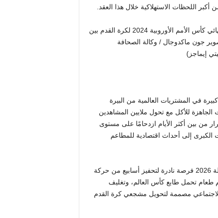
كبر اللحظات الاستهلاكية خلال هذا العقد.
أحد مشجعي هولندا يرتدي قبعة على شكل الجبن قبل مباراة ربع نهائي كأس الأمم الأوروبية 2024 لكرة القدم بين
كيا في الملعب الأولمبي في برلين في 6 يوليو 2024. (تصوير جون ماكدوجال / وكالة الصحافة
تي إيماجز)
قدم 2022، أبلغت NielsenIQ عن زيادات كبيرة في المشتريات العالمية من البيرة
الجاهزة للأكل مع تحول ملايين المشاهدين
ار من بين أكثر الأيام ازدحامًا على مستوى
ات الكبرى إلى أحداث اقتصادية للمطاعم
بالنسبة لسلاسل المطاعم والحانات ومجموعات الضيافة، تمثل بطولة 2026 فرصة نادرة لتحفيز أسابيع من حركة
ئم طعام تحمل طابع كأس العالم، وتغليف
الاجتماعي مصممة لتحويل مشجعي كرة القدم