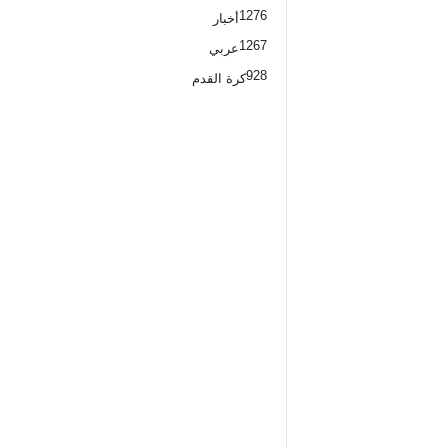
1276
أخبار
1267
عربي
928
كرة القدم