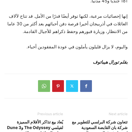
181 جنديا و45 مدنيا.
إنها إحصائيات مرعبة، لكنها توفر أيضًا قدرًا من الأمل. قد تتاح لآلاف
العائلات في أذربيجان أخيرا فرصة دفن أحبائهم بعد أكثر من 30 عاما
من الانتظار، وزيارة قبورهم وحفظ ذكراهم للأجيال القادمة.
واليوم، لا يزال قليلون يأملون في عودة المفقودين أحياء.
بقلم تورال هيباتوف
Previous article
Next article
تتعاون شركة البرلسي للتطوير مع
يُعاد بيع تذاكر الأفلام المميزة
شركة بان القابضة السعودية
لفيلمي The Odyssey وDune 3