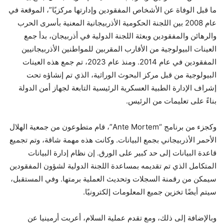
ما قبل الوفاة عن الأشخاص المفقودين وإدارتها مركزيًا”، الموقعة في
عام 2008 بين اللجنة الحكومية الأذربيجانية المعنية بأسرى الحرب
والرهائن والمفقودين وبعثة اللجنة الدولية في أذربيجان، بدأ جمع
العينات البيولوجية من الأقارب المقربين للمواطنين الأذربيجانيين
المفقودين في عام 2014. ومنذ عام 2023، تم جمع هذه العينات
البيولوجية من قبل مركز البحوث الوراثية، الذي تم إنشاؤه تحت
إشراف الإدارة الطبية العسكرية الرئيسية التابعة لجهاز أمن الدولة
بناءً على تعليمات من الرئيس.
وكجزء من برنامج “Ante Mortem”، قام متطوعون من جمعية الهلال
الأحمر الأذربيجاني بجمع البيانات. وكانت هذه مهمة شاقة، وتم تجميع
قاعدة البيانات إلى حد كبير على الورق. إن نظام إدارة البيانات
المتكامل الذي تم تقديمه بمساعدة اللجنة الدولية لشؤون المفقودين
سيمكن من رقمنة السجلات وتحديث العملية برمتها. وفي المستقبل،
سيتم أيضًا تخزين جميع المعلومات إلكترونيًا.
وبالإضافة إلى ذلك، ومع تقدم عملية السلام، أعربت أرمينيا عن