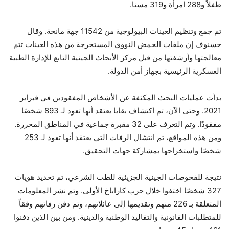
طفلاً و288 امرأة و319 مسنا.
تم جمع وتنظيم العينات البيولوجية من 11542 جهة مانحة. وقال
حسنوف إن ملفات الحمض النووي المستخرجة من هذه العينات تتم
معالجتها وأرشفتها من قبل مركز الأبحاث الجينية التابع للإدارة الطبية
العسكرية الرئيسية بجهاز أمن الدولة.
بدأت عمليات البحث المكثفة عن الأشخاص المفقودين في فبراير
2021. وحتى الآن، تم اكتشاف بقايا يعتقد أنها تعود لـ 893 شخصًا
مفقودًا. وتم التعرف على 32 مقبرة جماعية في المناطق المحررة.
ومن هذه المواقع، تم انتشال الرفات التي يعتقد أنها تعود لـ 253
شخصًا واستخراجها بمشاركة جهات التحقيق.
نتيجة للفحوصات الجينية الجزيئية للطب الشرعي، تم تحديد هويات
327 شخصًا اختفوا خلال حرب كاراباخ الأولى. وتم نشر المعلومات
المتعلقة بـ 226 منهم وتقديمها إلى عائلاتهم، وتم دفن رفاتهم وفقاً
للمتطلبات القانونية والتقاليد الوطنية والدينية. ومن بين الذين دفنوا