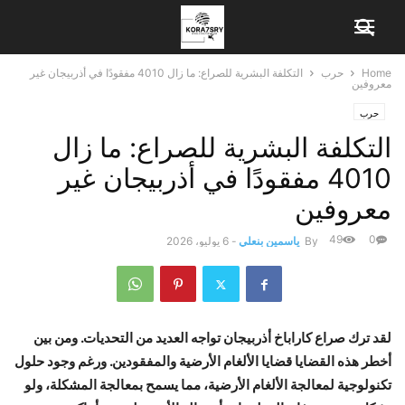
Home
حرب
التكلفة البشرية للصراع: ما زال 4010 مفقودًا في أذربيجان غير
معروفين
حرب
التكلفة البشرية للصراع: ما زال
4010 مفقودًا في أذربيجان غير
معروفين
49
0
By
ياسمين بنعلي
-
6 يوليو، 2026
لقد ترك صراع كاراباخ أذربيجان تواجه العديد من التحديات. ومن بين
أخطر هذه القضايا قضايا الألغام الأرضية والمفقودين. ورغم وجود حلول
تكنولوجية لمعالجة الألغام الأرضية، مما يسمح بمعالجة المشكلة، ولو