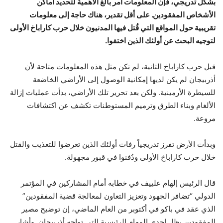
بشكل تدريجي، فإن المعلومات أمر بالغ الأهمية لتحديد أماكن
الأشخاص المفقودين. على أقل تقدير، هناك حاجة إلى معلومات
تقريبية حول المواقع التي قُتل فيها المدنيون خلال حرب كاراباخ الأولى
لتوجيه البحث عن أولئك الذين اختفوا.
قبل حرب كاراباخ الثانية، لم تكن مثل هذه المعلومات متاحة لأن
أذربيجان لم يكن لديها إمكانية الوصول إلى الأراضي الخاضعة
للسيطرة الأرمينية. ولكن بعد تحرير تلك الأراضي، بدأت عمليات إزالة
الألغام وبناء الطرق وترميم المستوطنات تكشف عن اكتشافات
مروعة.
وبدأت الأرض تفرز تدريجياً رفات أولئك الذين تعرضوا للتعذيب والقتل
خلال حرب كاراباخ الأولى ودُفنوا في قبور مجهولة.
قال الرئيس إلهام علييف في خطابه أمام المشاركين في المؤتمر
الدولي “تضافر الجهود وتعزيز التعاون لمعالجة قضية المفقودين”
الذي عقد في باكو في أكتوبر من العام الماضي، إن توضيح مصير
المفقودين يظل إحدى المهام الرئيسية التي تواجه أذربيجان. وأشار