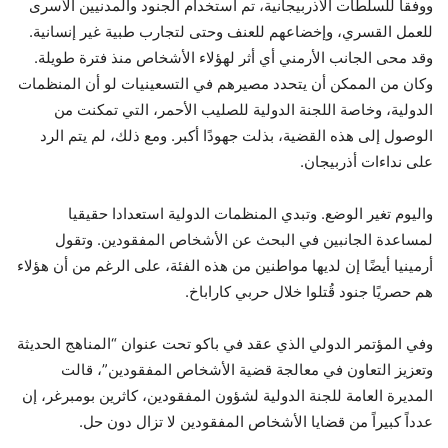
ووفقاً للسلطات الأذربيجانية، تم استخدام الجنود والمدنيين الأسرى
للعمل القسري، وإخضاعهم للعنف وحتى لتجارب طبية غير إنسانية.
وقد محى الجانب الأرمني أي أثر لهؤلاء الأشخاص منذ فترة طويلة.
وكان من الممكن أن يتحدد مصيرهم في التسعينيات لو أن المنظمات
الدولية، وخاصة اللجنة الدولية للصليب الأحمر، التي تمكنت من
الوصول إلى هذه القضية، بذلت جهودًا أكبر. ومع ذلك، لم يتم الرد
على نداءات أذربيجان.
واليوم تغير الوضع. وتبدي المنظمات الدولية استعدادا حقيقيا
لمساعدة الجانبين في البحث عن الأشخاص المفقودين. وتقول
أرمينيا أيضًا إن لديها مواطنين من هذه الفئة، على الرغم من أن هؤلاء
هم حصريًا جنود قُتلوا خلال حربي كاراباخ.
وفي المؤتمر الدولي الذي عقد في باكو تحت عنوان “المناهج الحديثة
وتعزيز التعاون في معالجة قضية الأشخاص المفقودين”، قالت
المديرة العامة للجنة الدولية لشؤون المفقودين، كاثرين بومبرغر، إن
عدداً كبيراً من قضايا الأشخاص المفقودين لا تزال دون حل.