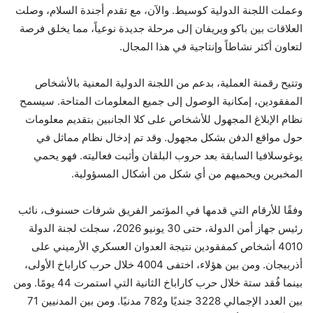
وعملت اللجنة الدولية كوسيط. والآن، مع تقدم أجندة السلام، وصلت
العلاقات بين باكو ويريفان إلى مرحلة جديدة نوعياً، مما يخلق فرصة
لتعاون أكثر نشاطاً وإنتاجية في هذا المجال.
وتتيح رقمنة العملية، بدعم من اللجنة الدولية المعنية بالأشخاص
المفقودين، إمكانية الوصول إلى جميع المعلومات المتاحة. سيسمح
نظام الإبلاغ المجهول للأشخاص على كلا الجانبين بتقديم معلومات
حول مواقع الدفن بشكل مجهول. وقد تم إدخال نظام مماثل في
يوغوسلافيا السابقة بعد حروب البلقان وأثبت فعاليته. فهو يحمي
المخبرين ويحميهم من أي شكل من أشكال المسؤولية.
وفقًا للأرقام التي قدمها في المؤتمر الفريق شرفات حسنوف، نائب
رئيس جهاز أمن الدولة، حتى 30 يونيو 2026، سجلت لجنة الدولة
4010 أشخاص كمفقودين نتيجة العدوان العسكري الأرميني على
أذربيجان. ومن بين هؤلاء، اختفى 4004 خلال حرب كاراباخ الأولى،
بينما فُقد ستة خلال حرب كاراباخ الثانية التي استمرت 44 يومًا. ومن
بين العدد الإجمالي 3228 جنديًا و782 مدنيًا. ومن بين المدنيين 71