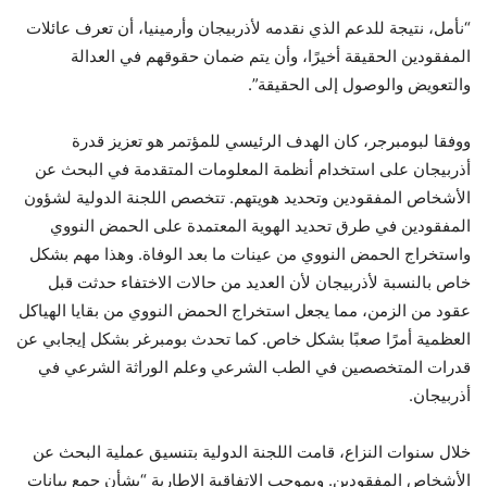
“نأمل، نتيجة للدعم الذي نقدمه لأذربيجان وأرمينيا، أن تعرف عائلات
المفقودين الحقيقة أخيرًا، وأن يتم ضمان حقوقهم في العدالة
والتعويض والوصول إلى الحقيقة”.
ووفقا لبومبرجر، كان الهدف الرئيسي للمؤتمر هو تعزيز قدرة
أذربيجان على استخدام أنظمة المعلومات المتقدمة في البحث عن
الأشخاص المفقودين وتحديد هويتهم. تتخصص اللجنة الدولية لشؤون
المفقودين في طرق تحديد الهوية المعتمدة على الحمض النووي
واستخراج الحمض النووي من عينات ما بعد الوفاة. وهذا مهم بشكل
خاص بالنسبة لأذربيجان لأن العديد من حالات الاختفاء حدثت قبل
عقود من الزمن، مما يجعل استخراج الحمض النووي من بقايا الهياكل
العظمية أمرًا صعبًا بشكل خاص. كما تحدث بومبرغر بشكل إيجابي عن
قدرات المتخصصين في الطب الشرعي وعلم الوراثة الشرعي في
أذربيجان.
خلال سنوات النزاع، قامت اللجنة الدولية بتنسيق عملية البحث عن
الأشخاص المفقودين. وبموجب الاتفاقية الإطارية “بشأن جمع بيانات