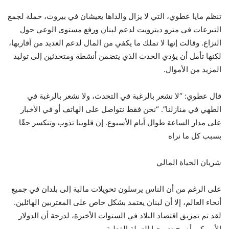
تنظم مايا عطوي، التي لا يزال والداها يعيشان في بيروت، حملة لجمع
التبرعات في مترو ديترويت لدعم لبنان ورفع مستوى الوعي حول
النزاع. وقالت إنها لا تملك ما يكفي من المال لدعم العديد من أقاربها،
لكنها تأمل أن يؤدي الحدث الذي يتضمن أنشطة ومتحدثين إلى توليد
المزيد من الأموال.
قال عطوي: “لا نشعر بالرغبة في التحدث، ولا نشعر بالرغبة في
الطهي في منازلنا”. “نحن فقط نتواصل على الهاتف أو في الأخبار
على مدار الساعة طوال أيام الأسبوع. إن قلوبنا تذوب وتنكسر حقًا
بسبب كل ما نراه
شريان الحياة المالي
على الرغم من أن الناس يرسلون تحويلات مالية إلى بلدان في جميع
أنحاء العالم، إلا أن لبنان يعتمد بشكل خاص على المغتربين الهائلين.
لقد تم تمزيق اقتصاد البلاد في السنوات الأخيرة، لدرجة أن الدولار
الأمريكي أصبح تدريجيا العملة الفعلية.