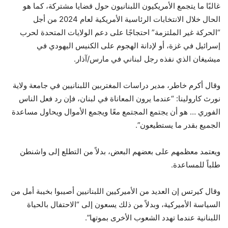
غالبًا ما يتجمع الأمريكيون اللبنانيون حول قضايا مشتركة، كما هو
الحال خلال الانتخابات الرئاسية الأمريكية لعام 2024 من أجل
“الحركة غير الملتزمة” احتجاجًا على دعم الولايات المتحدة لحرب
إسرائيل في غزة، أو لإدانة الهجوم على الكنيس اليهودي في
ميشيغان الذي نفذه رجل لبناني في مارس/آذار.
وقال أكرم خاطر، مدير دراسات المغتربين اللبنانيين في جامعة ولاية
نورث كارولينا: “عندما يرون المعاناة في لبنان، فإن رد فعل الناس
الفوري … هو أن يجتمع المجتمع معًا ويجمع الأموال ويحاول مساعدة
الجميع بقدر ما يستطيعون”.
ويعتمد معظمهم على بعضهم البعض، بدلاً من التطلع إلى واشنطن
طلباً للمساعدة.
وقال كيرتس إن العديد من الأميركيين اللبنانيين أصيبوا بخيبة أمل من
السياسة الأميركية، وبدلاً من ذلك يسعون إلى “الاحتفال بالحياة
اللبنانية عندما تهدد الشعوب الأخرى بموتها”.