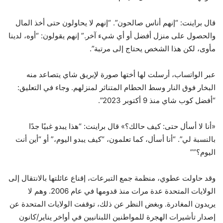
قال براينت: “إنهم أناس صالحون”. “إنهم لا يحاولون حتى أخذ المال
والحصول على منزل أفضل أو أي شيء آخر.” إنهم يقولون: “أوه، لدينا
مأوى، لكن هذا الشخص يحتاج إلى مرتبة”.
عبر الواتساب، أرسلت لها أختها صورة لإبريق شاي يتصاعد منه
البخار فوق النار وسط الحطام المتناثر لمنزلهم. وجاء في التعليق:
“أفضل كوب شاي منذ 9 أكتوبر 2023”.
«أنا لا أسأل حتى: كيف حالك؟» قال براينت: “هذا يبدو غبيًا جدًا
بالنسبة لي”. “أنا أسأل، كما تعلمون، “كيف يبدو اليوم،” أو “أين أنت
اليوم؟””
وقد حاولت عطوي، منظمة جمع التبرعات، إقناع عائلتها بالانتقال إلى
الولايات المتحدة عدة مرات منذ قدومها في عام 2006. وهم لا
يريدون المغادرة. وبغض النظر عن ذلك، توقفت الولايات المتحدة عن
إصدار تأشيرات الهجرة للمواطنين اللبنانيين في أواخر يناير/كانون