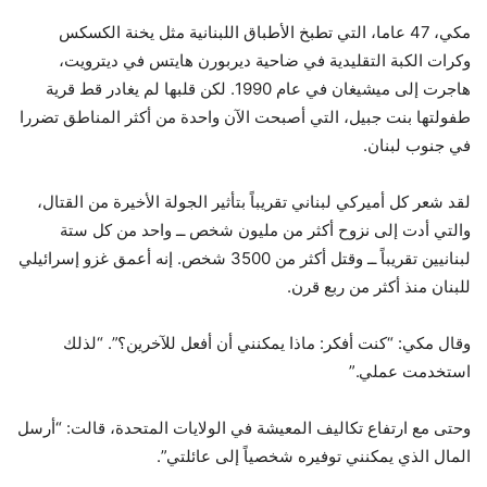
مكي، 47 عاما، التي تطبخ الأطباق اللبنانية مثل يخنة الكسكس
وكرات الكبة التقليدية في ضاحية ديربورن هايتس في ديترويت،
هاجرت إلى ميشيغان في عام 1990. لكن قلبها لم يغادر قط قرية
طفولتها بنت جبيل، التي أصبحت الآن واحدة من أكثر المناطق تضررا
في جنوب لبنان.
لقد شعر كل أميركي لبناني تقريباً بتأثير الجولة الأخيرة من القتال،
والتي أدت إلى نزوح أكثر من مليون شخص ــ واحد من كل ستة
لبنانيين تقريباً ــ وقتل أكثر من 3500 شخص. إنه أعمق غزو إسرائيلي
للبنان منذ أكثر من ربع قرن.
وقال مكي: “كنت أفكر: ماذا يمكنني أن أفعل للآخرين؟”. “لذلك
استخدمت عملي.”
وحتى مع ارتفاع تكاليف المعيشة في الولايات المتحدة، قالت: “أرسل
المال الذي يمكنني توفيره شخصياً إلى عائلتي”.