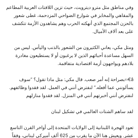
وفي مناطق مثل مترو ديترويت، حيث تزين اللافتات العربية المطاعم
والمقاهي والمخابز في شوارع الضواحي المزدحمة، غطى شعور
بالحزن المجتمع الذي أنهكته الحرب وهم يشاهدون الأزمة تتكشف
على بعد آلاف الأميال.
ومثل مكي، يعاني الكثيرون من الشعور بالذنب واليأس. ليس من
السهل مساعدة أحبائهم الذين لا يرغبون أو لا يستطيعون مغادرة
بلادهم ويواجهون أزمة اقتصادية متفاقمة.
â€‹‹بصراحة إنه أمر صعب. قال مكي: مثل ماذا تقول؟ “سوف
يسألونني عما أفعله.” لنفترض أنني في العمل. لقد فقدوا وظائفهم.
لنفترض أنني أخبرتهم أنني في المنزل. لقد فقدوا منازلهم
لقد ساهم الشتات العالمي في تشكيل لبنان
تعود الهجرة اللبنانية إلى الولايات المتحدة إلى أواخر القرن التاسع
عشر. ويعيش هنا الآن ما يقرب من 625 ألف أميركي لبناني، وفقاً