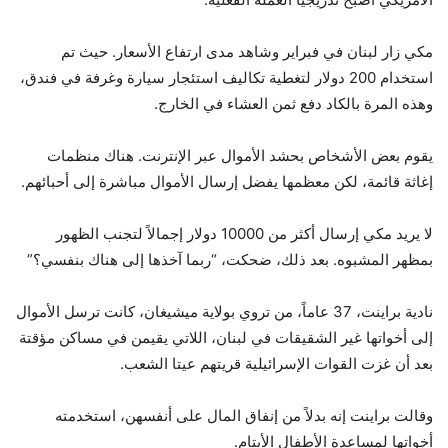
مكي زار لبنان في فبراير وشاهد مدى ارتفاع الأسعار. حيث تم
استخدام 200 دولار لتغطية تكاليف استئجار سيارة وغرفة في فندق،
وهذه المرة بالكاد دفع ثمن العشاء في الخارج.
يقوم بعض الأشخاص بحشد الأموال عبر الإنترنت. هناك منظمات
إغاثة قائمة، لكن معظمها يفضل إرسال الأموال مباشرة إلى أحبائهم.
لا يريد مكي إرسال أكثر من 10000 دولار إجمالاً لتجنب الظهور
بمظهر المشبوه. بعد ذلك، ضحكت، “ربما آخذها إلى هناك بنفسي؟”
نادية براينت، 37 عاماً، من تروي بولاية ميشيغان، كانت ترسل الأموال
إلى أخواتها غير الشقيقات في لبنان، اللاتي يقيمن في مساكن مؤقتة
بعد أن غزت القوات الإسرائيلية قريتهم عيتا الشعب.
وقالت براينت إنه بدلاً من إنفاق المال على أنفسهن، استخدمته
أخواتها لمساعدة الأطفال الأيتام.