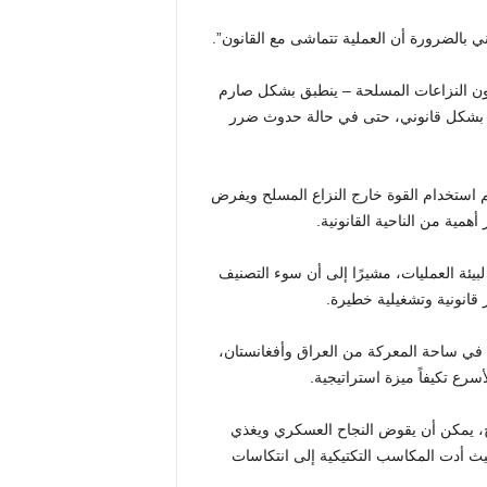
ني بالضرورة أن العملية تتماشى مع القانون”.
انون النزاعات المسلحة – ينطبق بشكل صارم
ة بشكل قانوني، حتى في حالة حدوث ضرر
م استخدام القوة خارج النزاع المسلح ويفرض
أهمية من الناحية القانونية.
ئة العمليات، مشيرًا إلى أن سوء التصنيف
قانونية وتشغيلية خطيرة.
لاري لويس CHMR بأنها نتاج التعلم في ساحة المعركة من العراق وأفغانستان،
سرع تكيفاً ميزة استراتيجية.
يح، يمكن أن يقوض النجاح العسكري ويغذي
يث أدت المكاسب التكتيكية إلى انتكاسات