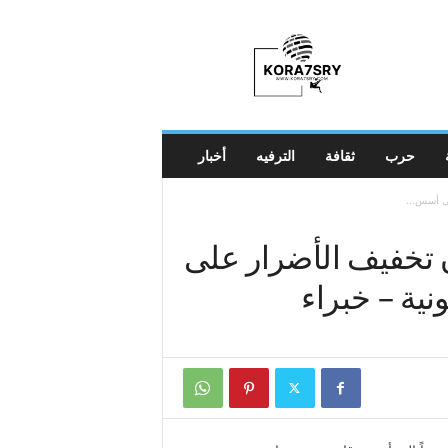
K
o
r
a
7
s
r
حرب
ثقافة
الترفيه
أخبار
y
لى أسس...
ن تخفيف الأضرار على
نية – خبراء