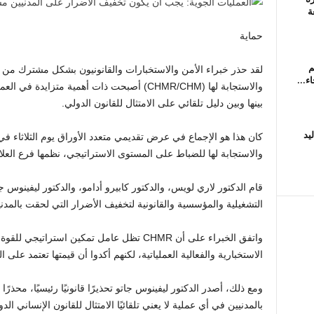
ة
حماية
م
لقد حذر خبراء الأمن والاستخبارات والقانونيون بشكل مشترك من أ
والاستجابة لها (CHMR/CHM) أصبحت ذات أهمية متزاي
بينها وبين دليل تلقائي على الامتثال للقانون الدولي.
يد
كان هذا هو الإجماع في عرض تقديمي متعدد الأوراق يوم الثلاثاء في
والاستجابة لها للضباط على المستوى الاستراتيجي، نظمها فرع العلا
قام الدكتور لاري لويس، والدكتور كابيرو أدامو، والدكتور ليفينوس ج
التشغيلية والمؤسسية والقانونية لتخفيف الأضرار التي لحقت بالمدن
واتفق الخبراء على أن CHMR تظل عامل تمكين است
الاستخبارية والفعالية العملياتية، لكنهم أكدوا أن قيمتها تعتمد عل
ومع ذلك، أصدر الدكتور ليفينوس جاتو تحذيرًا قانونيًا رئيسيًا، محذر
بالمدنيين في أي عملية لا يعني تلقائيًا الامتثال للقانون الإنساني ال