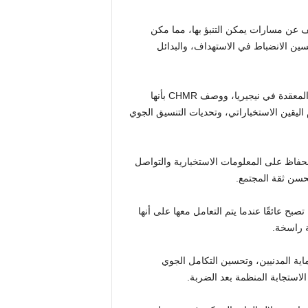
 حالة ضرر للمدنيين كشف عن مسارات يمكن التنبؤ بها، مما مكن
سين الانضباط في الاستهداف، والبدائل
في العرض الذي قدمه، ركز الدكتور كبيرو أدامو على البيئة الأمنية المعقدة في نيجيريا، ووصف CHMR بأنها
اليقين الاستخباراتي، وتحديات التنسيق الجوي
 أيضًا الحفاظ على المعلومات الاستخبارية والتواصل
يحسن ثقة المجتمع.
تصبح عائقًا عندما يتم التعامل معها على أنها
ة راسخة.
ية المدنيين، وتحسين التكامل الجوي
لاستجابة المنظمة بعد الضربة.