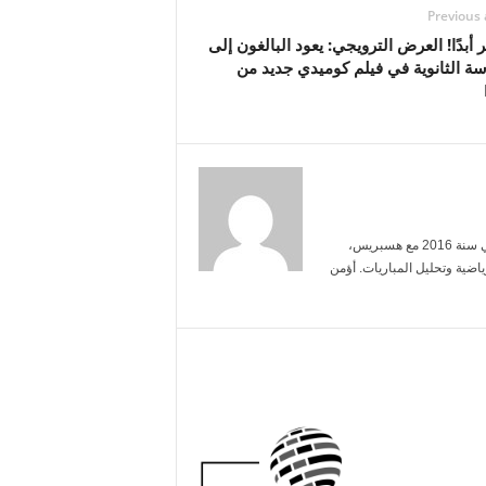
Previous 
ير أبدًا! العرض الترويجي: يعود البالغون إلى
ة الثانوية في فيلم كوميدي جديد من
أنا ياسمين بنعلي، خريجة الإعلام من جامعة محمد الخامس. بدأت العمل الصحفي سنة 2016 مع هسبريس،
ضية وتحليل المباريات. أؤمن