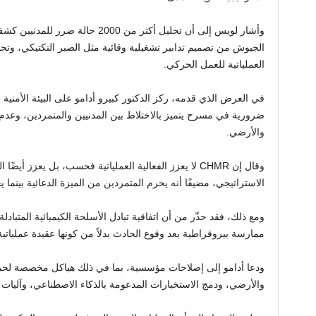
وأشار لويس إلى أن تحليل أكثر من 2000
الجيوش من تصميم تدابير تشغيلية وقائية مثل الصبر التكتيكي، وتح
العملياتية للعمل الحركي.
ضرورية في مسرح يتميز بالاختلاط بين المدنيين والمتمردين، وعدم 
والأرضي.
وقال إن CHMR لا يعزز الفعالية العملياتية فحسب، بل يعزز
الاستراتيجي، مضيفًا أنه يحرم المتمردين من الميزة الدعائية بينما 
ومع ذلك، فقد حذّر من أن اتفاقية تبادل الأسلحة الكيميائية المتبادلة 
ممارسة بيروقراطية بعد وقوع الحادث بدلاً من كونها عقيدة عملياتي
ودعا أدامو إلى إصلاحات مؤسسية، بما في ذلك هياكل مخصصة لحما
والأرضي، ودمج الاستخبارات المدعومة بالذكاء الاصطناعي، وآليات ا