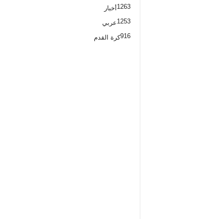
1263
أخبار
1253
عربي
916
كرة القدم