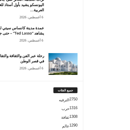
اليونسكو يشيد بأول أستاذ للغ
العربية...
6 أغسطس، 2026
عمدة مدينة كانساس سيتي ل
يشاهد “Ted Lasso” – حتى جاء...
6 أغسطس، 2026
رحلة عبر الفن والثقافة والتقال
في قصر الوطن
6 أغسطس، 2026
جميع الفئات
2750
الترفيه
1316
حرب
1308
ثقافة
1290
عالم