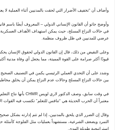
وأضاف أن “تخفيف الأضرار التي لحقت بالمدنيين أثناء العملية لا يع
وأوضح جاتو أن القانون الإنساني الدولي – المعروف أيضًا باسم ق
في حالات النزاع المسلح، حيث يمكن استهداف الأهداف العسكري
عرضي للمدنيين في ظل ظروف منظمة.
وعلى النقيض من ذلك، قال إن القانون الدولي لحقوق الإنسان يحك
قيودًا أكثر صرامة على القوة المميتة، مما يجعل أي وفاة مدنية أكثر 
وشدد على أن التحدي العملي الرئيسي يكمن في التصنيف الصحيح لبي
بين حالات النزاع المسلح وحالات عدم النزاع يمكن أن يخلق مخاطر 
في وقت سابق، وصف الدكتور 
معتبراً أن الحرب الحديثة هي “تنافس للتعلم” تكتسب فيه القوات الأ
وقال إن الضرر الذي يلحق بالمدنيين، إذا لم تتم إدارته بشكل صح
التمرد ويضعف الشرعية، مستشهداً بعمليات مثل الفلوجة كأمثلة ح
استراتيجية طويلة المدى.