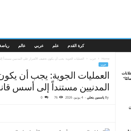
كرة القدم
علم
عربي
عالم
رياضة
Home
حرب
العمليات الجوية: يجب أن يكون تخفيف الأضرار على المدنيين مستنداً إ
حرب
العمليات الجوية: يجب أن يكو
 إعلانات
امًا”
المدنيين مستنداً إلى أسس قانو
By
ياسمين بنعلي
-
4 يونيو، 2026
76
0
ن
زة