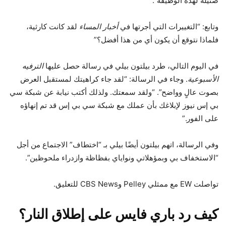
ضئيلة لهذه الوظيفة”.
وتابع: “التغييرات التي أجرتها في
أخبار المساء
لقد كانت كارثية،
فلماذا نتوقع أن يكون أي من هذا أفضل؟”
في اليوم التالي، طرد بيلتون بيلي في رسالة حصل عليها
الترفيه
الأسبوعية
. وجاء في الرسالة: “لقد جاء كراهيتك لمستقبل العرض
بصوت عالٍ وواضح”. “ولقد سمعتك. ولذلك أكتب نيابة عن شبكة سي
بي إس نيوز لإبلاغك بأن عملك مع شبكة سي بي إس قد تم إنهاؤه
على الفور.”
وفي الرسالة، اتهم بيلتون أيضًا بيلي بـ “اختطاف” الاجتماع من أجل
“الاستخفاف بي وبمؤهلاتي ونواياي بفظاظة وازدراء ملحوظين”.
تواصلت EW مع ممثلي Pelley وCBS News للتعليق.
كيف رد باري فايس على إطلاق النار؟