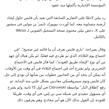
المؤسسة الإخبارية بأكملها منذ عقود
رد بيلي لاحقًا على التقارير السابقة التي تفيد بأن فايس حاول إيجاد
أرضية متساوية معه. كما أوردت
نيويورك تايمز’
بن مولين في منشور
على X، دحض بيلي محتوى نسخة التسجيل الصوتي لـ Weiss
بالكامل.
وقال بصراحة: “باري فايس تعرف أن ما قالته غير صحيح”. “في
اجتماع يوم الثلاثاء، الذي تم طردي فيه فعليًا، لم يكن هناك أي جهد
من أي نوع “لإيجاد طريق للعودة”، كما قال فايس في الاجتماع
التحريري. ولم يقترح أحد في اجتماع الثلاثاء في أي وقت من الأوقات
أنه يمكن أن يتخذ أي من الجانبين خطوات من شأنها أن تؤدي إلى حل.
كان فايس وتوم سيبروفسكي معاديين بشكل علني منذ البداية. تم
رفع “إطلاق النار” بواسطة Cibrowski في أول 15 ثانية. ولم يقترح
أي مسؤول تنفيذي في شبكة سي بي إس، في أي وقت، طريقًا
للعودة. إن القول بذلك الآن هو أمر مخادع. وهم يعرفون ذلك