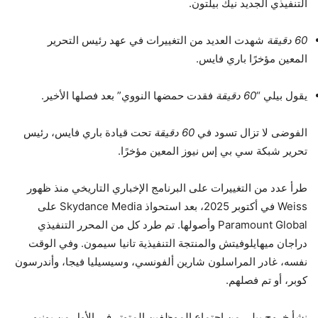
التنفيذي الجديد نيك بيلتون.
60 دقيقة
شهدت العديد من التغييرات في عهد رئيس التحرير
المعين مؤخرًا باري فايس.
يقول بيلي “
60 دقيقة
فقدت حمضها النووي” بعد فصلها الأخير.
الفوضى لا تزال تسود في
60 دقيقة
تحت قيادة باري فايس، رئيس
تحرير شبكة سي بي إس نيوز المعين مؤخرًا.
طرأ عدد من التغييرات على البرنامج الإخباري التاريخي منذ ظهور
Weiss في أكتوبر 2025، بعد استحواذ Skydance Media على
Paramount Global وأصولها. تم طرد كل من المحرر التنفيذي
دراجان ميهايلوفيتش والمنتجة التنفيذية تانيا سيمون. وفي الوقت
نفسه، غادر المراسلون شارين ألفونسي، وسيسيليا فيجا، وأندرسون
كوبر، أو تم فصلهم.
نشأ خروج بيلي من اجتماع الموظفين المتوتر في الأول من يونيو،