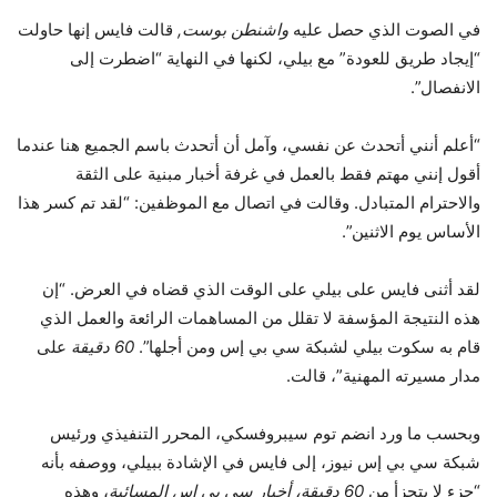
في الصوت الذي حصل عليه
واشنطن بوست
,
قالت فايس إنها حاولت
“إيجاد طريق للعودة” مع بيلي، لكنها في النهاية “اضطرت إلى
الانفصال”.
“أعلم أنني أتحدث عن نفسي، وآمل أن أتحدث باسم الجميع هنا عندما
أقول إنني مهتم فقط بالعمل في غرفة أخبار مبنية على الثقة
والاحترام المتبادل. وقالت في اتصال مع الموظفين: “لقد تم كسر هذا
الأساس يوم الاثنين”.
لقد أثنى فايس على بيلي على الوقت الذي قضاه في العرض. “إن
هذه النتيجة المؤسفة لا تقلل من المساهمات الرائعة والعمل الذي
قام به سكوت بيلي لشبكة سي بي إس ومن أجلها”.
60 دقيقة
على
مدار مسيرته المهنية”، قالت.
وبحسب ما ورد انضم توم سيبروفسكي، المحرر التنفيذي ورئيس
شبكة سي بي إس نيوز، إلى فايس في الإشادة ببيلي، ووصفه بأنه
“جزء لا يتجزأ من
60 دقيقة، أخبار سي بي إس المسائية
، وهذه