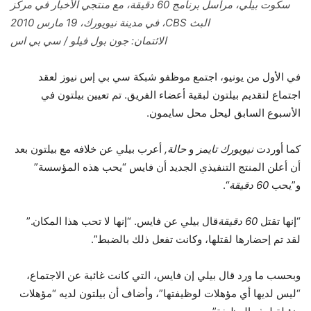
سكوت بيلي، مراسل برنامج 60 دقيقة، مع منتجي الأخبار في مركز
البث CBS، في مدينة نيويورك، 19 مارس 2010
الائتمان: جون بول فيلو / سي بي اس
في الأول من يونيو، اجتمع موظفو شبكة سي بي إس نيوز لعقد
اجتماع لتقديم بيلتون لبقية أعضاء الفريق. تم تعيين بيلتون في
الأسبوع السابق ليحل محل سايمون.
كما أوردت
نيويورك تايمز
و
حالة
,
أعرب بيلي عن خلافه مع بيلتون بعد
أن أعلن المنتج التنفيذي الجديد أن فايس “يحب هذه المؤسسة”
و”يحب
60 دقيقة
“.
“إنها تقتل
60 دقيقة
قال بيلي عن فايس. “إنها لا تحب هذا المكان.”
لقد تم إحضارها لقتلها، وكانت تفعل ذلك بالضبط”.
وبحسب ما ورد قال بيلي إن فايس، التي كانت غائبة عن الاجتماع،
“ليس لديها أي مؤهلات لوظيفتها”، وأضاف أن بيلتون لديه “مؤهلات