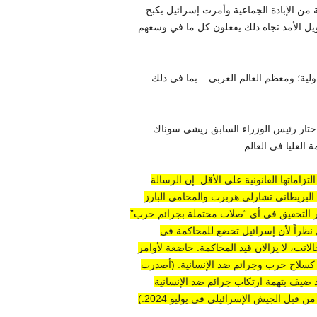
 من الإبادة الجماعية وأمرت إسرائيل بكبح
يل الأمد تجاه ذلك
يفعلون كل ما في وسعهم
ولية؛ ومعظم العالم الغربي – بما في ذلك
اختار رئيس الوزراء السابق ريشي سوناك
 العليا في العالم.
تزاماتها القانونية على الأقل. إن الرسالة
 البريطاني تشارلي هربرت والمحامي البارز
 التحقيق في أي “صلات محتملة بجرائم حرب”
 نظراً لأن إسرائيل تخضع للمحاكمة في
انت، لا يزالان قيد المحاكمة.
خاضعة لأوامر
يع كسلاح حرب وجرائم ضد الإنسانية. (أصدرت
د ضيف بتهمة ارتكاب جرائم ضد الإنسانية
من قبل الجيش الإسرائيلي في يوليو 2024.)