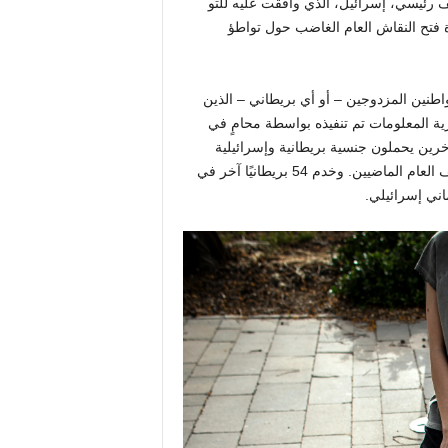
رئيسي، إسرائيل، الذي وافقت عليه للتو
 وإعادة فتح النقاش العام الغاضب حول تواطؤ
اطنين المزدوجين – أو أي بريطاني – الذين
ية المعلومات
تم تنفيذه بواسطة محامٍ في
1686 بريطانيًا إسرائيليًا و383 شخصًا آخرين يحملون جنسية بريطانية وإسرائيلية
وجنسية أخرى في القوات المسلحة الإسرائيلية خلال العامين ونصف العام الماضيين. وخدم 54 بريطانيًا آخر في
ماني إسرائيلي.