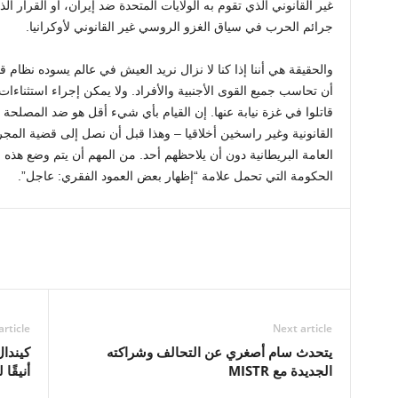
غير القانوني الذي تقوم به الولايات المتحدة ضد إيران، أو القرار
جرائم الحرب في سياق الغزو الروسي غير القانوني لأوكرانيا.
والحقيقة هي أننا إذا كنا لا نزال نريد العيش في عالم يسوده نظام 
أن تحاسب جميع القوى الأجنبية والأفراد. ولا يمكن إجراء استثناءات 
قاتلوا في غزة نيابة عنها. إن القيام بأي شيء أقل هو ضد المصلحة 
القانونية وغير راسخين أخلاقيا – وهذا قبل أن نصل إلى قضية المجر
العامة البريطانية دون أن يلاحظهم أحد. من المهم أن يتم وضع هذه 
الحكومة التي تحمل علامة “إظهار بعض العمود الفقري: عاجل”.
article
Next article
يتحدث سام أصغري عن التحالف وشراكته
كيندال
الجديدة مع MISTR
أنيقًا