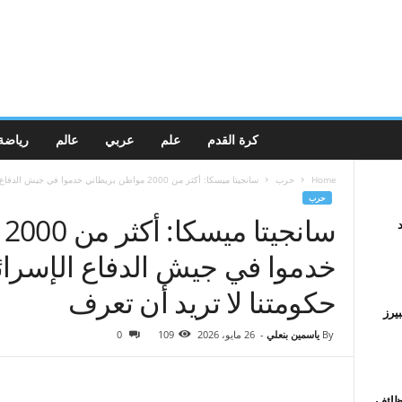
كرة القدم
علم
عربي
عالم
رياضة
Home
حرب
سانجيتا ميسكا: أكثر من 2000 مواطن بريطاني خدموا في جيش الدفاع الإسرائيلي...
حرب
س
خدموا في جيش الدفاع الإسرائ
حكومتنا لا تريد أن تعرف
يرز
By
ياسمين بنعلي
-
26 مايو، 2026
109
0
ظائف