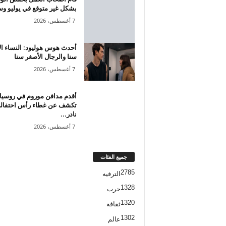
بشكل غير متوقع في يوليو وس
7 أغسطس، 2026
أحدث هوس هوليود: النساء الأ
سنا والرجال الأصغر سنا
7 أغسطس، 2026
أقدم مدافن موروم في روسيا
تكشف عن غطاء رأس احتفال
نادر...
7 أغسطس، 2026
جميع الفئات
2785
الترفيه
1328
حرب
1320
ثقافة
1302
عالم