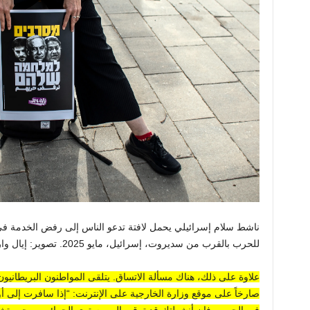
ناشط سلام إسرائيلي يحمل لافتة تدعو الناس إلى رفض الخدمة ف
للحرب بالقرب من سديروت، إسرائيل، مايو 2025. تصوير: إيال وارشافسكي / جيتي
علاوة على ذلك، هناك مسألة الاتساق. يتلقى المواطنون البريطانيون ا
صارخاً على موقع وزارة الخارجية على الإنترنت: “إذا سافرت إلى أو