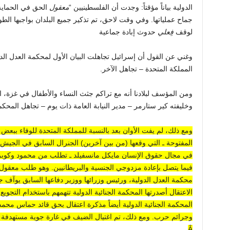
الدولية بياناً مؤقتاً: وجدت أن الفلسطينيين “
معقول
الحق في الحماية
جماح عملياتها. وفي وقت لاحق، تم تذكير جميع البلدان بواجبها الطو
لوقف
فِعلي
حدوث إبادة جماعية
وغني عن القول أن إسرائيل تجاهلت البيان الأول لمحكمة العدل الد
المملكة المتحدة –
تجاهل الآخر
.
ومن المؤسف لبلادنا أنه مع تراكم جثث النساء والأطفال في غزة، 
وخليفته كير ستارمر – مدير النيابة العامة ذات يوم – تجاهل المحكمة
ومع ذلك، لم يفت الأوان بعد بالنسبة للمملكة المتحدة للوفاء ببعض ال
المفتوحة ـ التي وقعها (من بين آخرين) الجنرال السابق في الجيش
في مجال حقوق الإنسان مايكل مانسفيلد ـ تطلب من محمود وكوبر
فيما يتصل بإعادة مزدوجي الجنسية والبريطانيين. وهو طلب معقول
محكمة العدل الدولية، ورئيس وزرائها ووزير دفاعها السابق يوآف جال
الاعتقال
أصدرتها المحكمة الجنائية الدولية تتهمهم باستخدام التجو
المحكمة الجنائية الدولية أيضاً مذكرة اعتقال بحق قائد حماس محم
وجرائم حرب. ومع ذلك، تم اغتيال الضيف
في غارة جوية مستهدفة
Â