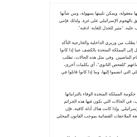
ا معقولة، ويمكن تلبيتها بسهولة، ومن شأنها
علق بالهجوم الإسرائيلي على غزة. ولذلك فإنني
يه: “مثير للجدل للغاية: ادفنه”.
يطلب من وزيري الداخلية والخارجية التأكد
ل إلى المملكة المتحدة بالكشف عما إذا كانوا
ام الماضيين. وفي مثل هذه الحالات، تطلب
اعهم “للفحص الثانوي”، أي بكلمات أخرى،
تي انضموا إليها، وما إذا كانوا قاتلوا في
لة، التي نظمتها منظمة Declassifed UK وICJP، من حكومة المملكة المتحدة الوفاء بالتزاماتها
في الحالات التي تكون فيها هذه الجرائم
في جيش الدفاع الإسرائيلي. وإذا كانت هناك أدلة كافية، فإن
عة الملاحقات القضائية بموجب القانون المحلي