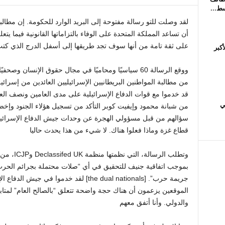
ط...
لقد وصلت للتو رسالة مفتوحة إلى البريد الوارد للحكومة. إن مطالبه
أن تساعد المملكة المتحدة على الوفاء بالتزاماتها القانونية فيما يت
على ثقة تامة من أنها سوف تجد طريقها إلى أسفل الدرج الذي كتب عل
كبر
ووقع الرسالة 60 سياسيًا ومحاميًا في مجال حقوق الإنسان وصحفيًا
من مطالبة المواطنين البريطانيين الإسرائيليين العائدين من إسرائي
قد خدموا مع قوات الدفاع الإسرائيلية على مدى العامين ونصف الع
ي
من شبانة محمود وإيفيت كوبر التأكد من تسجيل هؤلاء الجنود وإخض
سؤالهم من قبل مسؤولي الهجرة عن وحدات جيش الدفاع الإسرائيلي ال
قطاع غزة وماذا فعلوا هناك. لا شيء من هذا يحدث حاليا
وتطلب الرسا
بموجب اتفاقية جنيف للتحقيق في أي “صلات محتملة بجرائم الحرب، 
جريمة حرب”. [the dual nationals] لقد خدموا 
الموقعين يزعمون أن هناك حجة واضحة تتعلق “بالصالح العام” لمتاب
والدولي. وأنا أتفق معهم