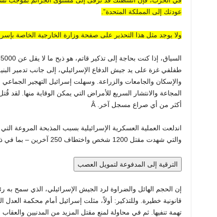
في الحرب، فإن أنشطتك قد ترقى إلى مستوى الجرائم بموجب تشري
عودتك إلى المملكة المتحدة”.
ولا يوجد مثل هذا التحذير على صفحة وزارة الخارجية الخاصة بإسرا
السياق، إذا كنت بحاجة إلى تذكير قاتم، هو ذبح ما لا يقل عن 75000 فلسطيني، بما في ذلك أكثر من
طفل
في غزة على يد جيش الدفاع الإسرائيلي، إلى جانب تدمير البني
المجاعة والانتشار السريع للأمراض التي يمكن الوقاية منها. لقد قُ
أكثر من أي صراع مسجل آخر. Â
والتي شهدت مقتل 1200 شخص واختطاف 250 آخرين – بما في ذلك أطفال – واحتجازهم في الأنفاق.
الترقية إلى المدفوعة لتمويل العصب
إن الحجم الهائل والضراوة لرد الجيش الإسرائيلي، الذي سمح به رئيس
قانونية خطيرة. وللتذكير: أولاً، مثلت إسرائيل أمام محكمة العدل الد
تهمة تنفيها. ثم في محاولة لمنع مقتل المزيد من المدنيين والعق