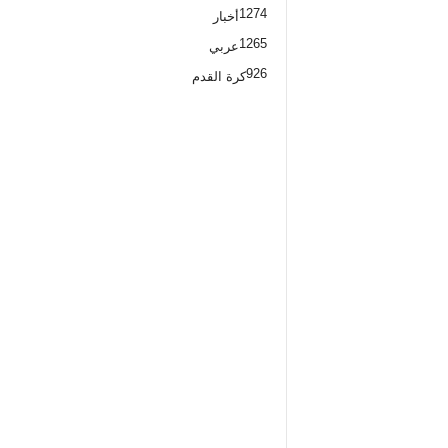
1274
أخبار
1265
عربي
926
كرة القدم