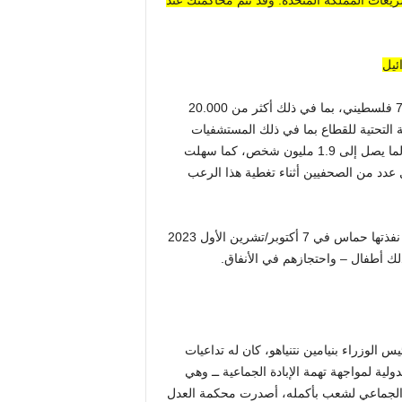
عات المملكة المتحدة. وقد تتم محاكمتك عند
ئيل
20.000
ة التحتية للقطاع بما في ذلك المستشفيات
والإسكان والجامعات والزراعة. وسهلت إسرائيل التهجير الجماعي لما يصل إلى 1.9 مليون شخص، كما سهلت
تل عدد من الصحفيين أثناء تغطية هذا الرعب
اندلعت العملية العسكرية الإسرائيلية بسبب المذبحة المروعة التي نفذتها حماس في 7 أكتوبر/تشرين الأول 2023
 الوزراء بنيامين نتنياهو، كان له تداعيات
ولية لمواجهة تهمة الإبادة الجماعية ــ وهي
اب الجماعي لشعب بأكمله، أصدرت محكمة العدل