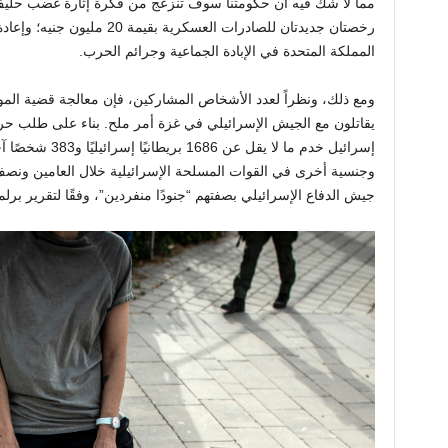
مما لا شك فيه أن حكومتنا سوف تنزعج من فكرة إثارة غضب حليف 
رخصتان جديدتان للصادرات العسكرية
بقيمة 20 مليون جنيه؛
المملكة المتحدة في الإبادة الجماعية وجرائم الحرب.
ومع ذلك، ونظراً لعدد الأشخاص المشاركين، فإن معالجة قضية المو
يقاتلون مع الجيش الإسرائيلي في غزة أمر ملح. بناء على طلب حر
إسرائيل
خدم ما لا يقل عن 
جيش الدفاع الإسرائيلي بصفتهم “جنودًا منفردين”، وفقًا لتقرير برل