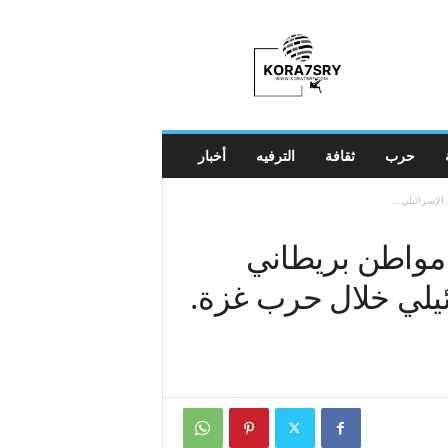
K
o
r
a
7
s
r
حرب
ثقافة
الترفيه
أخبار
y
انجيتا ميسكا: أكثر من 2000 مواطن بريطاني
يلي خلال حرب غزة.