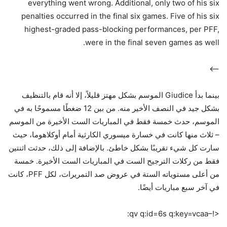
everything went wrong. Additional, only two of his six
penalties occurred in the final six games. Five of his six
highest-graded pass-blocking performances, per PFF,
were in the final seven games as well.
–>
بينما بدأ Giudice الموسم بشكل مهتز قليلاً، إلا أنه قام بالتنظيف
بشكل جيد في النصف الأخير منه. من بين 12 ضغطًا مسموحًا به في
الموسم، حدث خمسة فقط في المباريات الست الأخيرة من الموسم
– ثلاث منها كانت في خسارة ميسوري الكارثية أمام أوكلاهوما، حيث
سارت كل شيء تقريبًا بشكل خاطئ. بالإضافة إلى ذلك، حدثت اثنتين
فقط من ركلات الترجيح الست في المباريات الست الأخيرة. خمسة
من أعلى مستوياته الستة في عروض صد التمريرات، لكل PFF، كانت
في آخر سبع مباريات أيضًا.
<!–qv q:id=6s q:key=vcaa: