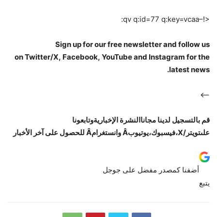
<!–qv q:id=77 q:key=vcaa:
Sign up for our free
newsletter
and follow us
on
Twitter/X
,
Facebook
,
YouTube
and
Instagram
for the
latest news.
–>
قم بالتسجيل لدينا مجانا
النشرة الإخبارية
وتابعونا
على
تويتر/X
،
فيسبوك
،
يوتيوب
Â و
انستغرام
Â للحصول على آخر الأخبار
أضفنا كمصدر مفضل على
جوجل
يتبع