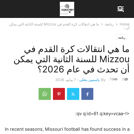
Home
رياضة
ما هي انتقالات كرة القدم في Mizzou للسنة الثانية التي يمكن
أن...
رياضة
ما هي انتقالات كرة القدم في
Mizzou للسنة الثانية التي يمكن
أن تحدث في عام 2026؟
78
0
By
ياسمين بنعلي
-
7 يوليو، 2026
<!–qv q:id=61 q:key=vcaa:
In recent seasons, Missouri football has found success in a