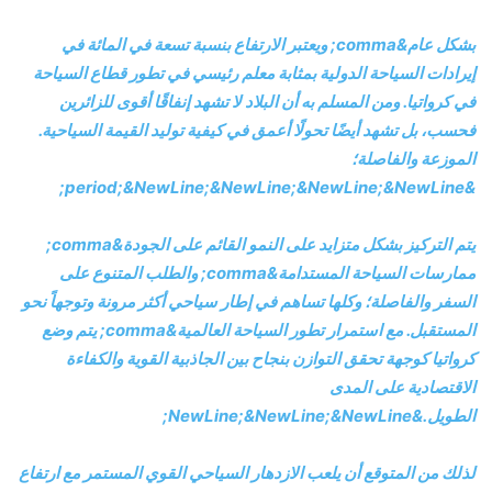
بشكل عام&comma; ويعتبر الارتفاع بنسبة تسعة في المائة في
إيرادات السياحة الدولية بمثابة معلم رئيسي في تطور قطاع السياحة
في كرواتيا. ومن المسلم به أن البلاد لا تشهد إنفاقًا أقوى للزائرين
فحسب، بل تشهد أيضًا تحولًا أعمق في كيفية توليد القيمة السياحية.
الموزعة والفاصلة؛
&period;&NewLine;&NewLine;&NewLine;&NewLine;
يتم التركيز بشكل متزايد على النمو القائم على الجودة&comma;
ممارسات السياحة المستدامة&comma; والطلب المتنوع على
السفر والفاصلة؛ وكلها تساهم في إطار سياحي أكثر مرونة وتوجهاً نحو
المستقبل. مع استمرار تطور السياحة العالمية&comma; يتم وضع
كرواتيا كوجهة تحقق التوازن بنجاح بين الجاذبية القوية والكفاءة
الاقتصادية على المدى
الطويل.&NewLine;&NewLine;&NewLine;
لذلك من المتوقع أن يلعب الازدهار السياحي القوي المستمر مع ارتفاع