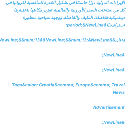
الإيرادات الدولية دورًا حاسمًا في تشكيل القدرة التنافسية لكرواتيا في
كل من صناعات السفر الأوروبية والعالمية. تعزيز مكانتها باعتبارها
ديناميكية&فاصلة؛ التكيف والفاصلة. ووجهة سياحية متطورة
استراتيجيًا&period;&NewLine;
إعلان&&num;13&semi;&NewLine;&&num;13&&NewLine;
&&num;13;&NewLine;
&NewLine;
&NewLine;
Tags&colon;
Croatia&comma;
Europe&comma;
Travel
News
Advertisement
&NewLine;