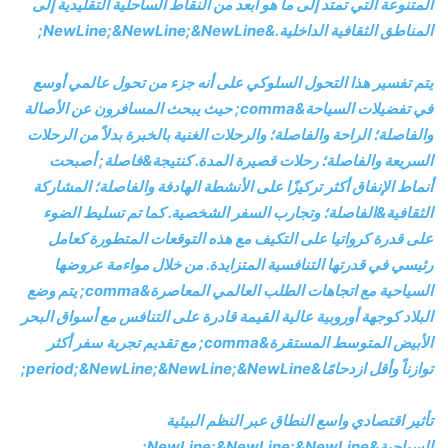
المتنوعة التي تمتد إلى ما هو أبعد من النقاط الساحلية التقليدية إلى
المناطق الثقافية الداخلية.&NewLine;&NewLine;&NewLine;
يتم تفسير هذا التحول السلوكي على أنه جزء من تحول عالمي أوسع
في تفضيلات السياحة&comma; حيث يبحث المسافرون عن الأصالة
والفاصلة؛ الراحة والفاصلة؛ والرحلات الغنية بالخبرة بدلاً من الرحلات
السريعة والفاصلة؛ رحلات قصيرة المدة. كنتيجة&فاصلة; أصبحت
أنماط الإنفاق أكثر تركيزًا على الأنشطة الهادفة والفاصلة؛ المشاركة
الثقافية&الفاصلة؛ وتجارب السفر الشخصية. كما تم تسليط الضوء
على قدرة كرواتيا على التكيف مع هذه التوقعات المتطورة كعامل
رئيسي في قدرتها التنافسية المتزايدة. من خلال مواءمة عروضها
السياحية مع اتجاهات الطلب العالمي المعاصرة&comma; يتم وضع
البلاد كوجهة أوروبية عالية القيمة قادرة على التنافس مع أسواق البحر
الأبيض المتوسط ​​​​المستقرة&comma; مع تقديم تجربة سفر أكثر
توازناً وأقل ازدحامًا&period;&NewLine;&NewLine;&NewLine;
تأثير اقتصادي واسع النطاق عبر النظم البيئية
السياحية&NewLine;&NewLine;&NewLine;