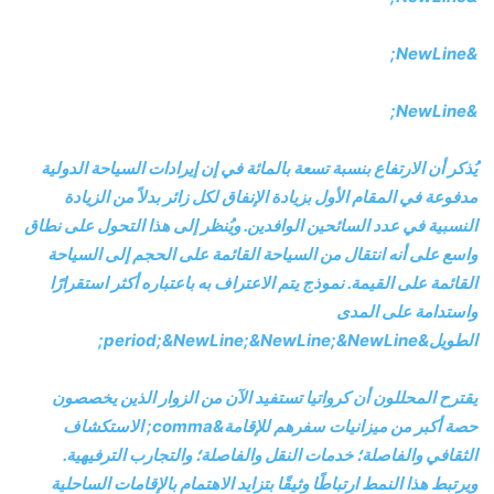
&NewLine;
&NewLine;
يُذكر أن الارتفاع بنسبة تسعة بالمائة في إن إيرادات السياحة الدولية
مدفوعة في المقام الأول بزيادة الإنفاق لكل زائر بدلاً من الزيادة
النسبية في عدد السائحين الوافدين. ويُنظر إلى هذا التحول على نطاق
واسع على أنه انتقال من السياحة القائمة على الحجم إلى السياحة
القائمة على القيمة. نموذج يتم الاعتراف به باعتباره أكثر استقرارًا
واستدامة على المدى
الطويل&period;&NewLine;&NewLine;&NewLine;
يقترح المحللون أن كرواتيا تستفيد الآن من الزوار الذين يخصصون
حصة أكبر من ميزانيات سفرهم للإقامة&comma; الاستكشاف
الثقافي والفاصلة؛ خدمات النقل والفاصلة؛ والتجارب الترفيهية.
ويرتبط هذا النمط ارتباطًا وثيقًا بتزايد الاهتمام بالإقامات الساحلية