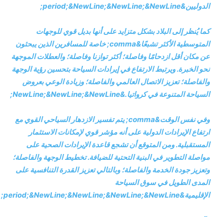
الدوليين&period;&NewLine;&NewLine;&NewLine;
كما يُنظر إلى البلاد بشكل متزايد على أنها بديل قوي للوجهات
المتوسطية الأكثر تشبعًا&comma; خاصة للمسافرين الذين يبحثون
عن مكان أقل ازدحامًا وفاصلة؛ أكثر توازنا وفاصلة؛ والعطلات الموجهة
نحو الخبرة. ويرتبط الارتفاع في إيرادات السياحة بتحسين رؤية الوجهة
والفاصلة؛ تعزيز الاتصال العالمي والفاصلة؛ وزيادة الوعي بعروض
السياحة المتنوعة في كرواتيا.&NewLine;&NewLine;&NewLine;
وفي نفس الوقت&comma; يتم تفسير الازدهار السياحي القوي مع
ارتفاع الإيرادات الدولية على أنه مؤشر قوي لإمكانات الاستثمار
المستقبلية. ومن المتوقع أن تشجع قاعدة الإيرادات الصحية على
مواصلة التطوير في البنية التحتية للضيافة. تخطيط الوجهة والفاصلة؛
وتعزيز جودة الخدمة والفاصلة؛ وبالتالي تعزيز القدرة التنافسية على
المدى الطويل في سوق السياحة
الإقليمية&period;&NewLine;&NewLine;&NewLine;&NewLine;