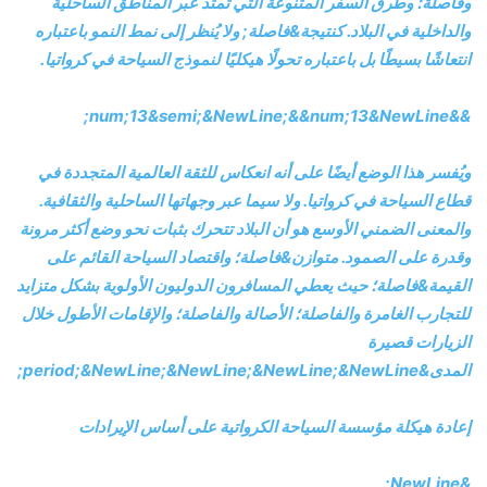
وفاصلة؛ وطرق السفر المتنوعة التي تمتد عبر المناطق الساحلية
والداخلية في البلاد. كنتيجة&فاصلة; ولا يُنظر إلى نمط النمو باعتباره
انتعاشًا بسيطًا بل باعتباره تحولًا هيكليًا لنموذج السياحة في كرواتيا.
&&num;13&NewLine;
&&num;13&semi;&NewLine;
ويُفسر هذا الوضع أيضًا على أنه انعكاس للثقة العالمية المتجددة في
قطاع السياحة في كرواتيا. ولا سيما عبر وجهاتها الساحلية والثقافية.
والمعنى الضمني الأوسع هو أن البلاد تتحرك بثبات نحو وضع أكثر مرونة
وقدرة على الصمود. متوازن&فاصلة؛ واقتصاد السياحة القائم على
القيمة&فاصلة؛ حيث يعطي المسافرون الدوليون الأولوية بشكل متزايد
للتجارب الغامرة والفاصلة؛ الأصالة والفاصلة؛ والإقامات الأطول خلال
الزيارات قصيرة
المدى&period;&NewLine;&NewLine;&NewLine;&NewLine;
إعادة هيكلة مؤسسة السياحة الكرواتية على أساس الإيرادات
&NewLine;