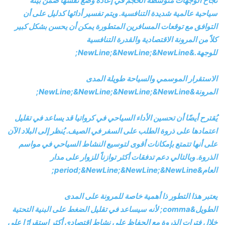
نجاح الوجهات متوسطة الحجم في إعادة وضع نفسها ضمن بيئة
سياحية عالمية شديدة التنافسية. ويتم تفسير أدائها كدليل على أن
التوافق مع توقعات المسافرين المتطورة يمكن أن يحسن بشكل كبير
كلاً من المرونة الاقتصادية والقدرة التنافسية
للوجهة.&NewLine;&NewLine;&NewLine;
الاستقرار الموسمي والسياحة طويلة المدى
المرونة&NewLine;&NewLine;&NewLine;&NewLine;
يُقترح أيضًا أن تحسين الأداء السياحي في كرواتيا قد يساعد في تقليل
اعتمادها على ذروة الطلب على السفر في الصيف. يُنظر إلى البلاد الآن
على أنها تتمتع بإمكانات أقوى لتوسيع النشاط السياحي في مواسم
الذروة. وبالتالي دعم تدفقات أكثر توازناً للزوار على مدار
العام&period;&NewLine;&NewLine;&NewLine;
يعتبر هذا التطور ذا أهمية خاصة للمرونة على المدى
الطويل&comma; لأنه سيساعد في تقليل الضغط على البنية التحتية
خلال فترات الذروة مع الحفاظ على نشاط اقتصادي أكثر استقرارًا على