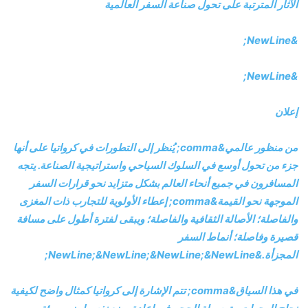
الآثار المترتبة على تحول صناعة السفر العالمية
&NewLine;
&NewLine;
إعلان
من منظور عالمي&comma; يُنظر إلى التطورات في كرواتيا على أنها
جزء من تحول أوسع في السلوك السياحي واستراتيجية الصناعة. يتجه
المسافرون في جميع أنحاء العالم بشكل متزايد نحو قرارات السفر
الموجهة نحو القيمة&comma; إعطاء الأولوية للتجارب ذات المغزى
والفاصلة؛ الأصالة الثقافية والفاصلة؛ ويبقى لفترة أطول على مسافة
قصيرة وفاصلة؛ أنماط السفر
المجزأة.&NewLine;&NewLine;&NewLine;&NewLine;
في هذا السياق&comma; تتم الإشارة إلى كرواتيا كمثال واضح لكيفية