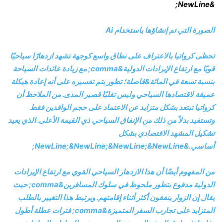
&NewLine;
الصورة التي تم إنشاؤها باستخدام Ai
تحظى كرواتيا بالاعتراف على نطاق واسع كوجهة تشهد ازدهارًا سياحيًا
قويًا مع ارتفاع الإيرادات الدولية&comma; مع زيادة عائدات السياحة
بنسبة تسعة في المائة&فاصلة؛ تطور يتم تفسيره على أنه إعادة هيكلة
عميقة لاقتصادها السياحي وليس تقلبًا قصير المدى. من الملاحظ أن
كرواتيا تبتعد بشكل متزايد عن الاعتماد على حجم الوافدين فقط
وتستفيد بدلاً من ذلك من الإنفاق السياحي ذي القيمة الأعلى. الذي يعيد
تشكيل المشهد الاقتصادي بشكل
أساسي.
&NewLine;&NewLine;&NewLine;&NewLine;
من المفهوم أيضًا أن هذا الازدهار السياحي القوي مع ارتفاع الإيرادات
الدولية مدفوع بتطور ملحوظ في سلوك المسافرين&comma; حيث
يقال إن الزوار ينفقون أكثر أثناء إقامتهم. ويرتبط هذا التغيير بالطلب
المتزايد على تجارب السفر المتميزة&comma; فترات عطلة أطول