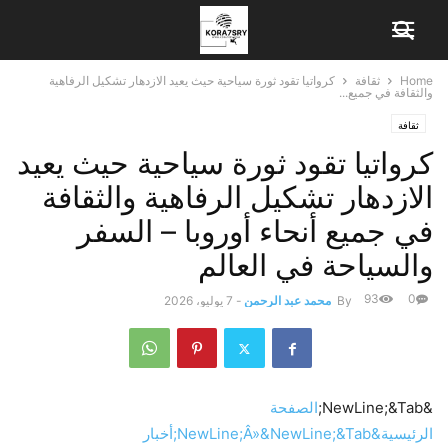
Home
ثقافة
كرواتيا تقود ثورة سياحية حيث يعيد الازدهار تشكيل الرفاهية
والثقافة في جميع...
ثقافة
كرواتيا تقود ثورة سياحية حيث يعيد
الازدهار تشكيل الرفاهية والثقافة
في جميع أنحاء أوروبا – السفر
والسياحة في العالم
93
0
By
محمد عبد الرحمن
-
7 يوليو، 2026
&NewLine;&Tab;
الصفحة
الرئيسية&NewLine;
&NewLine;&Tab;
Â»
أخبار