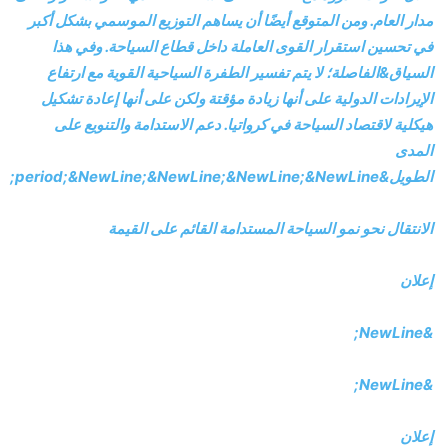
مدار العام. ومن المتوقع أيضًا أن يساهم التوزيع الموسمي بشكل أكبر
في تحسين استقرار القوى العاملة داخل قطاع السياحة. وفي هذا
السياق&الفاصلة؛ لا يتم تفسير الطفرة السياحية القوية مع ارتفاع
الإيرادات الدولية على أنها زيادة مؤقتة ولكن على أنها إعادة تشكيل
هيكلية لاقتصاد السياحة في كرواتيا. دعم الاستدامة والتنويع على
المدى
الطويل&period;&NewLine;&NewLine;&NewLine;&NewLine;
الانتقال نحو نمو السياحة المستدامة القائم على القيمة
إعلان
&NewLine;
&NewLine;
إعلان