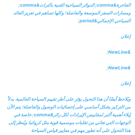
الفاخرة&comma; الدوائر السياحية الغنية بالتراث&comma;
ومسارات السفر الموسعة والفاصلة؛ وكلها تساهم في تعزيز العائد
السياحي الإجمالي&period;
إعلان
&NewLine;
&NewLine;
إعلان
ويُلاحظ أيضًا أن هذا التحول يؤثر على أطر تقييم السياحة العالمية. بدلاً
من التركيز بشكل أساسي على إحصائيات الوصول والفاصلة؛ يتم الآن
إيلاء أهمية أكبر لمقاييس الإيرادات لكل زائر&comma; خاصة في
الوجهات التي تعاني من تقلبات موسمية قوية مثل كرواتيا. ويُنظر إلى
هذا التحول على أنه تطور مهم في معايير قياس السياحة