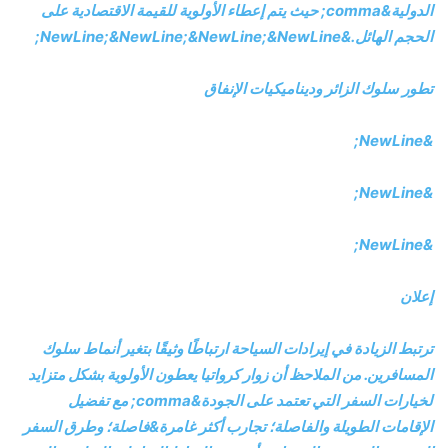
الدولية&comma; حيث يتم إعطاء الأولوية للقيمة الاقتصادية على
الحجم الهائل.&NewLine;&NewLine;&NewLine;&NewLine;
تطور سلوك الزائر وديناميكيات الإنفاق
&NewLine;
&NewLine;
&NewLine;
إعلان
ترتبط الزيادة في إيرادات السياحة ارتباطًا وثيقًا بتغير أنماط سلوك
المسافرين. من الملاحظ أن زوار كرواتيا يعطون الأولوية بشكل متزايد
لخيارات السفر التي تعتمد على الجودة&comma; مع تفضيل
الإقامات الطويلة والفاصلة؛ تجارب أكثر غامرة&فاصلة؛ وطرق السفر