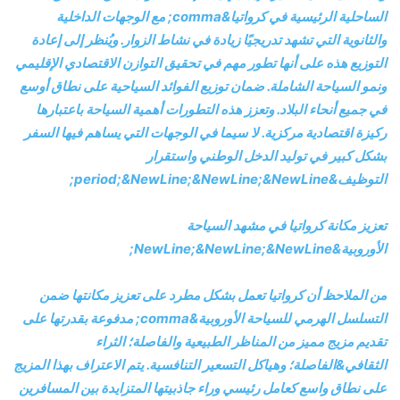
الساحلية الرئيسية في كرواتيا&comma; مع الوجهات الداخلية
والثانوية التي تشهد تدريجيًا زيادة في نشاط الزوار. ويُنظر إلى إعادة
التوزيع هذه على أنها تطور مهم في تحقيق التوازن الاقتصادي الإقليمي
ونمو السياحة الشاملة. ضمان توزيع الفوائد السياحية على نطاق أوسع
في جميع أنحاء البلاد. وتعزز هذه التطورات أهمية السياحة باعتبارها
ركيزة اقتصادية مركزية. لا سيما في الوجهات التي يساهم فيها السفر
بشكل كبير في توليد الدخل الوطني واستقرار
التوظيف&period;&NewLine;&NewLine;&NewLine;
تعزيز مكانة كرواتيا في مشهد السياحة
الأوروبية&NewLine;&NewLine;&NewLine;
من الملاحظ أن كرواتيا تعمل بشكل مطرد على تعزيز مكانتها ضمن
التسلسل الهرمي للسياحة الأوروبية&comma; مدفوعة بقدرتها على
تقديم مزيج مميز من المناظر الطبيعية والفاصلة؛ الثراء
الثقافي&الفاصلة؛ وهياكل التسعير التنافسية. يتم الاعتراف بهذا المزيج
على نطاق واسع كعامل رئيسي وراء جاذبيتها المتزايدة بين المسافرين