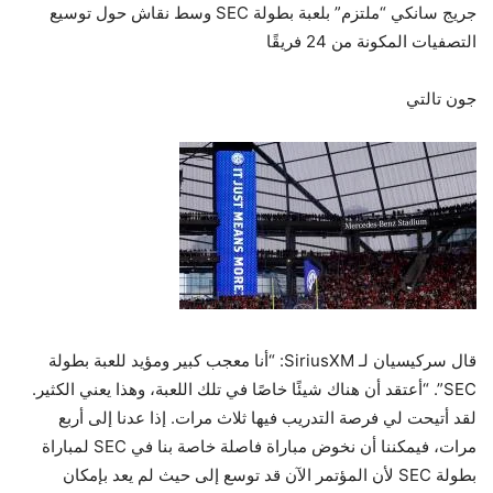
جريج سانكي “ملتزم” بلعبة بطولة SEC وسط نقاش حول توسيع
التصفيات المكونة من 24 فريقًا
جون تالتي
قال سركيسيان لـ SiriusXM: “أنا معجب كبير ومؤيد للعبة بطولة
SEC”. “أعتقد أن هناك شيئًا خاصًا في تلك اللعبة، وهذا يعني الكثير.
لقد أتيحت لي فرصة التدريب فيها ثلاث مرات. إذا عدنا إلى أربع
مرات، فيمكننا أن نخوض مباراة فاصلة خاصة بنا في SEC لمباراة
بطولة SEC لأن المؤتمر الآن قد توسع إلى حيث لم يعد بإمكان