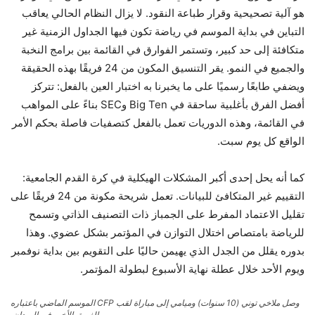
هو آلية تصحيحية وقرار طباعة النقود. لا يزال النظام الحالي يعاقب
التباين في بداية الموسم في رياضة تكون فيها الجداول الزمنية غير
متكافئة إلى حد كبير، وتستمر الفوارق في القائمة بين برامج النخبة
والجميع في النمو. يقر التنسيق المكون من 24 فريقًا بهذه الحقيقة
ويضفي طابعًا رسميًا على ما يخبرنا به اختبار العين بالفعل: تتركز
أفضل الفرق بأغلبية ساحقة في Big Ten وSEC بناءً على المواهب
في القائمة، وهذه الدوريات تعمل بالفعل كتصفيات فاصلة بحكم الأمر
الواقع كل يوم سبت.
كما أنه يحل إحدى أكبر المشكلات الهيكلية في كرة القدم الجامعية:
التقييم غير المتكافئ للبيانات. تعمل شريحة مكونة من 24 فريقًا على
تقليل الاعتماد المفرط على الجمباز ذات التصنيف الذاتي وتسمح
للرياضة بامتصاص اختلال التوازن في المؤتمر بشكل عضوي. وهذا
بدوره يقلل من الجدل الذي يهيمن حاليًا على التقويم بين بداية نوفمبر
ويوم الأحد خلال عطلة نهاية الأسبوع لبطولة المؤتمر.
وصل ملاخي توني (10 سنوات) وميامي إلى مباراة لقب CFP الموسم الماضي باعتباره
الفريق الأخير في الميدان.