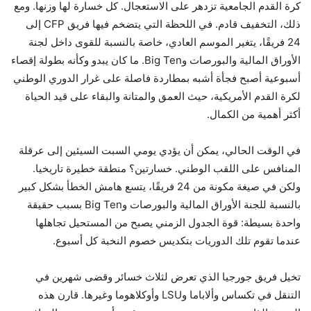
كرة القدم الجامعية تزدهر على الاستعجال. كل خسارة لها وزنها. ومع
ذلك، التخفيف قادم. في اللحظة التي يتضخم فيها فريق CFP إلى
24 فريقًا، يتغير الموسم العادي، خاصة بالنسبة للقوى داخل لجنة
الأوراق المالية والبورصات وBig Ten. ما كان يبدو وكأنه بطولة إقصاء
أسبوعية أصبح فجأة أشبه بمطاردة فاصلة على غرار الدوري الوطني
لكرة القدم الأمريكية، حيث العمق والمتانة والبقاء على قيد الحياة
أكثر أهمية من الكمال.
في الوقت الحالي، يمكن أن يؤدي يومي السبت السيئين إلى عرقلة
المنافس على اللقب الوطني. خسارتين؟ منطقة خطيرة تاريخيا.
ولكن في صيغة مكونة من 24 فريقًا، يتسع هامش الخطأ بشكل كبير
بالنسبة للجنة الأوراق المالية والبورصات وBig Ten بسبب حقيقة
واحدة بسيطة: قوة الجدول الزمني يصبح من المستحيل تجاهلها
عندما تقوم تلك الدوريات بتكديس خصوم النخبة كل أسبوع.
تخيل فريق جورجيا الذي تعرض لثلاث خسائر وقضى شهرين في
التنقل في تكساس وألاباما وLSU وأوكلاهوما وغيرها. قارن هذه