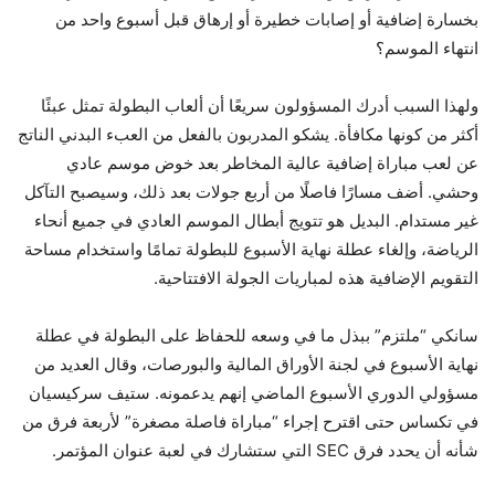
بخسارة إضافية أو إصابات خطيرة أو إرهاق قبل أسبوع واحد من
انتهاء الموسم؟
ولهذا السبب أدرك المسؤولون سريعًا أن ألعاب البطولة تمثل عبئًا
أكثر من كونها مكافأة. يشكو المدربون بالفعل من العبء البدني الناتج
عن لعب مباراة إضافية عالية المخاطر بعد خوض موسم عادي
وحشي. أضف مسارًا فاصلًا من أربع جولات بعد ذلك، وسيصبح التآكل
غير مستدام. البديل هو تتويج أبطال الموسم العادي في جميع أنحاء
الرياضة، وإلغاء عطلة نهاية الأسبوع للبطولة تمامًا واستخدام مساحة
التقويم الإضافية هذه لمباريات الجولة الافتتاحية.
سانكي “ملتزم” ببذل ما في وسعه للحفاظ على البطولة في عطلة
نهاية الأسبوع في لجنة الأوراق المالية والبورصات، وقال العديد من
مسؤولي الدوري الأسبوع الماضي إنهم يدعمونه. ستيف سركيسيان
في تكساس حتى
اقترح إجراء “مباراة فاصلة مصغرة” لأربعة فرق
من
شأنه أن يحدد فرق SEC التي ستشارك في لعبة عنوان المؤتمر.