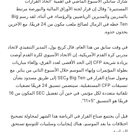
شارك سانكي الأسبوع الماضي في أهمية “اتخاذ القرارات
المستنيرة” وقال إن قرار لجنة الأوراق المالية والبورصة مرتبط
بالمدربين والمديرين الرياضيين والرؤساء. في أثناء،
لقد رسم Big
Ten خطه في الرمال لصالح ملعب مكون من 24 فريقًا
، مع الآخرين
يحذون حذوه.
في وقت سابق من هذا العام، قال كريج بول، المدير التنفيذي لاتحاد
مدربي كرة القدم الأمريكية، إن الاتحاد الآسيوي لكرة القدم أوصت
بزيادة شريحة CFP إلى الحد الأقصى لعدد الفرق، وإلغاء مباريات
بطولة المؤتمرات وإنهاء الموسم خلال الأسبوع الثاني من يناير. مع
وصول صناع القرار في Big Ten وSEC إلى طريق مسدود بشأن
تنسيقات CFP المستقبلية، سيتضمن تنسيق 24 فريقًا تصفيات
تلقائية متعددة لكل مؤتمر، في حين أن تفضيل SEC المكون من 16
فريقًا هو التنسيق “5+11”.
قبل أن يجتمع صناع القرار في الرياضة هذا الشهر لمحاولة تصحيح
اختلافات ما بعد الموسم، هناك إيجابيات وسلبيات للتوسع تستحق
الدراسة.