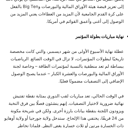
إلى تعزيز قبضة هيئة الأوراق المالية والبورصات وBig Ten بالفعل
على كرة القدم الجامعية لأن المزيد من العطاءات يعني المزيد من
الوصول إلى أغنى وأعمق القوائم في أمريكا.
نهاية مباريات بطولة المؤتمر
عطلة نهاية الأسبوع الأولى من شهر ديسمبر، والتي كانت مخصصة
تاريخيًا لبطولات المؤتمرات، لا تزال في الوقت الضائع. الرياضيات
ببساطة لم تعد منطقية بالنسبة لمؤتمرات الطاقة – وخاصة لجنة
الأوراق المالية والبورصات والعشرة الكبار – عندما يصبح الوصول
الإضافي إلى التصفيات مضمونًا فعليًا.
في الوقت الحالي، تعد مباريات لقب الدوري بمثابة نقطة تفتيش
نهائية ضرورية لاختيار التصفيات. إنهم ينشئون فصلًا بين فرق النخبة
ويزودون اللجنة بنقطة بيانات بارزة أخرى. ولكن في شريحة مكونة
من 24 فريقًا، يختفي هذا الإلحاح. ستدخل ولاية جورجيا أو ولاية أوهايو
ذات الخسارة مرتين أو ثلاث خسارة بغض النظر. فلماذا تخاطر