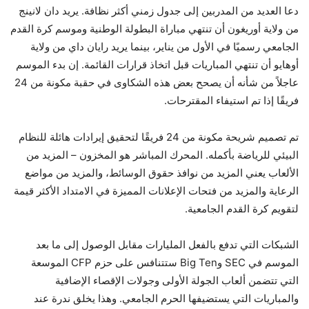
دعا العديد من المدربين إلى جدول زمني أكثر نظافة. يريد دان لانينج
من ولاية أوريغون أن تنتهي مباراة البطولة الوطنية وموسم كرة القدم
الجامعي رسميًا في الأول من يناير، بينما يريد رايان داي من ولاية
أوهايو أن تنتهي المباريات قبل اتخاذ قرارات القائمة. إن بدء الموسم
عاجلاً من شأنه أن يصحح بعض هذه الشكاوى في حقبة مكونة من 24
فريقًا إذا تم استيفاء المقترحات.
تم تصميم شريحة مكونة من 24 فريقًا لتحقيق إيرادات هائلة للنظام
البيئي للرياضة بأكمله. المحرك المباشر هو المخزون – المزيد من
الألعاب يعني المزيد من نوافذ حقوق الوسائط، والمزيد من مواضع
الرعاية والمزيد من فتحات الإعلانات المميزة في الامتداد الأكثر قيمة
لتقويم كرة القدم الجامعية.
الشبكات التي تدفع بالفعل المليارات مقابل الوصول إلى ما بعد
الموسم في SEC وBig Ten ستتنافس على حزم CFP الموسعة
التي تتضمن ألعاب الجولة الأولى وجولات الإقصاء الإضافية
والمباريات التي يستضيفها الحرم الجامعي. وهذا يخلق ندرة عند