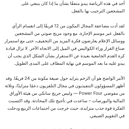
أحد في هذه الرياضة يبدو متفقًا بشأن ما إذا كان ينبغي على
المشجعين الترحيب بها بالفعل.
لقد أدت مضاعفة المجال المكون من 12 فريقًا إلى انقسام الرأي
بالفعل عبر موسم الإجازة، مع وجود مزيج صوتي من المشجعين
ووسائل الإعلام يعارضون فكرة المزيد من التخفيف، حتى مع استمرار
صناع القرار وراء الكواليس في الميل إلى الاتجاه الآخر. لا تزال قيادة
كرة القدم الجامعية بعيدة عن الاستقرار بشأن الشكل الذي يجب أن
يبدو عليه ما بعد الموسم في نهاية المطاف على المدى الطويل.
الأمر الواضح هو أن الزخم يتزايد حول صيغة مكونة من 24 فريقًا. وقد
أظهر المسؤولون التنفيذيون في مجال التلفزيون دعمًا متزايدًا، وثلاثة
من مفوضي Power Four —
وليس جريج سانكي من هيئة الأوراق
المالية والبورصات
– ساعدت في تأجيج تلك المحادثة. وقد اكتسبت
الفكرة قوة جذب متزايدة، حيث خرجت من اجتماعات الربيع ودخلت
في التقويم الصيفي.