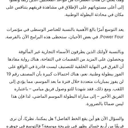
إلى أعلى مستوياتهم على الإطلاق في مشاهدة فريقهم يتنافس على
مكان في محادثة البطولة الوطنية.
يعد التوسع أمرًا بالغ الأهمية بالنسبة للعناصر الوسطى في مؤتمرات
Power Four. في بعض الأحيان، ستحظى هذه البرامج الآن بالفرصة.
وبالنسبة لأولئك الذين يطرقون الأسماء التجارية غير المألوفة
ويحصلون على المزيد من القضمات في التفاحة، هناك رواية مفادها
أن الفرق في النهاية الخلفية للتصنيف ليست قادرة في الواقع على
الفوز ببطولة وطنية. نعم، هناك احتمالات كبيرة بأن المصنف رقم 19
لن يفوز بمباريات متعددة خلال فترة ما بعد الموسم، مما يؤدي إلى
اللقب. ومع ذلك، فقد شهدنا للتو وصول فريق ميامي – باعتباره
الفريق الأخير – إلى مباراة البطولة الموسم الماضي، لذا فإن هذا
ليس ضمانًا بالضرورة.
والسؤال الآن هو أين يقع الخط الفاصل؟ هل يمكننا، نظريًا، أن نرى
فريقًا من أربع خسائر يظهر في شريحة موسعة؟ فالتوسع في جوهره