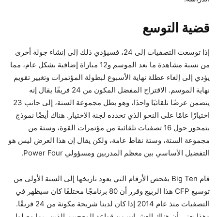
قضية التوسع
إذا توسعت التصفيات إلى 24، فسيؤدي ذلك إلى إنشاء جولة أخرى
من نسبة مشاهدة ما بعد الموسم و12 مباراة إضافية بشكل عام، مما
يؤدي إلى إلغاء عطلة نهاية الأسبوع لبطولة المؤتمرات وتغيير تقويم
نهاية الموسم.
الاقتراح المفضل المكون من 24 فريقًا
يقال إنه
يتضمن عرضًا تلقائيًا واحدًا، وهو بطل مجموعة الستة، إلى جانب 23
اختيارًا عامًا على النحو الذي تحدده لجنة الاختيار. هناك أيضًا نموذج
يتمحور حول 16 تصفيات تلقائية من مؤتمرات القوة، وستة من
مجموعة الستة، وستة نقاط عامة، ولكن يقال إن هذا العرض ليس هو
التفضيل الأساسي بين معظم المدربين ومسؤولي Power Four.
قام Big Ten بفحص الأرقام التي يعود تاريخها إلى السنة الأولى من
توسيع CFP هذا الربيع وقرر أن 80 برنامجًا مختلفًا كان سيظهر في
التصفيات منذ عام 2014 إذا كان لدينا شريحة مكونة من 24 فريقًا.
وهذا يعني أن هناك العشرات من قواعد المعجبين الذين ربما وصلوا