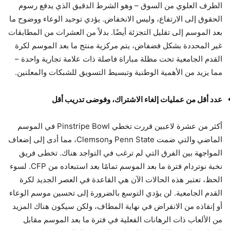
الطرف العلوي من السوق – وهو الشرط الدقيق الذي يدفع رسوم
الحقوق إلى الارتفاع، وليس الانخفاض. يؤدي توحيد الوعاء ووضوح ما
بعد الموسم إلى تقليل التجزئة أيضًا. بدلاً من العشرات من المطابقات
غير المحددة بشكل فضفاض، يتم مركزية منتج ما بعد الموسم لكرة
القدم الجامعية تحت مظلة مباراة فاصلة ذات علامة تجارية واحدة –
مما يزيد من الأهمية الوطنية وتبسيط التسويق للشبكات والمعلنين.
عدد أقل من عمليات إلغاء الاشتراك، وفوضى تدريب أقل
أكثر من عشرة لاعبين
قررت تخطي Pinstripe Bowl في الموسم
الماضي والتي ضمت Penn State وClemson، مما أدى إلى إضعاف
المواجهة بين الفرق التي لم ترغب في التواجد هناك. تخطى فريق
نخبة نوتردام فترة ما بعد الموسم تمامًا بعد استبعاده من CFP. لسوء
الحظ، تعتبر هذه الحالات الآن هي القاعدة في العصر الجديد لكرة
القدم الجامعية. لن يؤدي التوسع بالضرورة إلى تحسين موسم الوعاء
أو إنقاذه من الانقراض في نهاية المطاف، ولكن سيكون هناك المزيد
من الألعاب ذات الرهانات الفعلية في فترة ما بعد الموسم مقابل