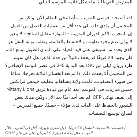
المعارض التي غالبًا ما تشكل قائمة الموسم التالي.
لقد أصبحت فوضى التدريب متأصلة في النظام الآن، ولكن من
المحتمل أن يؤدي ذلك إلى عدد أقل من عمليات الفصل من العمل.
إن المحرك الأكبر لدوران التدريب – الموارد مقابل النتائج – لا يتغير.
لا يزال عدم وجود تفاوت، والاحتفاظ بالقائمة، وتقلب بوابة النقل هو
الذي يحدد من سيبقى على قيد الحياة على المدى الطويل. ومع ذلك،
فإن وجود 24 فريقًا قد يخفف قليلاً من حدة الذعر. هل كان سيتم
طرد بريان كيلي من LSU بعد البداية 5-3 في عصر التوسع الإضافي؟
من المحتمل ألا يحدث ذلك إذا لم تعد الخسائر الثلاثة تخرجك تمامًا
من صورة التصفيات. قامت ولاية بنسلفانيا بتعليب جيمس فرانكلين
خمس مباريات في الموسم، بعد عام من قيادة فريق Nittany Lions
إلى نصف نهائي CFP. لم يعد أحد آمنًا بعد الآن، ولكن هناك بعض
الشعور بالحفاظ على الذات لدى هؤلاء – حسنًا، جميع المدربين –
لصالح توسيع التصفيات.
إذا توسعت التصفيات لتشمل 24 فريقًا، فهل سنرى تغييرات أقل في التدريب خلال
الموسم مثل إطاحة فريق LSU ببريان كيلي في عام 2025؟