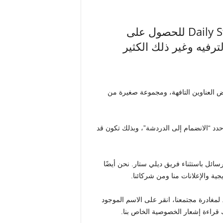
انضم إلى تطبيق WhatsApp الخاص بـ Daily Star للحصول على
ترفيه وغير ذلك الكثير
ض العناوين التافهة، ومجموعة صغيرة من
حدد “الانضمام إلى الدردشة”، وبذلك تكون قد
ائل باستثناء فريق ديلي ستار. نحن أيضًا
ة والإعلانات منا ومن شركائنا.
لمغادرة مجتمعنا، انقر على الاسم الموجود
 قراءة إشعار الخصوصية الخاص بنا.