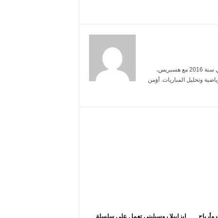
أنا ياسمين بنعلي، خريجة الإعلام من جامعة محمد الخامس. بدأت العمل الصحفي سنة 2016 مع هسبريس،
ضية وتحليل المباريات. أؤمن
ادات وأرباح
إيزابيلا روسيليني تعمل على سلسلة