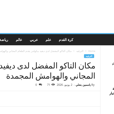
كرة القدم
علم
عربي
عالم
رياضة
Home
الترفيه
مكان التاكو المفضل لدى ديفيد بيكهامز يقدم الطعام المجاني والهوا
الترفيه
مكان التاكو المفضل لدى ديفيد 
د
المجاني والهوامش المجمدة
By
ياسمين بنعلي
-
2 يونيو، 2026
71
0
ة
بار