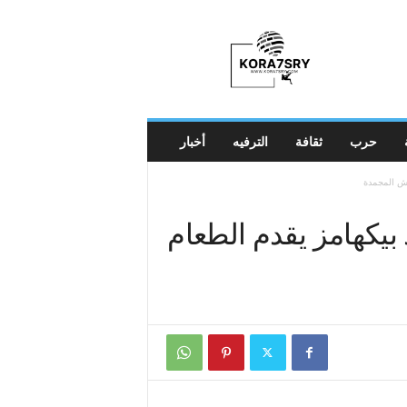
K
o
r
a
7
s
r
حرب
ثقافة
الترفيه
أخبار
y
مش المجمدة
بيكهامز يقدم الطعام