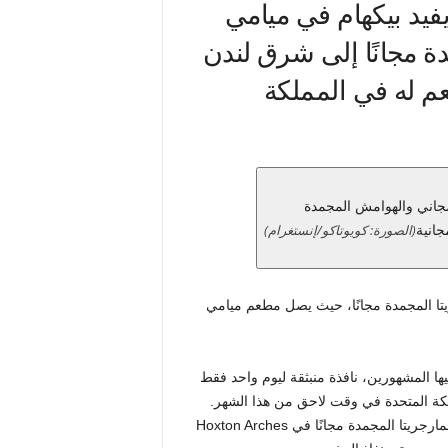
C المفضل لديفيد بيكهام في ميامي
ة مجانًا إلى شرق لندن
عم له في المملكة
(الصورة: كويوتاكو/إنستغرام)
جانية
تا المجمدة مجانًا، حيث يصل مطعم ميامي
 من بين معجبيها المشهورين، نافذة منبثقة ليوم واحد فقط
ا في المملكة المتحدة في وقت لاحق من هذا الشهر.
سيقدم المطعم المكسيكي الشهير المئات من سندويشات التاكو والمارجريتا المجمدة مجانًا في Hoxton Arches