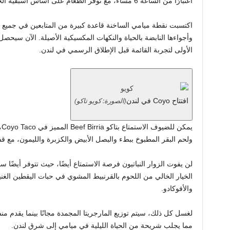
اعتبارًا من الساعة 6 مساءً، مع توفر الطعام على أساس أسبقية الحضور حتى نفاذ المخزون.
اكتسبت نقطة ميامي الساخنة قاعدة كبيرة من المتابعين في جميع أن
وأجواءها النابضة بالحياة والنكهات المكسيكية الأصيلة. الآن سيح
الأولى لتجربة القائمة قبل الإطلاق الرسمي في لندن.
(الصورة: كويو تاكو)
افتتاح Coyo في لندن
يم
ولحم البقر المطبوخ ببطء والبصل الأبيض والكزبرة والليمون، مع ق
لن يفوت الزوار النباتيون فرصة الاستمتاع أيضًا، حيث تتوفر أيضًا س
الخيار الخالي من اللحوم بالقرنبيط المشوي في حبات اليقطين الغني
والأفوكادو.
لغسل كل ذلك، سيتم توزيع المارجريتا المجمدة مجانًا بينما يقدم 
مما يجلب شريحة من الحياة الليلية في ميامي إلى شرق لندن.