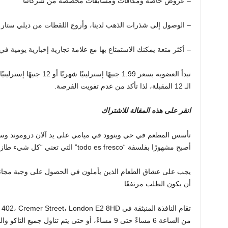
– عروض خاصة ومكافآت ومسابقات مخصصة من شركائنا
– الوصول إلى شذرات الذهب لدينا، وأروع اللقطات من ديلي ستار –
– أكثر متعة يمكنك الاستمتاع بها مع علامة تجارية إخبارية يومية في
الـ 12 المقبلة، لذا تأكد من عدم تفويت الفرصة.
انقر على هذه المقالة للاشتراك
تأسس المطعم في حي وينوود في ميامي على يد آلان دروموند وس
أصبح مشهورًا بفلسفة “todo es fresco” التي تعني “كل شيء طازج”.
يجب على عشاق الطعام الذين يأملون في الحصول على وجبة مجانية
أن يكون الطلب مرتفعًا.
من الساعة 6 مساءً حتى 9 مساءً، أو حتى يتم تناول جميع التاكو والمارجريتا.