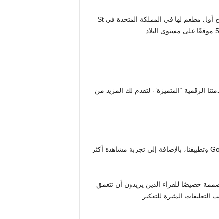
ويأتي هذا الحدث بعد أن أعلنت شركة Coyo Taco عن خطط لافتتاح أول مطعم لها في المملكة المتحدة في St
تطور Daily Star. لقد تم إطلاق خدمتنا الرقمية “المتميزة”، لتقدم لك المزيد من
– خدمة اشتراك ad-lite جديدة توفر وصولاً غير محدود إلى Gold Star وتطبيقنا، بالإضافة إلى تجربة مشاهدة أكثر
مة خصيصًا للقراء الذين يريدون أن تتعمق
لتعليقات المثيرة للتفكير