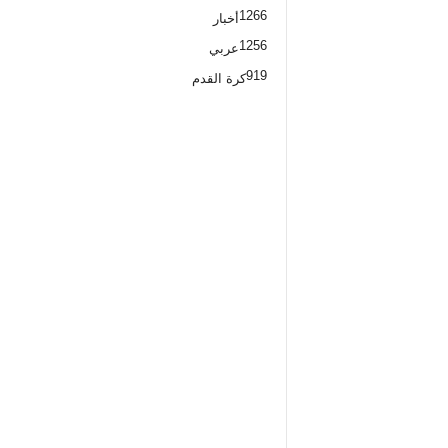
1266
أخبار
1256
عربي
919
كرة القدم