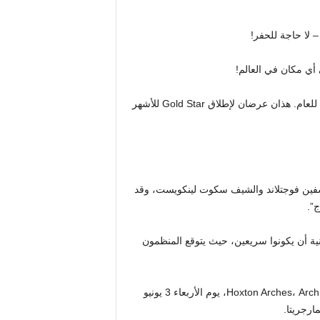
 لا حاجة للحفر!
 أي مكان في العالم!
تبدأ العضوية بسعر 1.99 جنيهًا إسترلينيًا شهريًا أو 12 جنيهًا إسترلينيًا للعام. هذان عرضان لإطلاق Gold Star للأشهر
فين فوجتلاند والشيف سكوت لينكويست، وقد
 أن يكونوا سريعين، حيث يتوقع المنظمون
تقام النافذة المنبثقة في Hoxton Arches، Arch 402، Cremer Street، London E2 8HD، يوم الأربعاء 3 يونيو