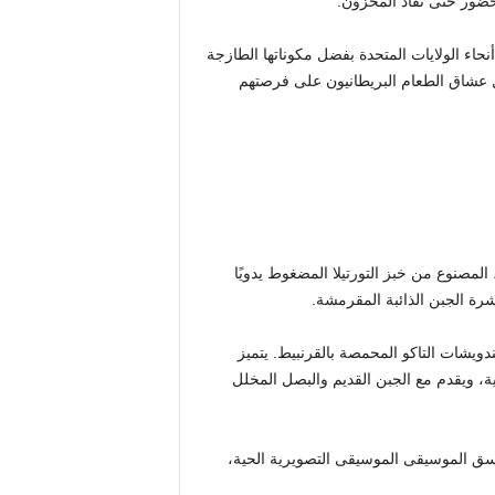
حاء الولايات المتحدة بفضل مكوناتها الطازجة
صل عشاق الطعام البريطانيون على فرصتهم
كن للضيوف الاستمتاع بتاكو Beef Birria المميز في Coyo Taco، المصنوع من خبز التورتيلا المضغوط يدويًا
شرة الجبن الذائبة المقرمشة.
ندويشات التاكو المحمصة بالقرنبيط. يتميز
ة، ويقدم مع الجبن القديم والبصل المخلل
منسق الموسيقى الموسيقى التصويرية الحية،