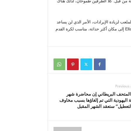
ية من قبل. كلا الطرفين طموحان، لذلك هناك
لعب لزيادة الإيرادات، الأمر الذي لن يساعد
فقط في معايير نسبة تكلفة الفريق القادمة، بل سيطور Elland Road إلى مكان أكثر حداثة، مناسب لكرة القدم
Previous 
المتحف البريطاني إن محاضرة شهر
ة اليهودية التي تم إلغاؤها بسبب مخاوف
لتعطيل” ستعقد الشهر المقبل