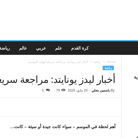
كرة القدم
علم
عربي
عالم
رياضة
Home
رياضة
أخبار ليدز يونايتد: مراجعة سريعة لنهاية الموسم
رياضة
أخبار ليدز يونايتد: مراجعة سري
ية
By
ياسمين بنعلي
-
29 مايو، 2026
79
0
أهم لحظة في الموسم – سواء كانت جيدة أو سيئة – كانت…
ى