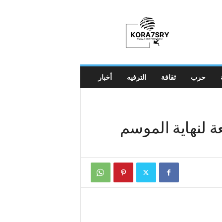
K
o
r
a
7
s
r
حرب
ثقافة
الترفيه
أخبار
y
عة لنهاية الموسم