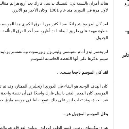
هناك أمران بالنسبة لي: التمسك بدانييل فارك بعد أربع هزائم متتال
زع
لأول مرة في الدوري منذ عام 1981. وكان الأخير هو الأبرز.
لقد كان ليدز يونايتد رائعًا ضد الكثير من الفرق الكبرى هذا الموسم،
خطوة مهمة على طريق البقاء. لقد أظهر، ضد أحد الفرق المتألقة، 
Murphy الجديد “The Shards”
الجدول.
لم يخسر ليدز أمام تشيلسي وليفربول وبورنموث ومانشستر يونايتد، 
 كأس
سيتم تذكرها على أنها اللحظة الحاسمة للموسم.
لقد كان الموسم ناجحا بسبب…
كان الهدف الوحيد هو البقاء في الدوري الإنجليزي الممتاز، وقد تم 
الموسم. كان المدير الفني دانييل فارك واضحًا في أن نقطة واحدة ف
قيد الحياة، وقد تغلب ليدز على ذلك بتسع نقاط في موسم مارق حيث كان مطلوبًا 40 
بطل الموسم المجهول هو…
هنري مكستاي، رئيس قسم الطب في ليدز يونايتد. لقد قام هو والط