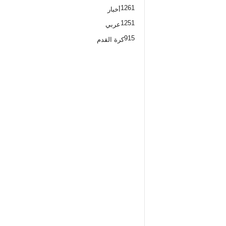
1261
أخبار
1251
عربي
915
كرة القدم