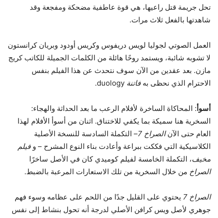
تحل جريمة قتل راعيها، هي قوة عاطفية مضحكة ومفجعة وقد
شاهدتها بالفعل ثلاث مرات.
العمل الصوتي لجوليا لويس دريفوس وكريس أودود وبريان كرانستون
لا تشوبه شائبة، ويستمد روحًا هائلة من الكلمات الجميلة للكاتب كريج
مازن. بعد عقدين من الآن سوف نتحدث عن هذا الفيلم بنفس
الاحترام الذي نحظى به
فاتنة
duology.
أسوأ
: المحاكاة الساخرة لأفلام الرعب ما بعد الحداثة والهجاء:
السخرية هنا سميكة بما يكفي للاختناق. اثنان من أسوأ الأفلام لهذا
العام حتى الآن
الصراخ 7
– التكملة السادسة للنسخة الأصلية
الكلاسيكية التي فككت ببراعة وأعادت بناء النوع المشرح – و
فيلم
مخيف
، التكملة الخامسة لفيلم كوميدي كان في الأصل ساخرًا
الصراخ
من خلال السخرية من تلك الاستعارات المرعبة بالضبط.
الصراخ 7
يحتوي على القليل جدًا من اللحم على عظامه وسوء فهم
جوهري لأصل ويس كرافن الأصلي لدرجة أنه تحول بنشاط إلى نفس