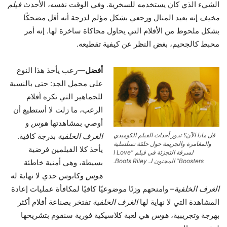
الشيء الذي كان يستخدمه للسخرية. وفي الوقت نفسه، الأحدث
فيلم
مخيف
إنه بعيد المنال ورجعي بشكل مؤلم لدرجة أنه أقل مضحكًا
بشكل ملحوظ من الأفلام التي يحاول محاكاة ساخرة لها. إنه أمر
محبط كالجحيم، بغض النظر عن كيفية تقطيعه.
أفضل
—رعب يأخذ هذا النوع
على محمل الجد: حتى بالنسبة
للجماهير التي تكره أفلام
الرعب، ما زلت لا أستطيع أن
أوصي بمشاهدتها
هوس
و
قل ماذا الآن؟ تدور أحداث الفيلم الكوميدي
الغرف الخلفية
بدرجة كافية.
والمغامرة والجريمة حول حلقة تسلسلية
يأخذ كلا الفيلمين فرضية
لسرقة التجزئة في فيلم “I Love
Boosters” المجنون لـ Boots Riley.
بسيطة، وهي أمنية خاطئة
هوس
وكابوس حدي لا نهاية له
الغرف الخلفية
– وامنحهم وزنًا موضوعيًا كافيًا لمكافأة عمليات إعادة
المشاهدة التي لا نهاية لها
الغرف الخلفية
تفتخر بصناعة أفلام أكثر
بهرجة وتجريبية،
هوس
هي لعبة كلاسيكية فورية سنقوم بتشريحها