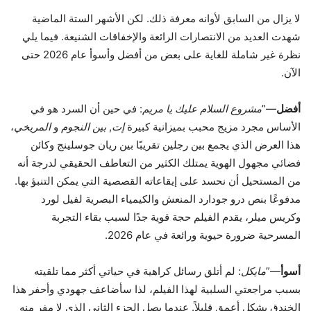
لا يزال من السابق لأوانه معرفة ذلك. لكن الأشهر الستة الماضية
شهدت العديد من الانتصارات الرائعة والإخفاقات الشنيعة. فيما يلي
نظرة غير شاملة للغاية على بعض من أفضل وأسوأ عام 2026 حتى
الآن.
أفضل
—”
مشروع السلام عليك يا مريم
: في حين أن السرد هو في
الأساس مجرد مزيج محبب بميزانية كبيرة
إت
,
بين النجوم
و
المريخي
،
هذا العرض الذي يجمع بين رجلين تقريبًا بين ريان جوسلينج وكائن
فضائي مجهول الهوية يمتلك الكثير من التعاطف الحقيقي لدرجة أنه
من المستحيل أن نحسد على إيقاعاته القصصية التي يمكن التنبؤ بها.
مدفوعًا بنص درو جودارد المنعش والكيمياء البصرية لفيل لورد
وكريس ميلر، يقدم الفيلم حجة قوية جدًا لسبب بقاء التجربة
المسرحية ضرورة حيوية ورائعة في عام 2026.
أسوأ
—”
مايكل
: لم أتلق رسائل كراهية في حياتي أكثر مما تلقيته
بسبب مراجعتي السلبية لهذا الفيلم، لذا سأضاعف جهودي وأحفر هذا
الخندق بشكل أعمق قليلاً. عندما يصل الجزء الثاني الذي لا مفر منه