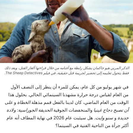
الذكر المربي هيو جاكمان يشكل رابطة مع أغنامه من خلال قراءتها ألغاز القتل، وبعد ذلك
فقط يتحول تعليمه إلى تحضير لجريمة قتل حقيقية، في فيلم The Sheep Detectives.
في شهر يوليو من كل عام، يمكن للمرء أن ينظر إلى النصف الأول
من العام لقياس درجة حرارة مشهدنا السينمائي الحالي. بحلول هذا
الوقت من العام الماضي، كان لدينا بالفعل قمم مذهلة
الخطاة
و
على
أن تصبح دجاج غينيا
والمنخفضات الجوفية
الحديقة الجوراسية: ولادة
جديدة
و
سنو وايت
. هل سيثبت عام 2026 في نهاية المطاف أنه عام
أكثر جرأة من الناحية الفنية في السينما؟