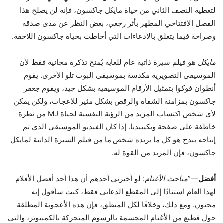
لتغطية النصف الثاني من حياة مايكل جاكسون، فإنه لن يصلح هذا
الفصل الافتتاحي المطهر بأثر رجعي، بغض النظر عن مدى صدقه
وصراحة فيما يتعلق بالادعاءات التي أحاطت بحياة جاكسون اللاحقة.
مايكل
هو فيلم سيرة ذاتية عام للغاية يُمنح تذكرة مجانية فقط لأن
الموسيقى التصويرية مكدسة بموسيقى البوب ​​تلو الأخرى. يقوم
أنطوان فوكوا بتمثيل الأرقام الموسيقية بشكل جيد، ويقوم جعفر
جاكسون بمزامنة الشفاه والرقص بشكل مثير للإعجاب، ولكن يمكن
لأي شخص اكتساب المزيد من الرؤية النفسية لحياة MJ من نظرة
خاطفة على صفحة ويكيبيديا. إذا كان الفيديو الموسيقي الذي تم
إنتاجه ببذخ هو كل ما يريده شخص ما من فيلم السيرة الذاتية لمايكل
جاكسون، فإن المزيد من القوة له.
أفضل
—”
مباحث الأغنام
: لو أخبرني أحدهم أن هذا أحد أفضل الأفلام
لهذا العام استنادًا إلى المقطع الدعائي فقط، كنت سأقول إنه
مجنون. ومع ذلك، وخلافًا لكل المنطق، فإن هذه الأعجوبة المطلقة
حول قطيع من الأغنام المجسمة بالرسوم المتحركة بالكمبيوتر، والتي