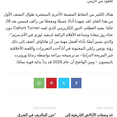
لعقود من الزمن.
هناك الكثير من النقاط المضيئة الأخرى المنتشرة طوال النصف الأول
من هذا العام. لقد شهدنا أداءً عميقًا ومفجعًا من رالف فينيس
بعد 28
عامًا: معبد العظام
، الدور الكاريزمي الذي لعبه Callum Turner دون
عناء
روز نيفادا
وصناعة الأفلام الرائعة لديفيد لوري في
الأم مريم
“-
والذي يتميز أيضًا بأداء أفضل مهنة من آن هاثاواي. أضف إلى ذلك
رؤية بوتس رايلي المجنونة في
أنا أحب التعزيزات
واللعبة الأخلاقية
غير المريحة
الدراما
– تم ترسيخه ببراعة بواسطة زندايا وروبرت
باتينسون – ومن الواضح أن عام 2026 قد بدأ بداية قوية تمامًا.
Previous article
Next article
خذ وصفات الآبالاش التاريخية إلى
“جزر المالديف في الشرق