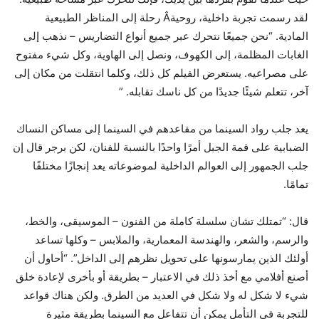
لقد رسمت تجربة داخلية، روحية
Â
رحلة إلى المناظر الطبيعية
المادية. “نحن جميعًا نتحرك عبر جميع أنواع التضاريس – نذهب إلى
الغابات المظلمة، إلى الكهوف، ونصل إلى الهاوية، وكل شيء مفتوح
على مصراعيه. يستعرض الفيلم كل ذلك، وكلما انتقلت من مكان إلى
آخر، تتعلم شيئًا جديدًا من كل ناسك تقابله. ”
يعد جلب رواد السينما من مقاعدهم في السينما إلى مساكن النساك
الضبابية على قمة الجبل أمرًا واحدًا بالنسبة للفنان، لكن برجر قال إن
جلب الجمهور إلى العوالم الداخلية لموضوعاته يعد إنجازًا مختلفًا
تمامًا.
قال: “تمتلك تشان سلسلة كاملة من الفنون – الموسيقى، والخط،
والرسم، والشعر، والهندسة المعمارية، والملابس – وكلها تساعد
أولئك الذين يمارسونها على تحويل نظرهم إلى الداخل”. “أحاول أن
أصنع أفلامي مع أخذ ذلك في الاعتبار – بطريقة أو بأخرى لإعادة خلق
شيء لا شكل له ولا شكل في العديد من الطرق. ولكن هناك قواعد
للتجربة في التأمل يمكن أن تتفاعل مع السينما بطريقة مثيرة