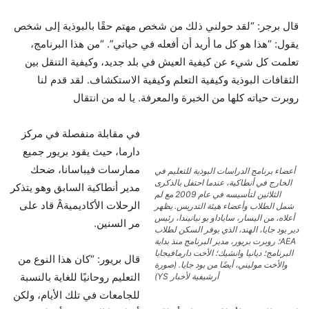
قال برجر: “لقد حولني ذلك من شخص مهتم حقًا بالبوذية إلى شخص
يقول: “هذا هو كل ما أريد أن أفعله في حياتي”. “من هذا البرنامج،
تعلمت كل شيء عن كيفية العيش في بلد جديد، وكيفية التنقل بين
الثقافات البوذية وكيفية التعلم وكيفية الاستكشاف. لقد قدم لنا
روبرت حياته كلها من الخبرة والمعرفة. يا له من انتقال
في مقابلة منفصلة في مركز
دارما، حيث يقود بريور جميع
ممارسات فيباسانا، ضحك
أعضاء برنامج الدراسات البوذية للتعليم في
الخارج في أنطاكية، عندما احتفل بالذكرى
مدير أنطاكية السابق وهو يتذكر
الثلاثين لتأسيسه في عام 2009 مع لم
الرحلات الأكاديمية
Â
قاد على
شمل الطلاب وأعضاء هيئة التدريس. يظهر
أعلاه، من اليسار، ساياداو يو نيانيندا، رئيس
مر السنين.
دير بود جايا، الهند، الذي يوفر السكن لطلاب
AEA؛ روبرت بريور، مدير البرنامج منذ بداية
البرنامج؛ ديانيا وانشيك؛ الأخت دارمافيجايا
قال بريور: “كان هذا النوع من
والأخت موليني، أيضًا من بود جايا. (صورة
التعليم روحانيًا للغاية بالنسبة
أرشيفية لأخبار YS)
للجامعات في تلك الأيام، ولكن