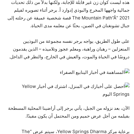
هذه ليست كوان زن غير قابلة للإجابة، ولكنها بدلاً من ذلك تحديات
جمالية واجهها المخرج والبوذي إدوارد أ. برجر أثناء تصويره لفيلم
2021 “The Mountain Path”
Â
قصة شخصية عميقة عن رحلته إلى
جبال تشونغنان في الصين، بحثًا عن معلمه مدى الحياة.
على طول الطريق، يواجه برجر نفسه مجموعة من البوذيين
المنعزلين – رهبان وراهبة، ومعلم عجوز وتلاميذه – الذين يقدمون
دروسًا في الحياة والموت، والعيش في الخارج، والنظر في الداخل.
الآن، بعد نزوله من الجبل، يأتي برجر إلى أراضينا المحلية المسطحة
بفيلمه من أجل عرض حميم ومن المحتمل أن يكون مفيدًا.
برعاية مركز Yellow Springs Dharma، سيتم عرض “The