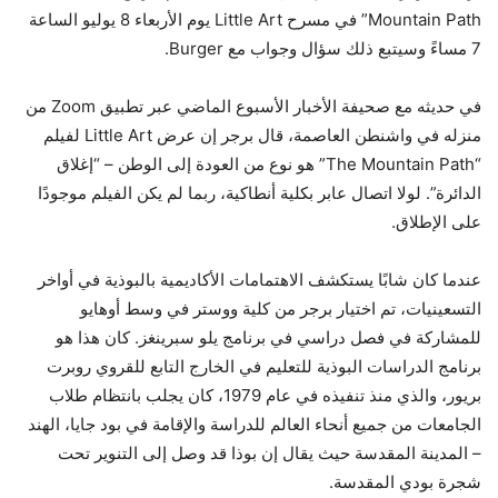
Mountain Path” في مسرح Little Art يوم الأربعاء 8 يوليو الساعة
7 مساءً وسيتبع ذلك سؤال وجواب مع Burger.
في حديثه مع صحيفة الأخبار الأسبوع الماضي عبر تطبيق Zoom من
منزله في واشنطن العاصمة، قال برجر إن عرض Little Art لفيلم
“The Mountain Path” هو نوع من العودة إلى الوطن – “إغلاق
الدائرة”. لولا اتصال عابر بكلية أنطاكية، ربما لم يكن الفيلم موجودًا
على الإطلاق.
عندما كان شابًا يستكشف الاهتمامات الأكاديمية بالبوذية في أواخر
التسعينيات، تم اختيار برجر من كلية ووستر في وسط أوهايو
للمشاركة في فصل دراسي في برنامج يلو سبرينغز. كان هذا هو
برنامج الدراسات البوذية للتعليم في الخارج التابع للقروي روبرت
بريور، والذي منذ تنفيذه في عام 1979، كان يجلب بانتظام طلاب
الجامعات من جميع أنحاء العالم للدراسة والإقامة في بود جايا، الهند
– المدينة المقدسة حيث يقال إن بوذا قد وصل إلى التنوير تحت
شجرة بودي المقدسة.