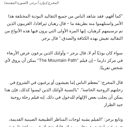
المخرج إدوارد أ.برجر. (الصورة المقدمة)
“كما أفهم، فقد شاهد الناس من جميع التقاليد البوذية المختلفة هذا
الأمر واستلهموا منه بطريقة ما – قال رهبان ثيرافادا، الغربيون الذين
تم ترسيمهم كرهبان، إنها المرة الأولى التي يرون فيها هذه الأنواع من
التقاليد تعيش بهذه الكثافة والصدق،” قال برجر.
سواء كان بوذيًا أم لا، قال برجر – وأولئك الذين يرعون عرض الأربعاء
في مركز دارما – إن فيلم “The Mountain Path” يمكن أن يروق لأي
شخص تقريبًا.
قال المخرج: “معظم الناس إما يعيشون أو يرغبون في الشروع في
رحلتهم الروحية الخاصة”. “بالنسبة لأولئك الذين ليسوا كذلك، فإن هذا
يمكن أن يجلب بعض الإلهام للدخول في ذلك. إنه فيلم رحلة روحية
جيد الطراز
وتابع برجر: “الفيلم يشبه لوحات المناظر الطبيعية الصينية القديمة،
حيث عندما تقوم بفردها بين يديك، فإنك تتحرك عبر مساحة طبيعية.