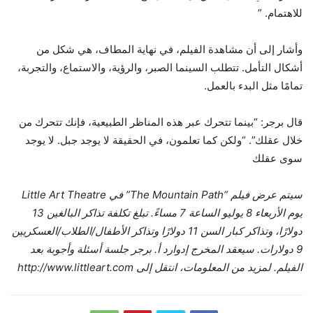
للاهتمام. ”
وأشار إلى أن مشاهدة الفيلم، في نهاية المطاف، هي شكل من
أشكال التأمل. تتطلب السينما الصبر، والرؤية، والاستماع، والتجربة،
تمامًا مثل البدء بالعمل.
قال برجر: “بينما تتحرك عبر هذه المناظر الطبيعية، فإنك تتحرك من
خلال عقلك”. “ولكن كما تعلمون، في الحقيقة لا يوجد جبل. لا يوجد
سوى عقلك
سيتم عرض فيلم “The Mountain Path” في Little Art Theatre
يوم الأربعاء 8 يوليو الساعة 7 مساءً. تبلغ تكلفة تذاكر البالغين 13
دولارًا، وتذاكر كبار السن 11 دولارًا وتذاكر الأطفال/الطلاب/العسكريين
9 دولارات. سيعقد المخرج إدوارد أ. برجر جلسة أسئلة وأجوبة بعد
الفيلم. لمزيد من المعلومات، انتقل إلى http://www.littleart.com