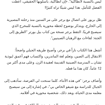
ليس بالنسبة لأنطاكية”. «إن أنطاكية، بأسلوبها الحقيقي، أعطت
الفضل للتأمل. هذا ليس شيئًا تراه كثيرًا!
ظل بريور على اتصال مع برجر على مر السنين منذ رحلته المصيرية
إلى الخارج، ويتذكر بوضوح لحظة محورية بالنسبة للمخرج الذي
سيصبح قريبًا. التقط برجر نسخة من كتاب بيل بورتر “الطريق إلى
الجنة: لقاءات مع الرهبان الصينيين”.
أشعل هذا الكتاب ناراً في برجر، وأصبح طريقه الجبلي واضحاً:
الانتقال إلى الصين، وتعلم لغة الماندرين، واكتساب فهم أعمق لبوذية
تشان ــ المدرسة الصينية القديمة لعقيدة الزن. وعلى مدى أكثر من
12 عاماً، كان هذا ما فعله.
وأضاف برجر: “في هذه الأثناء، كلما سنحت لي الفرصة، سأذهب إلى
الجبال للدراسة مع شيفو الخاص بي”، في إشارة إلى من سيصبح
معلمه مدى الحياة، وبعد ذلك، شخصية محورية في أفلامه.
وبعد مرور بعض الوقت، وبعض الخبرة وبعض الطلاقة في وقت لاحق،