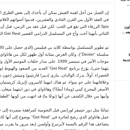
..
إن العمل من أجل لقمة العيش يمكن أن يأخذك إلى بعض الطرق الغري
في العقد الأول من القرن الحادي والعشرين، قدموا أصواتهم لأفلام
كون
Spix الزرقاء التي تقع في الحب. لكن قبل عقد من الزمن، قبل 
الثنائي بأنهما أخت وأخ في المسلسل الدرامي القصير Get Real الذي أنتجته قناة Fox.
B
سلسلة “Dexter”)، وكان العرض بمثابة أول ظهور لكل من 
خدمة
بثهما حتى)، يؤرخ برنامج “Get Real” العديد
الخضراء. أولاً، يدرك الوالدان، ماري (ديبرا فارنتينو) وميتش (جون ت
وعلاقاتهما على حدٍ سواء. ثم هناك ابنهما كاميرون (إيريك كريستيان
الأصغر المحرج كيني (وماذا أيضًا؟) وهاثاواي في دور ابنتهما ميغان،
وأبيها من خلال الكشف عن أنها (نوعًا ما) قد انتهت من كونها “الطفلة 
عمل هاثاواي الذي رشح لجائزة في 
يتضاعف هذا الرقم بالنسبة لأيزنبرغ وأولسن (بعد مرور ما يقرب م