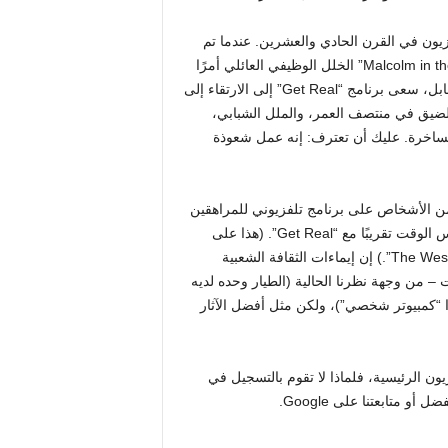
خل رائع لشبكة التلفزيون في القرن الحادي والعشرين. عندما تم
عرضه لأول مرة على قناة فوكس في يناير 2000، جعل “Malcolm in the Middle” الخلل الوظيفي العائلي أمرًا
ممتعًا من خلال تبني أجواء عرض “Looney Tunes” الحي. في المقابل، سعى برنامج “Get Real” إلى الارتقاء إلى
الضيق في منتصف العمر، والملل الشبابي،
لساخرة. عليك أن تعترف: إنه عمل شعوذة
من الأشخاص على برنامج تلفزيوني للمراهقين
من النوع الأكثر وضوحًا “Roswell” الذي يتم بثه يوم الأربعاء في نفس الوقت تقريبًا مع “Get Real”. (هذا على
افتراض أنهم لم يكونوا يشاهدون ببساطة الدراما السياسية “The West Wing”.) إن إيماءات الثقافة الشعبية
– من وجهة نظرنا الحالية (الطيار وحده لديه
 “كمبيوتر شخصي”)، ولكن مثل أفضل الآثار
ون الرئيسية، فلماذا لا تقوم بالتسجيل في
و متابعتنا على Google.