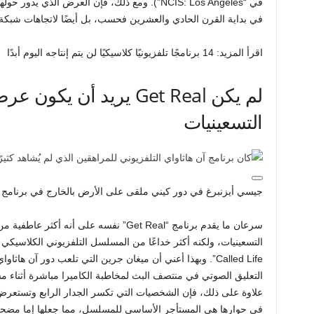
في “NCIS: Los Angeles”). ومع ذلك، فإن العرض الذي
في بداية القرن الحادي والعشرين فحسب، بل أيضًا لاتجاهات شبكة
اقرأ المزيد: 14 برنامجًا تلفزيونيًا كلاسيكيًا لن يتم إنتاجه اليوم أبدًا
لم يكن Get Real يريد أن
التسعينيات
جيسي أيزنبرغ في دور كيني ملقى على الأرض بالخارج في برنامج Get Real – التلفزيون العشرين
Called Life”. وبهذا أعني أن ميغان جرين التي تلعب دور آن ه
التعليق الصوتي في منتصف البث لمخاطبة الكاميرا مباشرة أثناء مش
علاوة على ذلك، فإن الشخصيات التي تكسر الجدار الرابع وتستعرض
في حوارها هي المستأجر الأساسي للمسلسل، مما جعلها إما مضح