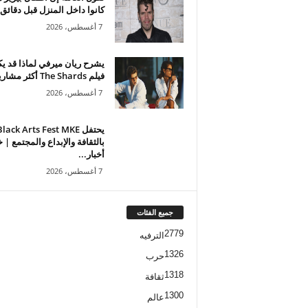
كانوا داخل المنزل قبل دقائق.
7 أغسطس، 2026
يشرح ريان ميرفي لماذا قد ي
فيلم The Shards أكثر مشاريعه...
7 أغسطس، 2026
يحتفل lack Arts Fest MKE
بالثقافة والإبداع والمجتمع | 
أخبار...
7 أغسطس، 2026
جميع الفئات
2779
الترفيه
1326
حرب
1318
ثقافة
1300
عالم