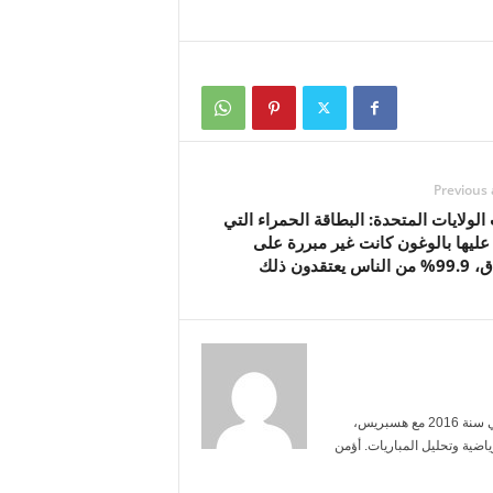
Previous 
لولايات المتحدة: البطاقة الحمراء التي
ليها بالوغون كانت غير مبررة على
س يعتقدون ذلك
أنا ياسمين بنعلي، خريجة الإعلام من جامعة محمد الخامس. بدأت العمل الصحفي سنة 2016 مع هسبريس،
ضية وتحليل المباريات. أؤمن