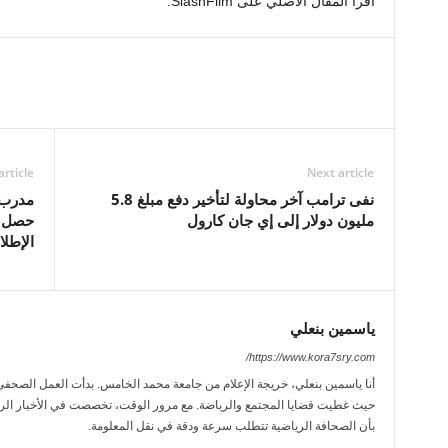
اقرأ المقال الأصلي على SlashFilm.
article
Next article
نفى ترامب آخر محاولة لتأخير دفع مبلغ 5.8
مدرب ا
مليون دولار إلى إي جان كارول
حصل ع
الإطلاق، 99.9% من النا
ياسمين بنعلي
https://www.kora7sry.com/
حيث غطيت قضايا المجتمع والرياضة. مع مرور الوقت، تخصصت في الأخبار الريا
بأن الصحافة الرياضية تتطلب سرعة ودقة في نقل المعلومة.