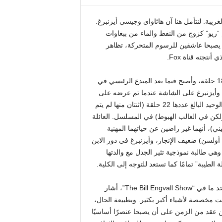
بة. لنتأمل هنا آن هاثاواي وجيسي أيزنبرغ.
 “ريو” كزوج من النفط والماء من ببغاوات
أن يصبحا عاشقين للرسوم المتحركة، تظاهر
تم تطوير المسلسل بواسطة كلايد بي فيليبس (الذي حصل على 180 حلقة، وأصبح فيما بعد المبدع الرئيسي في
هاثاواي وأيزنبرغ على الشاشة عندما تم عرضه على
موجات الأثير في سبتمبر 1999. على مدار حلقات الموسم الأول والوحيد البالغ عددها 22 حلقة (اثنتان منها لم يتم
 من الصعود والهبوط (ولكن في الغالب الهبوط) في المسلسل. العائلة
يني)، أنهما غير راضين عن حياتهما المهنية
 أولسن) ضعيف الإنجاز، وأيزنبرغ في دور الابن
 وهي طالبة نموذجية تثير الجدل مع والدتها
الطيبة” تمامًا كما تستعد للتوجه إلى الكلية.
تمامًا مثل دور جينيفر لورانس قبل النجومية كمراهقة متمردة إلى حد ما في “The Bill Engvall Show”، أشار
“Get Real” بوضوح إلى أنها كانت مخصصة لأشياء أكبر بكثير. وبطبيعة الحال،
ن عقد من الزمن على أن يصبحا عنصرًا أساسيًا