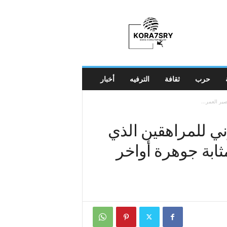
K
o
r
a
7
s
r
حرب
ثقافة
الترفيه
أخبار
y
صير العمر...
وني للمراهقين الذي
مثابة جوهرة أواخر