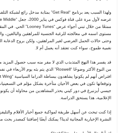
ولهذا السبب يعد برنامج “Get Real” بمثابة مد
مستوى اسمه في معالجته للرغبة الجنسية للمراهقين والبالغين، و
وحتى حالات الحمل العرضي لغير المراهقين، ولكن بروح الدعابة ا
نغمية طموح، سواء كنت تعتقد أنه يعمل أم لا.
قد يفسر هذا النهج المتذبذب الذي لا مفر منه سبب حصول المزيد 
وتوقعاتها تكون في بعض الأحيان متأخرة بشكل مؤلم في التسعينيات 
جيسي أيزنبرغ في دور كيني يحذر المشاهدين من محاولة أن يكونوا
الإعلامية، هذا يستحق الدراسة.
إذا كنت تبحث عن أسهل طريقة لمواكبة جميع أخبار الأفلام والتليفزي
النشرة الإخبارية المجانية لدينا؟ يمكنك أيضًا إضافتنا كمصدر بحث مفضل أ