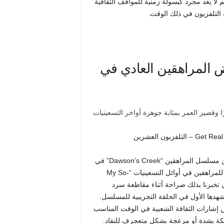
 يدور حولهم لا يعد مجرد كبسولة زمنية للمواقف الثقافية
 التلفزيون في ذلك الوقت.
 يكون عرض المراهقين العادي في
سرعان ما يقدم برنامج “Get Real” نفسه على أنه أكثر عاطفية من مسلسل المراهقين “Dawson’s Creek” في
التسعينيات، ولكنه أكثر خداعًا من المسلسل التلفزيوني الكلاسيكي للمراهقين في أوائل التسعينيات “My So-
اثاواي تخبرنا بذلك صراحة أثناء مقاطعة سرد
هدها الأول في الحلقة التجريبية للمسلسل.
 إشارات الثقافة الشعبية في الوقت المناسب
كة بشدة أو مزعجة بشكل متعجرف للنقاد.