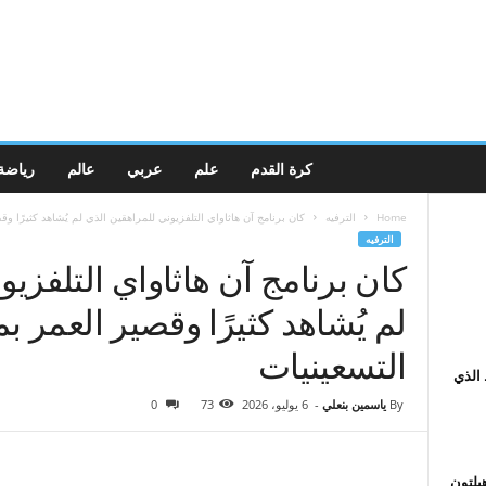
كرة القدم
علم
عربي
عالم
رياضة
Home
الترفيه
كان برنامج آن هاثاواي التلفزيوني للمراهقين الذي لم يُشاهد كثيرًا وق
الترفيه
كان برنامج آن هاثاواي التلفزي
لم يُشاهد كثيرًا وقصير العمر ب
التسعينيات
الذي
By
ياسمين بنعلي
-
6 يوليو، 2026
73
0
هيلتون