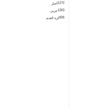
1272
أخبار
1263
عربي
926
كرة القدم