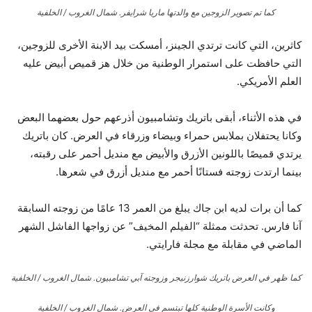
كما تم تصوير الزوجين مع والدتها ماريا شرايفر.
شمال الغروب / الخلفية
كاثرين، التي كانت ترتدي الجينز، أمسكت بيد الابنة الأخرى للزوجين،
التي حافظت على استمرار الوطنية من خلال هز قميص أبيض عليه
العلم الأمريكي.
في هذه الأثناء، أبقى باتريك وتشامبيون أذرعهم حول بعضهما البعض
وكانا يحتفلان بملابس حمراء وبيضاء وزرقاء في العرض. كان باتريك
يرتدي قميصًا باللونين الأزرق والأبيض مع منديل أحمر على رقبته،
بينما ارتدت زوجته فستانًا أحمر مع منديل أزرق في شعرها.
كما أن برات لديه ابن جاك يبلغ من العمر 13 عامًا من زوجته السابقة
آنا فارس. تحدثت ممثلة “الفيلم المخيف” عن زواجها الفاشل الشهر
الماضي في مقابلة مع مجلة فارايتي.
كما ظهر في العرض باتريك شوارزنيجر وزوجته آبي تشامبيون.
شمال الغروب / الخلفية
وكانت الأسرة الوطنية كلها تبتسم في العرض.
شمال الغروب / الخلفية