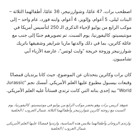
اصطحب برات، 47 عامًا، وشوارزنيجر، 36 عامًا، أطفالهما الثلاثة –
البنات ليلى، 5 أعوام، وإلويز، 4 أعوام، وابنه فورد، عام واحد – إلى
موكب الرابع من يوليو لإحياء الذكرى الـ 250 لتأسيس أمريكا في
مونتيسيتو، كاليفورنيا، يوم السبت. تم تصويرهم جنبًا إلى جنب مع
عائلة كاثرين، بما في ذلك والدتها ماريا شرايفر وشقيقها باتريك
شوارزنيجر وزوجة خريجة “وايت لوتس”، عارضة الأزياء آبي
تشامبيون.
كان برات وكاثرين يتحدثان عن الموضوع، حيث كانا يرتديان قمصانًا
وقبعات بيسبول مطبوع عليها العلم الأمريكي. أمسك نجم “Jurassic
World” بيد إحدى بناته التي كانت ترتدي فستاناً عليه العلم الأمريكي.
شوهد كريس برات وهو يحضر موكب الرابع من يوليو في مونتيسيتو، كاليفورنيا، يوم
السبت مع زوجته كاثرين شوارزنيجر وأطفالهما الثلاثة.
شمال الغروب / الخلفية
وارتدى الزوجان وأطفالهما ملابس هذه المناسبة، وارتدوا قمصانًا عليها العلم الأمريكي.
شمال الغروب / الخلفية