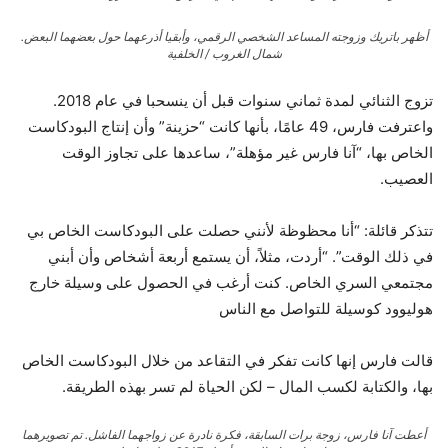
أظهر باتريك وزوجته المساعد الشخصي الرقمي، وأبقيا أذرعهما حول بعضهما البعض.
شمال الغروب / الخلفية
تزوج الثنائي لمدة ثماني سنوات قبل أن ينسحبا في عام 2018.
واعترفت فارس، 49 عامًا، بأنها كانت “حزينة” وأن إنتاج البودكاست
الخاص بها، “آنا فارس غير مؤهلة”، ساعدها على تجاوز الوقت
العصيب.
تتذكر قائلة: “أنا محظوظة لأنني حصلت على البودكاست الخاص بي
في ذلك الوقت”. “أردت، مثلاً، أن يستمع أربعة أشخاص وأن أبني
مجتمعي السري الخاص. كنت أرغب في الحصول على وسيلة خارج
هوليوود كوسيلة للتواصل مع الناس
قالت فارس إنها كانت تفكر في التقاعد من خلال البودكاست الخاص
بها، والكتابة لكسب المال – لكن الحياة لم تسر بهذه الطريقة.
أعطت آنا فارس، زوجة برات السابقة، فكرة نادرة عن زواجهما الفاشل. تم تصويرهما