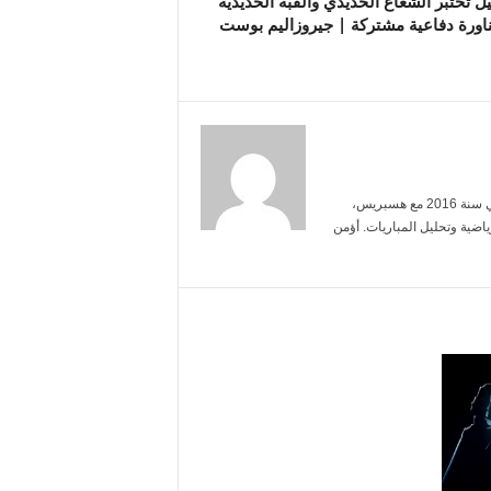
ل تختبر الشعاع الحديدي والقبة الحديدية
اورة دفاعية مشتركة | جيروزاليم بوست
أنا ياسمين بنعلي، خريجة الإعلام من جامعة محمد الخامس. بدأت العمل الصحفي سنة 2016 مع هسبريس،
ضية وتحليل المباريات. أؤمن