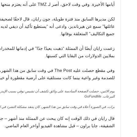
أيامها الأخيرة. وفي وقت لاحق، أصر لـ TMZ على أنه يعتزم منحها “نصبًا تذكاريًا مناسبًا” بالأموال.
جميع التكاليف” المتعلقة بوفاتها.
زعمت رايان أيضًا أن الممثلة “ذهبت بعيدًا جدًا” في إدمانها للمخدرا
بملايين الدولارات من البقايا التي كسبتها.
وفي مقطع حصلت عليه The Post في وقت سابق
للصدمة وغير واعية بينما كانت مستلقية على أرضية مقطورة أو خيمة في Skid Row في لوس
يوم الاثنين، حصلت الصفحة السادسة على وثائق تكشف أن تشيس توفي بسبب الإيدز. 
التبرعات.
GoFundMe
برات، في الصورة أعلاه في وقت سابق من هذا الشهر، كان ينتقد مشكلة التشرد في
قال رايان في ذلك الوقت إنه كان يبحث عن الممثلة منذ أشهر – 
الشقيقة، جايا براون – قبل مشاهدة الفيديو أواخر العام الماضي.