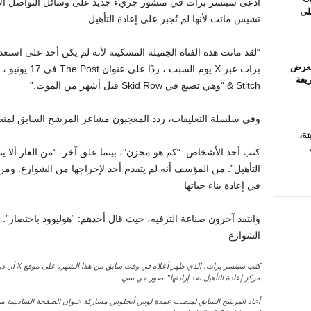
على
تشيس ماتت لأنها لم تُجبر على إعادة التأهيل.
“لقد ماتت هذه الفتاة الجميلة المسكينة لأنه لم يكن أحد على استعداد
The Ninth ”: العرض
يعة
& Stitch “وهي تضيع في Skid Row قبل أشهر من الموت.”
وفي سلسلة التعليقات، ردد المعجبون مشاعر المرشح السابق لم
تة،
كتب أحد الأشخاص: “كم هو محزن”، بينما علق آخر: “من العار ألا يت
التأهيل”. من المؤسف أنه لم يتقدم أحد لإخراجها من الشوارع. ومن
في إعادة بناء حياتها
وانتقد آخرون صناعة الترفيه، حيث قال أحدهم: “هوليوود باختصار”
الشوارع
كتب سبنسر ب
مركز إعادة التأهيل ضد إرادتها”.
صور جي سي