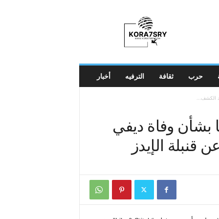
K
o
r
a
7
s
r
حرب
ثقافة
الترفيه
أخبار
y
د الكشف...
ا بشأن وفاة ديفي
قنبلة الإيدز