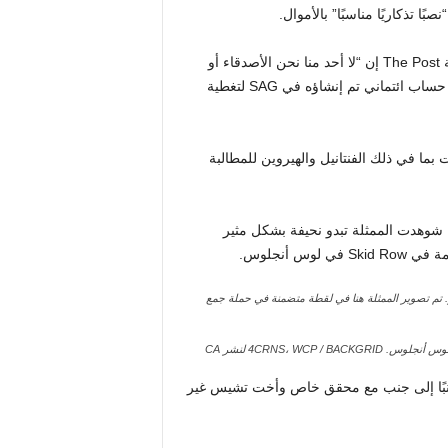
لكن مديرها السابق منذ فترة طويلة، جون رايان، قال لاحقًا لصحيفة The Post إن “لا أحد منا نحن الأصدقاء أو
عائلتها” سمع عن هيرنانديز، وادعى أنه “يستطيع تأكيد أن ديفي لديه حساب ائتماني تم إنشاؤه في SAG لتغطية
ت بما في ذلك الفنتانيل والهيروين للمطالبة
 من هذا الشهر، شوهدت الممثلة تبدو نحيفة بشكل مثير
 أنجلوس.
تم تصوير الممثلة هنا في لقطة متضمنة في حملة جمع
 لوس أنجلوس.
4CRNS، WCP / BACKGRID لنشر CA
جنبًا إلى جنب مع محقق خاص وأخت تشيس غير