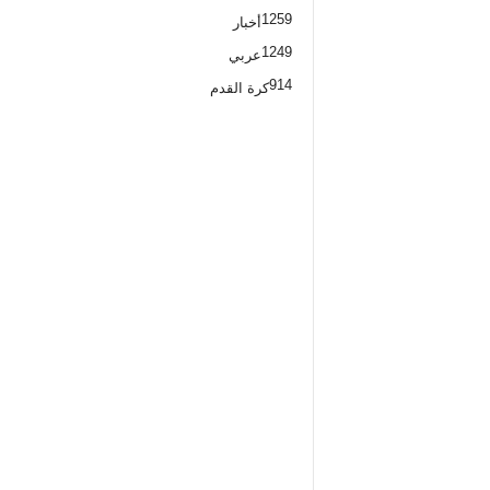
1259
أخبار
1249
عربي
914
كرة القدم