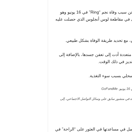
يأتي منشور وسائل التواصل الاجتماعي بعد يوم واحد من الكشف عن سبب وفاة نجم “Ring” في 16 يونيو وهو
لطبي في مقاطعة لوس أنجلوس الذي حصلت عليه
هم، مع تحديد طريقة الوفاة بشكل طبيعي.
Sp” بعدوى دموية “خطيرة” متعددة أدت إلى تعفن جسدها، بالإضافة إلى
نديز في ذلك الوقت.
GoFundMe
Spir”، التي ظهرت في الصورة أعلاه في منشور سابق على وسائل التواصل الاجتماعي، إلى
أمل في مساعدتها في العثور على “الراحة” في