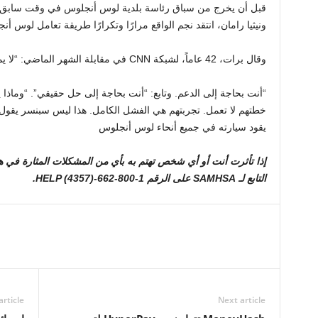
قبل أن يخرج من سباق رئاسة بلدية لوس أنجلوس في وقت سابق م
ونيثيا رامان، انتقد نجم الواقع مرارًا وتكرارًا طريقة تعامل لوس أ
وقال برات، 42 عاماً، لشبكة CNN في مقابلة الشهر الماضي: “لا يمكنك التخلص من هذه المخدرات بالأسرّة”.
خطتهم لا تعمل. تجربتهم هي الفشل الكامل. هذا ليس سبنسر يقول
يقود سيارته في جميع أنحاء لوس أنجلوس
إذا تأثرت أنت أو أي شخص تهتم به بأي من المشكلات المثارة في 
التابع لـ SAMHSA على الرقم 1-800-662-HELP (4357).
article
Next article