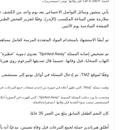
لنجمة “Lilo & Stitch” قبل وفاتها.
تويتر / سبينسربرات
متلازمة نقص المناعة المكتسب (الإيدز)، وفقًا لتقرير الفحص ا
الصفحة السادسة يوم الاثنين.
تم أيضًا الاستشهاد باستخدام المواد المتعددة المزمنة كعامل مسا
تم تشخيص إصابة الممثلة “irited Away
التهاب السحايا، قبل وفاتها، حسبما قال صديقها المزعوم روي هيرنا
وفقًا لموقع TMZ، تم إدخال الممثلة في أوائل يونيو إلى مستشفى محلي بسبب سوء التغذية.
توفيت ممثلة “Ring”، التي تظهر أعلاه في صورة من إحدى صفحات جمع التبرعات، في 16 يونيو.
وبحسب ما ورد دخلت الممثلة الصوتية “ited Away
المستشفى بسبب سوء التغذية قبل وفاتها.
انستقرام/دافيجك
كان النجم الطفل السابق يبلغ من العمر 35 عامًا.
أطلق هيرنانديز حملة لجمع التبرعات قبل وفاة تشيس، مدعيًا أنه ي