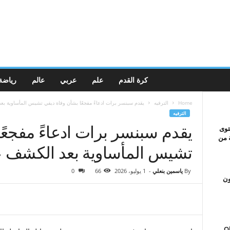
كرة القدم
علم
عربي
عالم
رياضة
Home
الترفيه
يقدم سبنسر برات ادعاءً مفجعًا بشأن وفاة ديفي تشيس المأساوية بع
الترفيه
يقدم سبنسر برات ادعاءً مفجعً
ومحتوى
ة من
تشيس المأساوية بعد الكشف عن 
By
ياسمين بنعلي
-
1 يوليو، 2026
66
0
ون
Ol