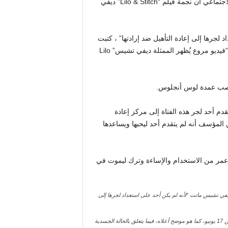
ادعى سبنسر برات في منشور جريء جديد على وسائل التواصل الاجتماعي أن نجمة فيلم “Lilo & Stitch” ديفي
 لجرها إلى إعادة التأهيل ضد إرادتها” ، كتبت
برات عبر X يوم السبت ، ردًا على عنوان The Post في 17 يونيو ، “فيديو مروع يُظهر الممثلة ديفي تشيس” Lilo
نصب عمدة لوس أنجلوس.
قدم أحد لجر هذه الفتاة إلى مركز إعادة
 المؤسف أنه لم يتقدم أحد ليحبها ويساعدها
. عمر من الاستخدام والإساءة وترك ليموت في
رات، الذي ظهر أعلاه في وقت سابق من هذا الشهر، على موقع X أن ديفي تشيس ماتت “لأنه لم يكن أحد على استعداد لجرها إلى
أعاد المرشح السابق لمنصب عمدة لوس أنجلوس مشاركة عنوان الصفحة السادسة من 17 يونيو، كما هو موضح أعلاه، فيما يتعلق بالحالة الجسدية