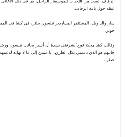
الزفاف العديد من التحيات للموسيقار الراحل، بما في ذلك الأغاني
عنقه حول باقة الزفاف.
سار والد ويل، المستثمر الملياردير نيلسون بيلتز، في كينيا في الم
جونز.
وقالت كينيا
مجلة فوج
“يشرفني بشدة أن أسير بجانب نيلسون وريتشا
جانبهم هو الذي دعمني بكل الطرق. أنا ممتن إلى ما لا نهاية لدعمه
خطوة