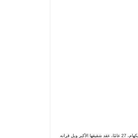
بعد أربع سنوات من زواج وريثة الملياردير، 31 عامًا، من بروكلين بيكهام، 27 عامًا، عقد شقيقها الأكبر ويل قرانه