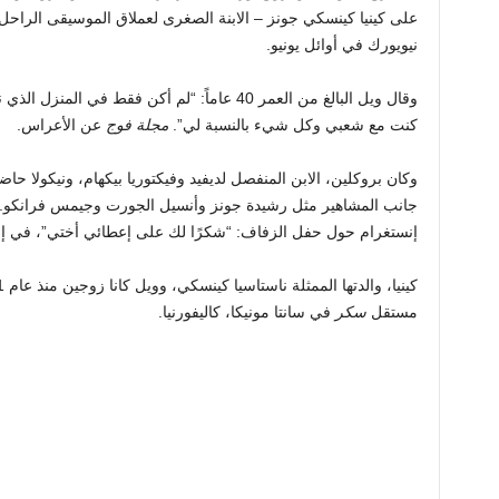
على كينيا كينسكي جونز – الابنة الصغرى لعملاق الموسيقى الراحل 
نيويورك في أوائل يونيو.
وقال ويل البالغ من العمر 40 عاماً: “لم أكن فقط
كنت مع شعبي وكل شيء بالنسبة لي”.
مجلة فوج
عن الأعراس.
وكان بروكلين، الابن المنفصل لديفيد وفيكتوريا بيكهام، ونيكولا ح
جانب المشاهير مثل رشيدة جونز وأنسيل الجورت وجيمس فرانكو. 
إنستغرام حول حفل الزفاف: “شكرًا لك على إعطائي أختي”، في إشا
مستقل
سكر
في سانتا مونيكا، كاليفورنيا.