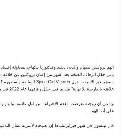
اتهم بروكلين بيكهام والديه، ديفيد وفيكتوريا بيكهام، بمحاولة إفساد ع
يأتي حفل الزفاف الضخم بعد أشهر من إعلان بروكلين عن خلافه مع
علاقته بالعارضة بلا نهاية” منذ ما قبل حفل زفافهما عام 2022 في منزل عائلة بيلتز في فلوريدا.
وادعى أن زوجته تعرضت “لعدم الاحترام” من قبل عائلته، واتهم والديه 
على أطفالهما.
قال نيلسون في شهر فبراير/شباط إن نصيحته لأسرته بشأن التدقيق ا