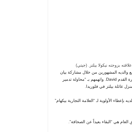
لاقته بزوجته نيكولا بيلتز.
(
جيتي
)
 والديه المشهورين من خلال مشاركة بيان
متفجر عبر الإنترنت حول Spice Girl Victoria السابقة وأسطورة كرة القدم David. واتهمهم بـ “محاولة تدمير
بإعطاء الأولوية لـ “العلامة التجارية بيكهام”
لعام هي “البقاء بعيداً عن الصحافة”.