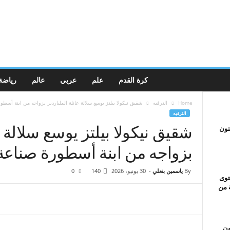
كرة القدم
علم
عربي
عالم
رياضة
Home
الترفيه
شقيق نيكولا بيلتز يوسع سلالة عائلة الملياردير بزواجه من ابنة أسطور
الترفيه
شقيق نيكولا بيلتز يوسع سلالة ع
تون
بزواجه من ابنة أسطورة صناعة 
By
ياسمين بنعلي
-
30 يونيو، 2026
140
0
ومحتوى
ة من
ون