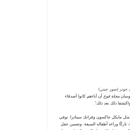
 جونز
(
صور جيتي
)
روسان
مجلة فوج
أن آباءهم كانوا أصدقاء
واكتشفا ذلك بعد ذلك”.
ن مثل مايكل جاكسون وفرانك سيناترا. توفي
ئزة جرامي 28 مرة في عام 2024 عن عمر يناهز 91 عامًا، تاركًا وراءه أطفاله السبعة. وتضمن حفل