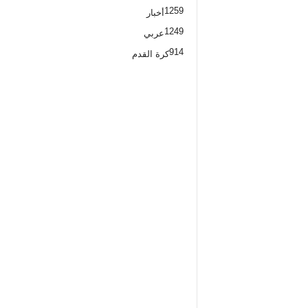
1259
أخبار
1249
عربي
914
كرة القدم