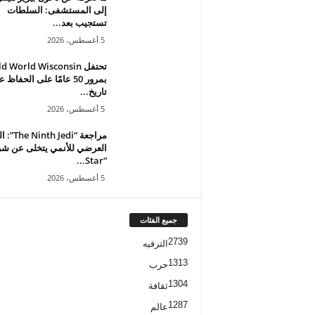
إلى المستشفى: السلطات
تستجيب بعد...
5 أغسطس، 2026
تحتفل d World Wisconsin
بمرور 50 عامًا على الحفاظ 
تاريخ...
5 أغسطس، 2026
مراجعة “Jedi
العرضي للأنمي يتخلى عن شر
“Star...
5 أغسطس، 2026
جميع الفئات
2739
الترفيه
1313
حرب
1304
ثقافة
1287
عالم