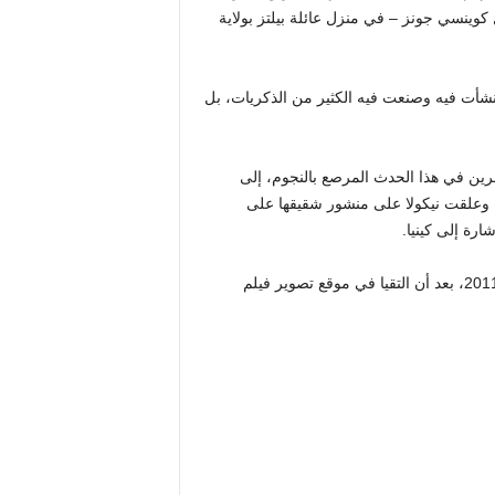
كوينسي جونز – في منزل عائلة بيلتز بولاية
 في المنزل الذي نشأت فيه وصنعت فيه الكثير من الذكريات، بل
اضرين في هذا الحدث المرصع بالنجوم، إلى
وعلقت نيكولا على منشور شقيقها على
رة إلى كينيا.
كينيا، والدتها الممثلة ناستاسيا كينسكي، وويل كانا زوجين منذ عام 2011، بعد أن التقيا في موقع تصوير فيلم