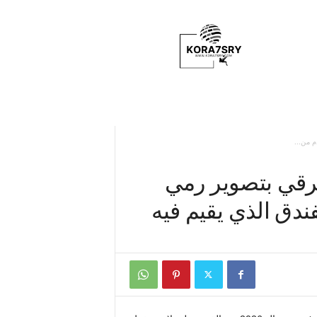
K
o
r
a
7
s
r
y
ام ريان شرقي بتصوير رمي
ندق الذي يقيم فيه