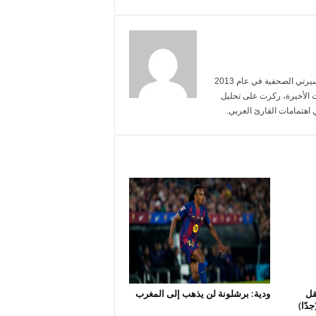
أنا خالد الحربي، حاصل على شهادة في الإعلام من جامعة الملك سعود. بدأت مسيرتي الصحفية في عام 2013
 الأخيرة، ركزت على تحليل
 اهتمامات القارئ العربي.
قل
ودية: برشلونة لن يذهب إلى المغرب
دًا)