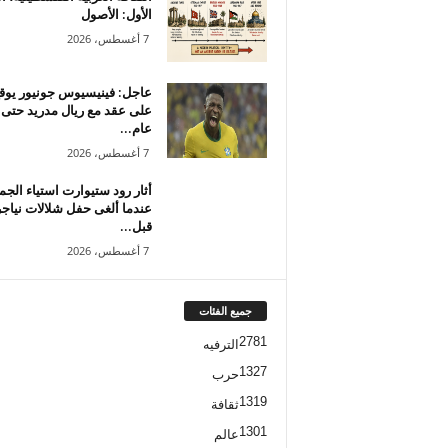
الأول: الأصول
7 أغسطس، 2026
عاجل: فينيسيوس جونيور يوق
على عقد مع ريال مدريد حتى
عام...
7 أغسطس، 2026
أثار رود ستيوارت استياء الجم
عندما ألغى حفل شلالات نياجر
قبل...
7 أغسطس، 2026
جميع الفئات
2781
الترفيه
1327
حرب
1319
ثقافة
1301
عالم