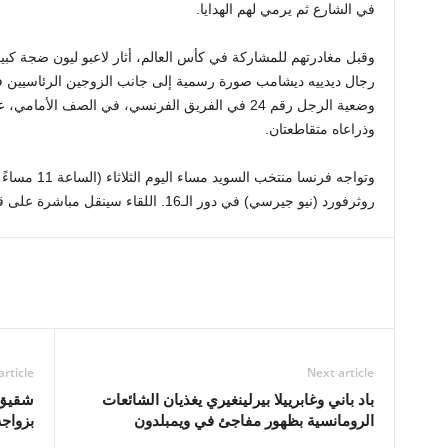
في الشارع ثم يرمي لهم الهدايا.
وقبل مغادرتهم للمشاركة في كأس العالم، أثار لاعبو ليون ضجة كبي
رجال ديدييه ديشامب صورة رسمية إلى جانب الزوجين الرئاسيين في
وضعية الرجل رقم 24 في الفريق الفرنسي، في الصف ال
وذراعاه متقاطعتان.
وتواجه فرنسا 
روثرفورد (نيو جيرسي) في دور الـ16. اللقاء سينقل مباشرة على قناتي M6 وbeIN SPORTS 1.
article
Next article
باد باني وغابرييلا بيرلينغيري يغذيان الشائعات
شقيق ن
الرومانسية بظهور مفاجئ في ويمبلدون
بزواجه