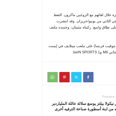
رة خلال لقائهم مع الزوجين ماكرون. التقط
 الثاني من يونيو/حزيران. وقد انتشرت
أمامي، على نطاق واسع: ركبتاه مثنيتان، وجسده ملتف
منتخب السويد مساء اليوم الثلاثاء (الساعة 11 مساءً بتوقيت فرنسا) على ملعب ميتلايف في إيست
Previous 
يكولا بيلتز يوسع سلالة عائلة الملياردير
 من ابنة أسطورة صناعة الترفيه أخرى