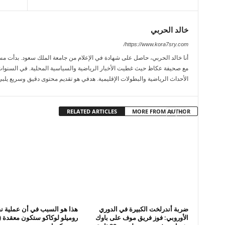
خالد الحربي
https://www.kora7sry.com/
مع صحيفة عكاظ حيث غطيت الأخبار الرياضية والسياسية المحلية. في السنوات
الأحداث الرياضية والبطولات الإقليمية. هدفي هو تقديم محتوى دقيق وسريع يلبي
RELATED ARTICLES
MORE FROM AUTHOR
ضربة أندرلخت الكبيرة في الدوري
هذا هو السبب في أن عملية ن
الأوروبي: فوز فريق موف على باوك
روميلو لوكاكو ستكون معقدة (ج