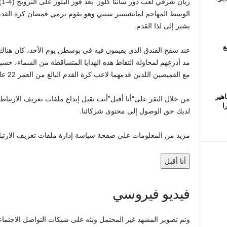
الوسط المهاجم لمانشستر سيتي وهو يقوم برمي قمصان كرة القدم 
يشير إلى
لذا القدم
.
ع
عند سفح الفندق الذي يقيمون فيه في بوسطن يوم الأحد، كان هناك أن
مد أذرعهم لمحاولة التقاط هذه الهدايا المتساقطة من السماء، حسب
مع القميصين اللذين قدمهما لاعب كرة القدم البالغ من العمر 22 عامًا.
اهير
من خلال النقر على
“أنا أقبل”
أنت تقبل إيداع ملفات تعريف الارتبا
ا
لديك حق الوصول إلى محتوى شركائنا.
مزيد من المعلومات على صفحة سياسة إدارة ملفات تعريف الارتب
أنا أقبل
فيديو فيروسي
وتم تصوير المشهد غير المحتمل وبثه على شبكات التواصل الاجتما