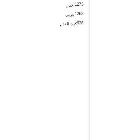
1273
أخبار
1263
عربي
926
كرة القدم