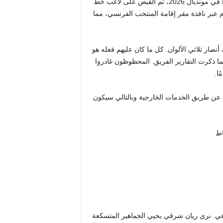
ريان شرقي لعب دور سانتا كلوز. بعد فوز البلوز على النرويج (4-1) في مونديال 2026، تم القبض على لاعب خط
عبر نافذة مقر إقامة المنتخب الفرنسي، مما
صار ثلاثي الألوان. كل ما كان عليهم فعله هو
ما ذكرت التقارير
الفريق
. المحظوظون غادروا
ط عن طريق الخدمات الخارجية وبالتالي سيكون
اط
عي. نرى ريان شرقي يحيي الجماهير المتسكعة