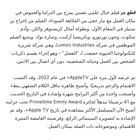
قطع
هو فيلم خيال علمي نفسي يمزج بين الدراما والغموض في
مكان العمل مع تيار خفي من الفكاهة السوداء. الفيلم من إخراج بن
ستيلر في المقام الأول، وبطولة أمثال كريستوفر والكن، وآدم
سكوت، وجون تورتورو، وباتريشيا أركيت، وسارة بوك. ويتتبع الفيلم
الموظفين في شركة Lumon Industries، وهي شركة شريرة
للتكنولوجيا الحيوية خضعت لـ “الفصل” – وهو إجراء يقسم ذكريات
الشخص بين العمل وحياته الشخصية، دون أي اتصال بين الاثنين.
تم عرضه لأول مرة على AppleTV+ في عام 2022، وقد اكتسب
الاهتمام والزخم تدريجيًا، وأصبح ظاهرة تناقل الكلام الشفهي ببطء
وأصبحت واحدة من أكثر البرامج شهرة وإشادة في التاريخ الحديث.
مع 41 ترشيحًا مذهلاً لجائزة Primetime Emmy Award تحت حزامه،
أصبح الآن المسلسل الأكثر مشاهدة في تاريخ Apple TV+، وقد تم
الإشادة به لتصويره السينمائي الرائع، وفرضيته الغامضة المثيرة
للاهتمام، وموضوعاته ذات الصلة بمكان العمل.