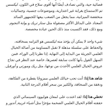
فضائية حية، والتي تصادف أيضًا أنها أقوى سلاح في الكون،
ليكسس
تم الاستمتاع بغرابة غير اعتذارية، وموضوعات جنسية، وجماليات
منخفضة الميزانية، مما يجعل من الصعب بيعها للجمهور السائد
المعتاد على البدائل الأكثر مصقولة مثل
ستار تريك
و
بوابة النجوم
.
ومع ذلك، فقد اكتسبت منذ ذلك الحين عبادة مخصصة.
شيء واحد لا يمكن أن يؤخذ منه
ليكسس
هو التزامه بسخافته،
والحفاظ على سلسلة مذهلة لا تقبل المساومة من أصالة الخيال
العلمي الجريئة من البداية إلى النهاية. إذا نظرنا إلى الوراء، فمن
السهل القول بأنها كانت سابقة لعصرها، خاصة عند النظر في نجاح
عروض الخيال العلمي الأحدث من نوعها، مثل
ريك ومورتي
و
أورفيل
.
شاهد هذا إذا:
أنت تحب خيالك العلمي ممزوجًا بقطرة من الفكاهة،
ودفقة من السخافة، والكثير من سحر أفلام الدرجة الثانية.
تخطي هذا إذا:
لقد اعتدت على لمعان هوليوود السينمائي الذي
حققته أفلام الخيال العلمي الضخمة مؤخرًا مثل
أشياء غريبة
,
أندور
و