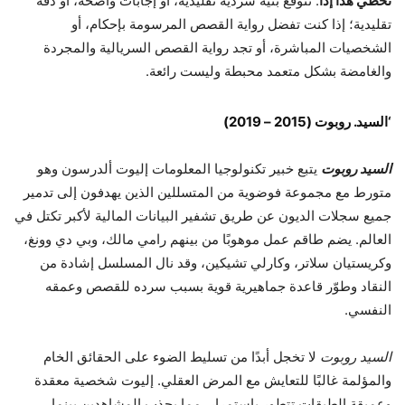
تخطي هذا إذا
: تتوقع بنية سردية تقليدية، أو إجابات واضحة، أو دقة
تقليدية؛ إذا كنت تفضل رواية القصص المرسومة بإحكام، أو
الشخصيات المباشرة، أو تجد رواية القصص السريالية والمجردة
والغامضة بشكل متعمد محبطة وليست رائعة.
‘السيد. روبوت (2015 – 2019)
السيد روبوت
يتبع خبير تكنولوجيا المعلومات إليوت ألدرسون وهو
متورط مع مجموعة فوضوية من المتسللين الذين يهدفون إلى تدمير
جميع سجلات الديون عن طريق تشفير البيانات المالية لأكبر تكتل في
العالم. يضم طاقم عمل موهوبًا من بينهم رامي مالك، وبي دي وونغ،
وكريستيان سلاتر، وكارلي تشيكين، وقد نال المسلسل إشادة من
النقاد وطوّر قاعدة جماهيرية قوية بسبب سرده للقصص وعمقه
النفسي.
السيد روبوت
لا تخجل أبدًا من تسليط الضوء على الحقائق الخام
والمؤلمة غالبًا للتعايش مع المرض العقلي. إليوت شخصية معقدة
وعميقة الطبقات تتطور باستمرار، مما يجذب المشاهدين بينما