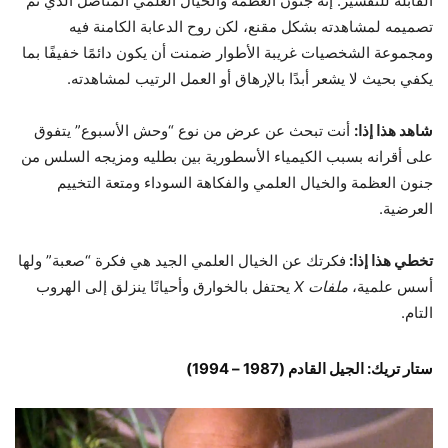
القابلة للتفسير. إنه جنون العظمة والخيال العلمي المتأصل الذي تم
تصميمه لمشاهدته بشكل مقنع، لكن روح الدعابة الكامنة فيه
ومجموعة الشخصيات غريبة الأطوار ضمنت أن يكون دائمًا خفيفًا بما
يكفي بحيث لا يشعر أبدًا بالإرهاق أو العمل الرتيب لمشاهدته.
شاهد هذا إذا:
أنت تبحث عن عرض من نوع “وحش الأسبوع” يتفوق
على أقرانه بسبب الكيمياء الأسطورية بين بطليه ومزيجه السلس من
جنون العظمة والخيال العلمي والفكاهة السوداء ومتعة التخييم
العرضية.
تخطي هذا إذا:
فكرتك عن الخيال العلمي الجيد هي فكرة “صعبة” ولها
أسس علمية،
ملفات X
يحتفل بالخوارق
وأحيانًا ينزلق إلى الهروب
التام.
ستار تريك: الجيل القادم (1987 – 1994)