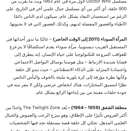
مسلسل Doctor Who لأول مرة في عام 1963 وبث ما يقرب من
900 حلقة، أي أكثر من أي مسلسل خيال علمي آخر في التاريخ. على
الرغم من استحسان النقاد بشكل عام، سيكون لدى الناس دائمًا
الأطباء والعصور المفضلة لديهم، وكذلك العصور التي قد لا يحبونها.
المرآة السوداء (2011 إلى الوقت الحاضر)
– غالبًا ما تدور أحداثها في
المستقبل القريب ديستوبيا،
مرآة سوداء
يقدم استكشافًا لا يتزعزع
للعواقب المروعة للتكنولوجيا على حياة الإنسان. إنه يتطرق إلى
قضايا شديدة الارتباط – مثل هوسنا بوسائل التواصل الاجتماعي
واعتمادنا المتزايد على الذكاء الاصطناعي – حيث تبدو كل حلقة
وكأنها نظرة مؤرقة إلى كرة بلورية مليئة بالخوف واليأس البائس.
نظرًا لتنسيق المختارات، هناك انخفاض عرضي ولكن لا مفر منه في
جودة حلقات معينة من بين إنتاجها الرائع بشكل عام.
منطقة الشفق (1959 – 1964) –
يُعد The Twilight Zone واحدًا من
أكثر العروض تأثيرًا على الإطلاق، وهو يمزج الرعب والغموض والخيال
العلمي المذهل. تحكي كل حلقة قصة مستقلة تجد فيها الشخصيات
نفسها تتعامل مع أحداث مزعجة أو غريبة أو غير دنيوية، وهي تجربة