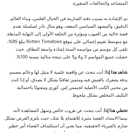
المتصاعد والتحالفات المتغيرة.
تم الإشادة به بسبب دقته الصارمة في الخيال العلمي، وبناء العالم
الدقيق، والمشهد السياسي المعقد، وهو مثال نادر لسلسلة تقدم
قصة خالية من العيوب ومؤثرة من الحلقة الأولى إلى النهاية المذهلة.
مع متوسط ​​تقييم إجمالي على موقع Rotten Tomatoes يبلغ 95%،
تلقى كل موسم من مواسمه الستة إشادة واسعة النطاق، حيث
حصلت جميع المواسم 3 و4 و5 على نتيجة مثالية بنسبة 100%.
شاهد هذا إذا:
أنت تبحث عن واقعية علمية لا مثيل لها وعالم مصمم
بدقة يشعرك بالعيش فيه ومتميز ثقافيًا بشكل لا يصدق، أو إذا كنت
من محبي الكتب الأصلية لجيمس إس. كوري ومفتونًا باحتمالية
التكيف المخلص بشكل ملحوظ.
تخطي هذا إذا
: أنت تبحث عن هروب خالص وسهل المشاهدة لأنه،
بينما
الامتداد
القصة مثيرة للاهتمام بلا شك، حيث يلتزم العرض بشكل
صارم بالفيزياء الحقيقية، مما يعني أن استكشاف الفضاء أمر خطير