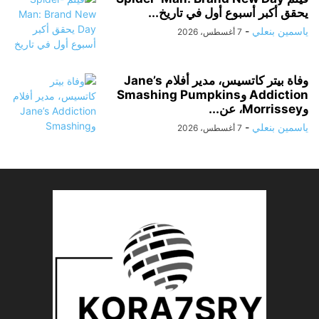
يحقق أكبر أسبوع أول في تاريخ...
ياسمين بنعلي
-
7 أغسطس، 2026
وفاة بيتر كاتسيس، مدير أفلام Jane’s
Addiction وSmashing Pumpkins
وMorrissey، عن...
ياسمين بنعلي
-
7 أغسطس، 2026