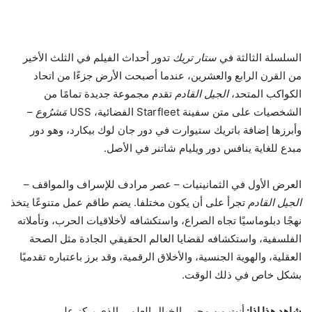
السلسلة الثالثة في
ستار تريك
تدور أحداث الفيلم في الثلث الأخير
من القرن الرابع والعشرين، عندما أصبحت الأرض جزءًا من اتحاد
الكواكب المتحد،
الجيل القادم
تقدم مجموعة جديدة تمامًا من
الشخصيات على متن سفينة Starfleet الفضائية، USS
مَشرُوع
–
وأبرزها إضافة باتريك ستيوارت في دور جان لوك بيكارد، وهو دور
مبدع للغاية ينافس دور ويليام شاتنر في الأصل.
العرض الأول في الثمانينيات – عصر مرادف للإسراف والمواقف –
الجيل القادم
تجرأ على أن يكون مختلفا. يضم طاقم عمل متنوعًا يتخذ
نهجًا دبلوماسيًا تجاه الصراع، واستكشافه لأخلاقيات الحرب، وتأملاته
الفلسفية، واستكشافه لقضايا العالم الحقيقي الجادة مثل الصحة
العقلية، والهوية الجنسية، والأخلاق الرقمية، وقد برز باعتباره تقدميًا
بشكل خاص في ذلك الوقت.
شاهد هذا إذا:
أنت من محبي الخيال العلمي الذي يركز على