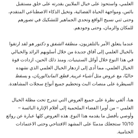
العلمي، واستحوذ على خيال الملايين بقدرته على خلق مستقبل
بائس، ومواجهة الحياة الفضائية، وتخيل الذكاء الاصطناعي المتقدم،
وحتى ثني نسيج الواقع وتحدي الجماهير للتشكيك في تصورهم
للمكان والزمان، وحتى وجودهم.
عندما يتعلق الأمر بالتلفزيون،
منطقة الشفق
و
دكتور هو
لقد ارتقوا
بالخيال العلمي إلى آفاق جديدة من خلال أسلوبهم الرائد والخيالي
في هذا النوع خلال أوائل الستينيات. ومنذ ذلك الحين، ازدادت قوة
الخيال العلمي، مما أدى إلى ازدهار الخيال العلمي الذي نشهده
حاليًا، مع عروض مثل
أشياء غريبة
,
قطع
,
الماندالوريان
، و
يسقط
السيطرة على منصات البث وتحطيم جميع أنواع سجلات المشاهدة.
هنا، ألقي نظرة على جميع العروض التي تندرج تحت مظلة الخيال
العلمي – من أوبرا الفضاء الملحمية إلى أفلام الإثارة البائسة –
وأوصي بأفضل ما يقدمه هذا النوع. هذه العروض كلها عبارة عن روائع
10/10 ستجعلك مدمنًا على المشهد الافتتاحي وحتى الاعتمادات
الختامية.