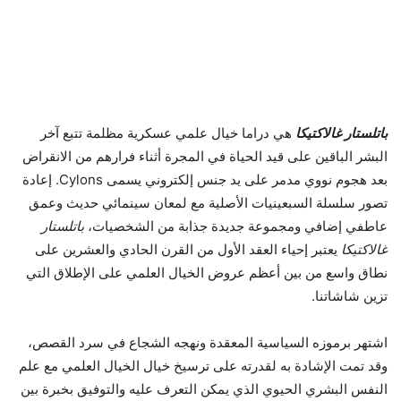
باتلستار غالاكتيكا
هي دراما خيال علمي عسكرية مظلمة تتبع آخر
البشر الباقين على قيد الحياة في المجرة أثناء فرارهم من الانقراض
بعد هجوم نووي مدمر على يد جنس إلكتروني يسمى Cylons. إعادة
تصور سلسلة السبعينيات الأصلية مع لمعان سينمائي حديث وعمق
عاطفي إضافي ومجموعة جديدة جذابة من الشخصيات،
باتلستار
غالاكتيكا
يعتبر إحياء العقد الأول من القرن الحادي والعشرين على
نطاق واسع من بين أعظم عروض الخيال العلمي على الإطلاق التي
تزين شاشاتنا.
اشتهر برموزه السياسية المعقدة ونهجه الشجاع في سرد ​​القصص،
وقد تمت الإشادة به لقدرته على ترسيخ خيال الخيال العلمي مع علم
النفس البشري الحيوي الذي يمكن التعرف عليه والتوفيق بخبرة بين