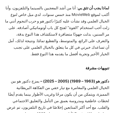
لماذا يجب أن تثق بي
: أنا من أشد المعجبين بالسينما والتلفزيون، وأنا
أكتب لموقع MovieWeb منذ خمس سنوات. لدي ميل خاص لنوع
الخيال العلمي وقد نشأت عليه كثيرًا
دكتور هو
و
حرب النجوم
أنني ما
زلت أحب استخدام “القوة” لفتح كل باب أوتوماتيكي أصادفه. على
مر السنين، بذلت جهودًا متضافرة لاستكشاف هذا النوع بدقة،
والتعرف على الرائع، والمتوسط، والفظيع تمامًا. ونتيجة لذلك، آمل
أن تساعدك خبرتي في كل ما يتعلق بالخيال العلمي على تجنب
الخيار الأخير وتجربة أفضل ما يقدمه هذا النوع فقط.
تنويهات مشرفة
دكتور هو (1963 – 1989) (2005 – 2025) –
يمزج دكتور هو بين
الخيال العلمي والمغامرة مع تيار خفي من الفكاهة البريطانية
المميزة، ويتمكن من أن يكون مرحًا وغريب الأطوار بينما يقدم أيضًا
لحظات عاطفية ومدروسة بعمق من التأمل والتعليق الاجتماعي
والقلب. مع أحد أكثر المتابعين إخلاصًا في تاريخ التلفزيون، تم عرض